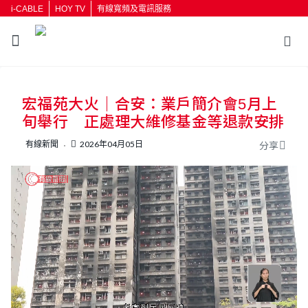
i-CABLE
HOY TV
有線寬頻及電訊服務
宏福苑大火｜合安：業戶簡介會5月上
旬舉行 正處理大維修基金等退款安排
有線新聞
2026年04月05日
分享