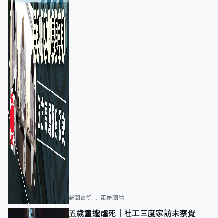
新聞資訊
兩岸國際
五歲童遭虐死｜社工三度家訪未察覺