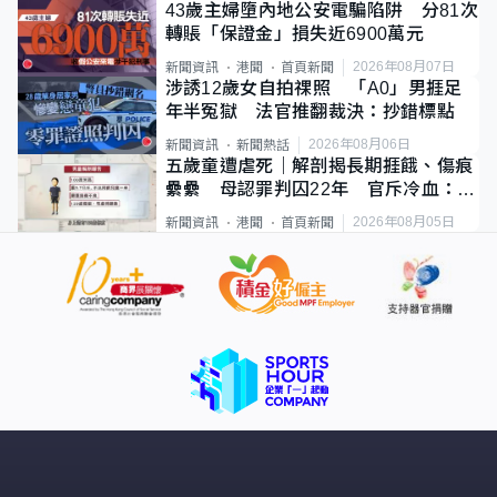
43歲主婦墮內地公安電騙陷阱 分81次
轉賬「保證金」損失近6900萬元
2026年08月07日
新聞資訊
港聞
首頁新聞
涉誘12歲女自拍祼照 「A0」男捱足
年半冤獄 法官推翻裁決：抄錯標點
2026年08月06日
新聞資訊
新聞熱話
五歲童遭虐死｜解剖揭長期捱餓、傷痕
纍纍 母認罪判囚22年 官斥冷血：同
類案最惡劣
2026年08月05日
新聞資訊
港聞
首頁新聞