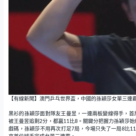
【有線新聞】澳門乒乓世界盃，中國的孫穎莎女單三連
黑衫的孫穎莎面對隊友王曼昱，一連兩板變線得手，首局
被王曼昱追剩2分，都贏11比8。關鍵分把握力孫穎莎始
戲碼，孫穎莎不用再次打足7局，今場只失了一局8比11