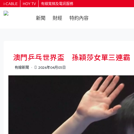
i-CABLE
HOY TV
有線寬頻及電訊服務
新聞
財經
特約內容
返回
澳門乒乓世界盃 孫穎莎女單三連霸
有線新聞
2026年04月05日