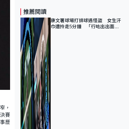
推薦閱讀
康文署球場打排球遇怪盜 女生汗
巾遭拎走5分鐘 「行咗出出面唔
知做乜」
收窄，
的決賽
賽事歷