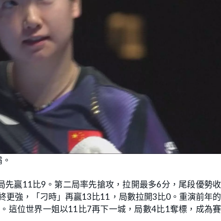
霸。
先贏11比9。第二局率先搶攻，拉開最多6分，尾段優勢
終更強，「刁時」再贏13比11，局數拉開3比0。重演前年
。這位世界一姐以11比7再下一城，局數4比1奪標，成為