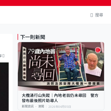
搜尋
下一則新聞
享
大欖涌行山失蹤｜內地老翁仍未尋回 警方
發布最後照片助尋人
2026年04月05日
新聞資訊
港聞