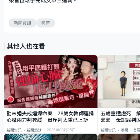
來首位球手完成女單三連霸。
新聞資訊
體育
其他人也在看
勸未婚夫戒煙爆命案 28歲女教師連捅
五歲童遭虐死｜
心臟兩刀判死緩 母斥判太重已上訴
纍纍 母認罪判囚
類案最惡劣
2026年08月05日
新聞資訊
新聞熱話
新聞資訊
港聞
首