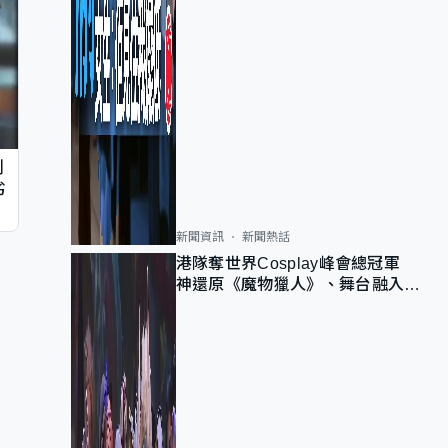
判
劣
新聞資訊
新聞熱話
港隊奪世界Cosplay峰會總冠軍
神還原《魔物獵人》、舞台融入獅
子山 參賽者：讓大家認識香港