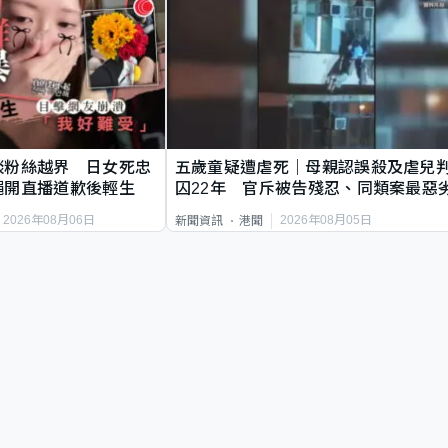
談粉絲越界 日女死忠
五歲童疑遭虐死｜母親認誤殺及虐兒
繩開直播道歉後輕生
囚22年 官斥被告殘忍、同類案最惡
2026年08月06日
2026年08月05日
新聞資訊
港聞