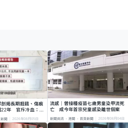
流感｜曾接種疫苗七歲男童染甲流死
解剖揭長期捱餓、傷痕
亡 成今年首宗兒童感染離世個案
22年 官斥冷血：同
2026年08月04日
新聞資訊
港聞
首頁新聞
2026年08月05日
頁新聞