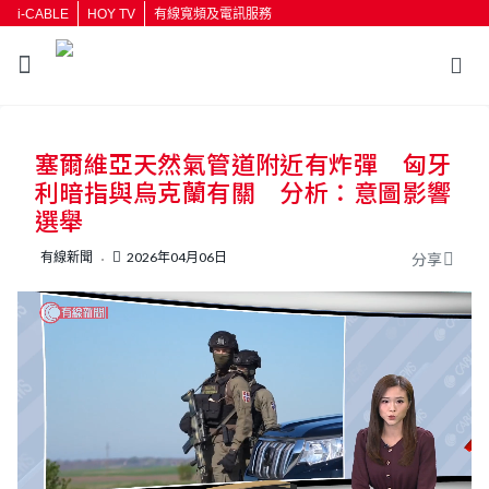
i-CABLE
HOY TV
有線寬頻及電訊服務
返回
塞爾維亞天然氣管道附近有炸彈 匈牙
按輸入鍵開始搜尋
利暗指與烏克蘭有關 分析：意圖影響
選舉
有線新聞
2026年04月06日
分享