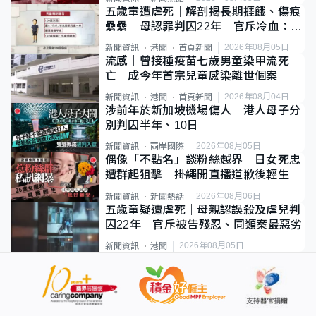
五歲童遭虐死｜解剖揭長期捱餓、傷痕
纍纍 母認罪判囚22年 官斥冷血：同
類案最惡劣
2026年08月05日
新聞資訊
港聞
首頁新聞
流感｜曾接種疫苗七歲男童染甲流死
亡 成今年首宗兒童感染離世個案
2026年08月04日
新聞資訊
港聞
首頁新聞
涉前年於新加坡機場傷人 港人母子分
別判囚半年、10日
2026年08月05日
新聞資訊
兩岸國際
偶像「不點名」談粉絲越界 日女死忠
遭群起狙擊 掛繩開直播道歉後輕生
2026年08月06日
新聞資訊
新聞熱話
五歲童疑遭虐死｜母親認誤殺及虐兒判
囚22年 官斥被告殘忍、同類案最惡劣
2026年08月05日
新聞資訊
港聞