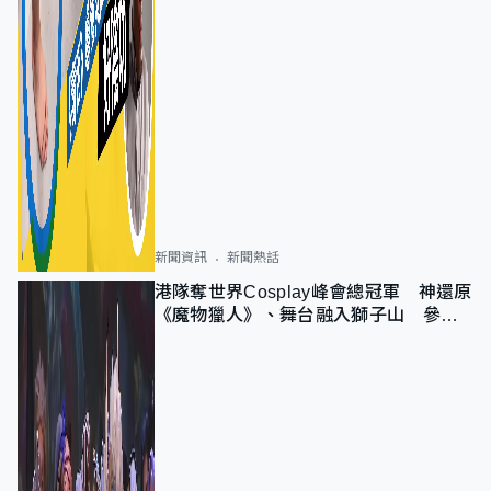
新聞資訊
新聞熱話
港隊奪世界Cosplay峰會總冠軍 神還原
《魔物獵人》、舞台融入獅子山 參賽
者：讓大家認識香港