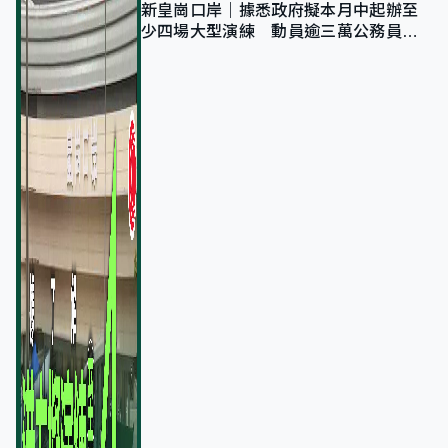
新皇崗口岸｜據悉政府擬本月中起辦至
少四場大型演練 動員逾三萬公務員人
次測試