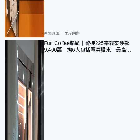
新聞資訊
兩岸國際
Fun Coffee騙局｜警接225宗報案涉款
9,400萬 拘6人包括董事股東 最高金
額一宗涉近千萬