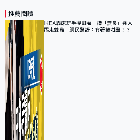
推薦閱讀
IKEA霸床玩手機瞓著 遭「無良」途人
踢走雙鞋 網民驚訝：冇著襪咁盡！？