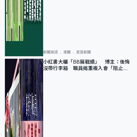
新聞資訊
港聞
首頁新聞
小紅書大曬「BB展戰績」 博主：後悔
沒帶行李箱 職員揭重複入會「阻止唔
到」