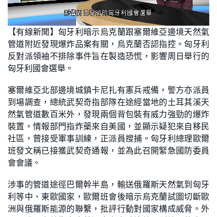
L
U
o
n
【有線新聞】匈牙利暗示烏克蘭跟塞爾維亞邊境天然氣
a
m
d
u
管道附近發現爆炸品案有關，烏克蘭否認指控。匈牙利
e
t
d
e
:
反對派領袖不排除事件旨在製造恐慌，影響周日舉行的
2
3
匈牙利國會選舉。
.
6
2
塞爾維亞北部邊境城鎮卡尼扎有憲兵戒備，警方亦派員
%
到場調查，總統武契奇指部隊在途經當地的土耳其溪天
然氣管道數百米外，發現兩個背包裝有威力強勁的爆炸
裝置。情報部門指炸藥來自美國，並顯示疑犯來自移民
社區，曾接受軍事訓練，正派員搜捕。
匈牙利總理歐爾
班發文稱已接獲武契奇通報，並為此召開緊急國防委員
會會議。
涉事的管道途徑巴爾幹半島，輸送俄羅斯天然氣到匈牙
利等中、東歐國家，歐爾班會後暗示烏克蘭試圖切斷歐
洲與俄羅斯能源的聯繫，批評行動對國家構成威脅。外