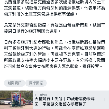
長西雅爾多就指烏克蘭過去多次破壞俄羅斯境內的土耳
其溪管道，切斷俄方向匈牙利的能源供應，他表示將為
匈牙利段的土耳其溪管道提供軍事保護。
烏克蘭外交部否認指控，質疑是由俄羅斯策劃，試圖干
擾周日舉行的匈牙利國會選舉。
日前多名匈牙利記者都收到消息，指俄羅斯將在幕後策
劃干預匈牙利大選的行動，可能會在塞爾維亞襲擊運輸
天然氣給匈牙利的管道，再嫁禍予烏克蘭。目前歐爾班
所屬政黨支持率大幅落後主要在野黨，有分析擔心歐爾
班可能藉今次事件宣布國家進入緊急狀態，推遲投票。
新聞資訊
兩岸國際
下一則新聞
大欖涌行山失蹤｜79歲老翁仍未尋
回 家屬發文指警方尋獲鞋子