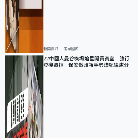
新聞資訊
兩岸國際
22中國人曼谷機場追星闖貴賓室 強行
登機遭拒 保安做歧視手勢遭紀律處分