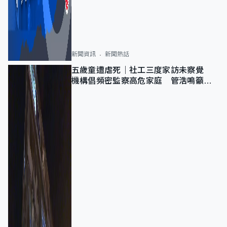
新聞資訊
新聞熱話
五歲童遭虐死｜社工三度家訪未察覺
機構倡頻密監察高危家庭 管浩鳴籲加
強跨部門協作