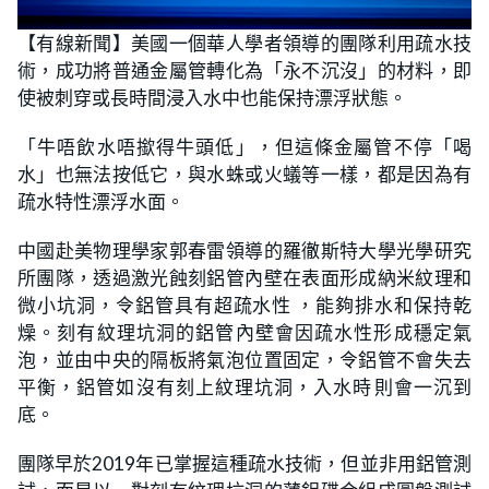
L
U
o
n
【有線新聞】美國一個華人學者領導的團隊利用疏水技
a
m
d
u
術，成功將普通金屬管轉化為「永不沉沒」的材料，即
e
t
d
e
:
使被刺穿或長時間浸入水中也能保持漂浮狀態。
4
1
.
「牛唔飲水唔撳得牛頭低」，但這條金屬管不停「喝
7
4
水」也無法按低它，與水蛛或火蟻等一樣，都是因為有
%
疏水特性漂浮水面。
中國赴美物理學家郭春雷領導的羅徹斯特大學光學研究
所團隊，透過激光蝕刻鋁管內壁在表面形成納米紋理和
微小坑洞，令鋁管具有超疏水性 ，能夠排水和保持乾
燥。刻有紋理坑洞的鋁管內壁會因疏水性形成穩定氣
泡，並由中央的隔板將氣泡位置固定，令鋁管不會失去
平衡，鋁管如沒有刻上紋理坑洞，入水時​​則會一沉到
底。
團隊早於2019年已掌握這種疏水技術，但並非用鋁管測