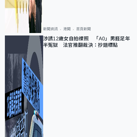
新聞資訊
港聞
首頁新聞
涉誘12歲女自拍祼照 「A0」男捱足年
半冤獄 法官推翻裁決：抄錯標點