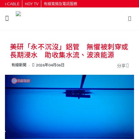
i-CABLE
HOY TV
有線寬頻及電訊服務
返回
美研「永不沉沒」鋁管 無懼被刺穿或
按輸入鍵開始搜尋
長期浸水 助收集水流、波浪能源
有線新聞
2026年04月06日
分享