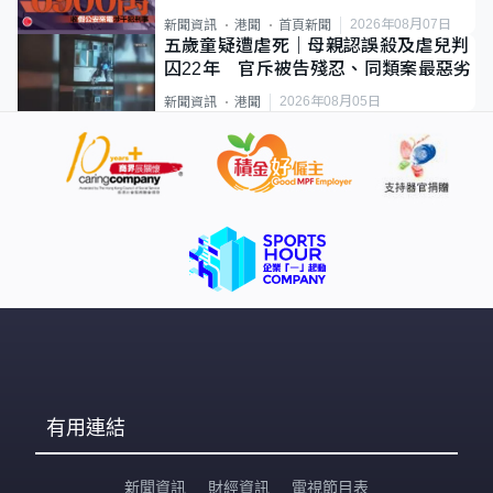
2026年08月07日
新聞資訊
港聞
首頁新聞
五歲童疑遭虐死｜母親認誤殺及虐兒判
囚22年 官斥被告殘忍、同類案最惡劣
2026年08月05日
新聞資訊
港聞
有用連結
新聞資訊
財經資訊
電視節目表