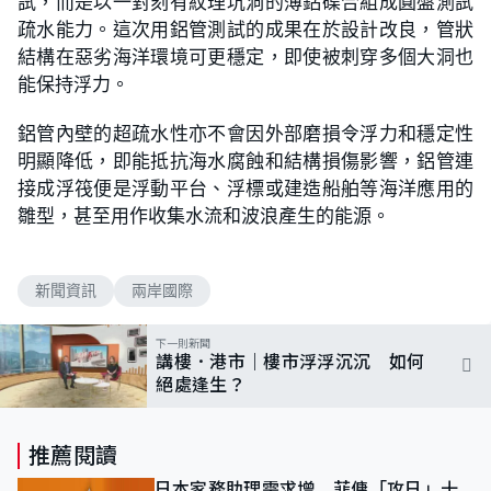
試，而是以一對刻有紋理坑洞的薄鋁碟合組成圓盤測試
疏水能力。這次用鋁管測試的成果在於設計改良，管狀
結構在惡劣海洋環境可更穩定，即使被刺穿多個大洞也
能保持浮力。
鋁管內壁的超疏水性亦不會因外部磨損令浮力和穩定性
明顯降低，即能抵抗海水腐蝕和結構損傷影響，鋁管連
接成浮筏便是浮動平台、浮標或建造船舶等海洋應用的
雛型，甚至用作收集水流和波浪產生的能源。
新聞資訊
兩岸國際
下一則新聞
講樓．港市｜樓市浮浮沉沉 如何
絕處逢生？
推薦閱讀
日本家務助理需求增 菲傭「攻日」十