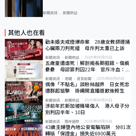
新聞資訊
新聞熱話
其他人也在看
勸未婚夫戒煙爆命案 28歲女教師連捅
心臟兩刀判死緩 母斥判太重已上訴
2026年08月05日
新聞資訊
新聞熱話
五歲童遭虐死｜解剖揭長期捱餓、傷痕
纍纍 母認罪判囚22年 官斥冷血：同
類案最惡劣
2026年08月05日
新聞資訊
港聞
首頁新聞
偶像「不點名」談粉絲越界 日女死忠
遭群起狙擊 掛繩開直播道歉後輕生
2026年08月06日
新聞資訊
新聞熱話
涉前年於新加坡機場傷人 港人母子分
別判囚半年、10日
2026年08月05日
新聞資訊
兩岸國際
43歲主婦墮內地公安電騙陷阱 分81次
轉賬「保證金」損失近6900萬元