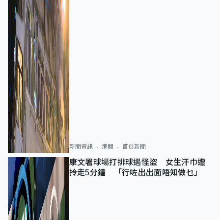
新聞資訊
港聞
首頁新聞
康文署球場打排球遇怪盜 女生汗巾遭
拎走5分鐘 「行咗出出面唔知做乜」