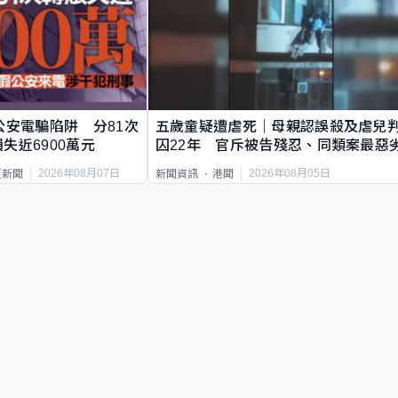
公安電騙陷阱 分81次
五歲童疑遭虐死｜母親認誤殺及虐兒
失近6900萬元
囚22年 官斥被告殘忍、同類案最惡
2026年08月07日
2026年08月05日
頁新聞
新聞資訊
港聞