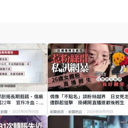
解剖揭長期捱餓、傷痕
偶像「不點名」談粉絲越界 日女死
22年 官斥冷血：同
遭群起狙擊 掛繩開直播道歉後輕生
2026年08月05日
2026年08月06日
頁新聞
新聞資訊
新聞熱話