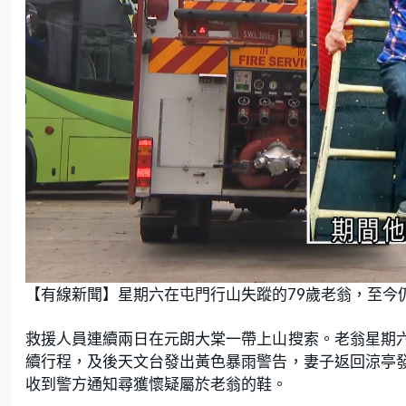
L
U
o
n
【有線新聞】星期六在屯門行山失蹤的79歲老翁，至今
a
m
d
u
e
t
d
e
:
救援人員連續兩日在元朗大棠一帶上山搜索。老翁星期
7
9
.
續行程，及後天文台發出黃色暴雨警告，妻子返回涼亭
4
1
收到警方通知尋獲懷疑屬於老翁的鞋。
%