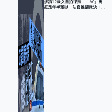
涉誘12歲女自拍祼照 「A0」男
捱足年半冤獄 法官推翻裁決：抄
錯標點