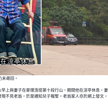
仍未尋回。
六早上與妻子在麥理浩徑第十段行山，期間他在涼亭休息，
發現不見老翁，於是通知兒子報警。老翁家人亦於網上發文