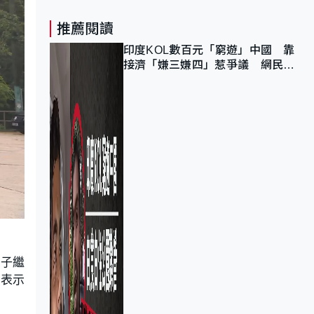
推薦閱讀
印度KOL數百元「窮遊」中國 靠
接濟「嫌三嫌四」惹爭議 網民：
不歡迎劣質旅客
妻子繼
，表示