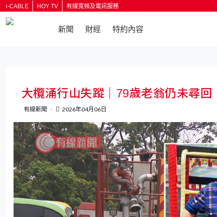
i-CABLE
HOY TV
有線寬頻及電訊服務
新聞
財經
特約內容
返回
大欖涌行山失蹤｜79歲老翁仍未尋回
有線新聞
2026年04月06日