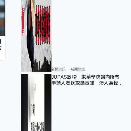
判
劣
新聞資訊
新聞熱話
JUPAS放榜｜東華學院誤向所有
申請人發送取錄電郵 涉人為操作
疏忽、影響11,139人