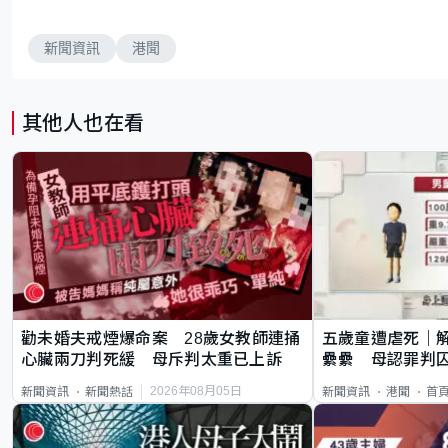
新聞資訊
港聞
其他人也在看
勸未婚夫戒煙爆命案 28歲女教師連捅
五歲童遭虐死｜
心臟兩刀判死緩 母斥判太重已上訴
纍纍 母認罪判囚
類案最惡劣
2026年08月05日
新聞資訊
新聞熱話
新聞資訊
港聞
首