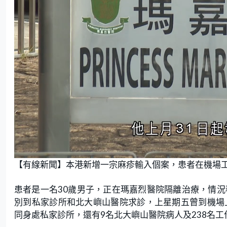
L
U
o
n
【有線新聞】本港新增一宗麻疹輸入個案，患者在機場工
a
m
d
u
e
t
d
e
:
患者是一名30歲男子，正在瑪嘉烈醫院隔離治療，情況
4
2
.
別到私家診所和北大嶼山醫院求診，上星期五曾到機場
8
6
同身處私家診所，還有9名北大嶼山醫院病人及238名
%