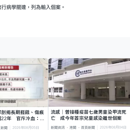
流行病學關連，列為輸入個案。
流感｜曾接種疫苗七歲男童染甲流死
解剖揭長期捱餓、傷痕
亡 成今年首宗兒童感染離世個案
22年 官斥冷血：同
2026年08月04日
新聞資訊
港聞
首頁新聞
2026年08月05日
頁新聞