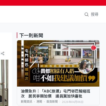
搜尋
下一則新聞
享
油價急升｜「ABC旅運」屯門邨巴擬縮班
次 居民寧願加價 議員冀加快審批
2026年04月06日
新聞資訊
港聞
首頁新聞