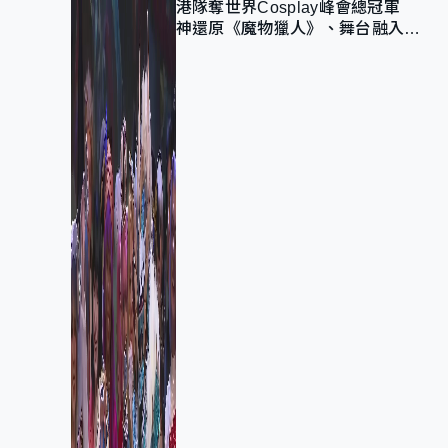
港隊奪世界Cosplay峰會總冠軍
神還原《魔物獵人》、舞台融入獅
子山 參賽者：讓大家認識香港