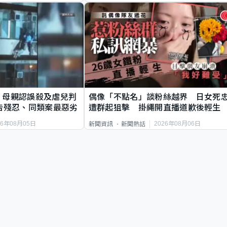
｜母親認誤殺及虐兒判
偶像「不點名」談粉絲越界 日女死
告殘忍、同類案最惡劣
遭群起狙擊 掛繩開直播道歉後輕生
26年08月05日
2026年08月06日
新聞資訊
新聞熱話