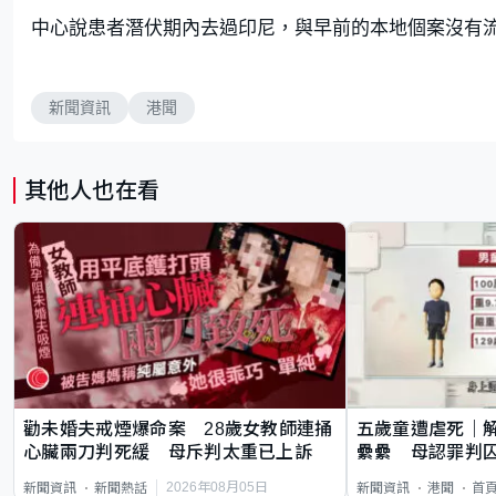
中心說患者潛伏期內去過印尼，與早前的本地個案沒有
新聞資訊
港聞
其他人也在看
勸未婚夫戒煙爆命案 28歲女教師連捅
五歲童遭虐死｜
心臟兩刀判死緩 母斥判太重已上訴
纍纍 母認罪判囚
類案最惡劣
2026年08月05日
新聞資訊
新聞熱話
新聞資訊
港聞
首