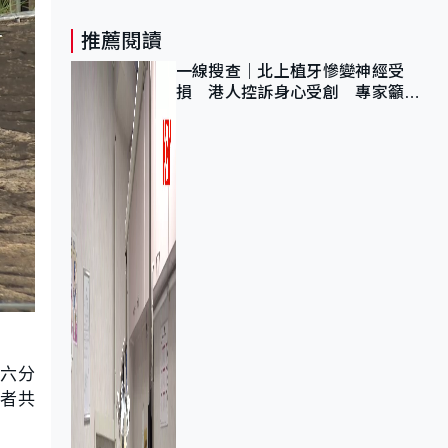
推薦閱讀
一線搜查｜北上植牙慘變神經受
損 港人控訴身心受創 專家籲理
性評估三大風險
期六分
患者共