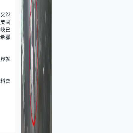
，又說
。美國
海峽已
掛希臘
業界就
預料會