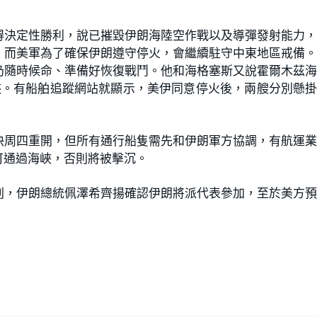
得決定性勝利，說已摧毀伊朗海陸空作戰以及導彈發射能力
，而美軍為了確保伊朗遵守停火，會繼續駐守中東地區戒備
仍隨時候命、準備好恢復戰鬥。他和海格塞斯又說霍爾木茲
海峽。有船舶追蹤網站就顯示，美伊同意停火後，兩艘分別懸
快周四重開，但所有通行船隻需先和伊朗軍方協調，有航運
可通過海峽，否則將被擊沉。
判，伊朗總統佩澤希齊揚確認伊朗將派代表參加，至於美方