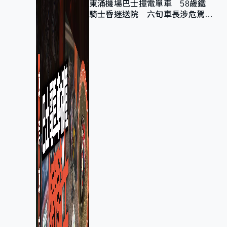
東涌機場巴士撞電單車 58歲鐵
騎士昏迷送院 六旬車長涉危駕被
捕