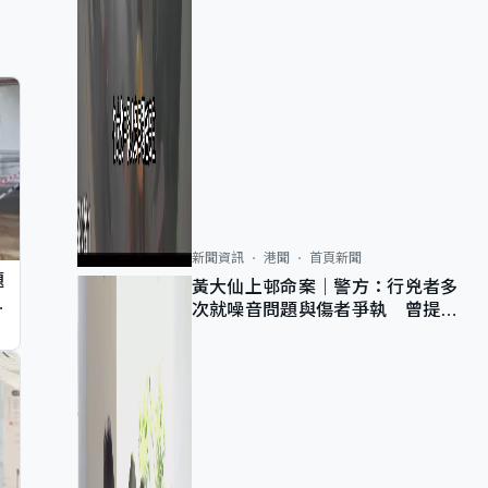
新聞資訊
港聞
首頁新聞
題
黃大仙上邨命案｜警方：行兇者多
墮
次就噪音問題與傷者爭執 曾提出
調單位已獲批