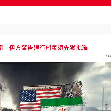
按輸入鍵開始搜尋
開 伊方警告通行船隻須先獲批准
分