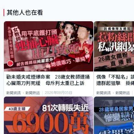
其他人也在看
勸未婚夫戒煙爆命案 28歲女教師連捅
偶像「不點名」
心臟兩刀判死緩 母斥判太重已上訴
遭群起狙擊 掛
2026年08月05日
新聞資訊
新聞熱話
新聞資訊
新聞熱話