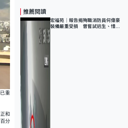
推薦閱讀
宏福苑｜報告揭殉職消防員何偉豪
裝備嚴重受損 曾嘗試逃生、惜別
無選擇下棄裝備墮樓
已重
說正和
徵百分