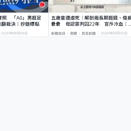
祼照 「A0」男捱足
五歲童遭虐死｜解剖揭長期捱餓、傷
推翻裁決：抄錯標點
纍纍 母認罪判囚22年 官斥冷血：
類案最惡劣
2026年08月06日
2026年08月05日
新聞資訊
港聞
首頁新聞