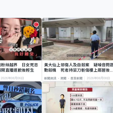
談粉絲越界 日女死忠
黃大仙上邨傷人及自殺案 疑噪音問
繩開直播道歉後輕生
動殺機 死者持菜刀斬傷樓上鄰居後
斃
2026年08月06日
2026年08月08日
新聞資訊
港聞
首頁新聞