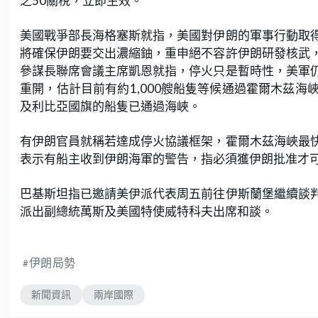
之50關稅，立即生效。
美國戰爭部長海格塞斯就指，美國對伊朗的軍事行動取
將確保伊朗要交出濃縮鈾，重申絕不容許伊朗研發核武
參謀長聯席會議主席凱恩就指，停火只是暫時性，美軍
重開，估計目前有約1,000艘船隻等候通過霍爾木茲
及利比亞國旗的船隻已通過海峽。
有伊朗官員就稱若達成停火協議框架，霍爾木茲海峽最
表示有船主收到伊朗海軍的警告，指必須獲伊朗批准才
巴基斯坦指已邀請美伊派代表周五前往伊斯蘭堡繼續談
派出副總統萬斯及美國特使威特科夫出席和談。
伊朗局勢
新聞資訊
兩岸國際