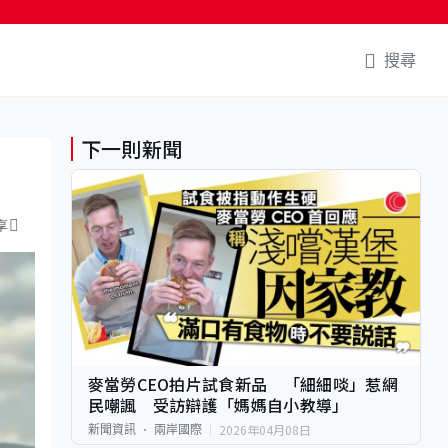
搜尋
下一則新聞
享
麥當勞CEO拍片試食新品 「細細啖」惹網
民嘲諷 受訪辯護「媽媽自小教導」
2026年04月08日
新聞資訊
兩岸國際