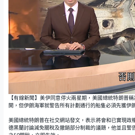
L
U
o
n
【有線新聞】美伊同意停火兩星期，美國總統特朗普稱
a
m
d
u
e
t
開，但伊朗海軍就警告所有計劃通行的船隻必須先獲伊
d
e
:
2
0
.
美國總統特朗普在社交網站發文，表示將會和已實現政
6
9
德黑蘭討論減免關稅及撤銷部分制裁的議題，他並且警
%