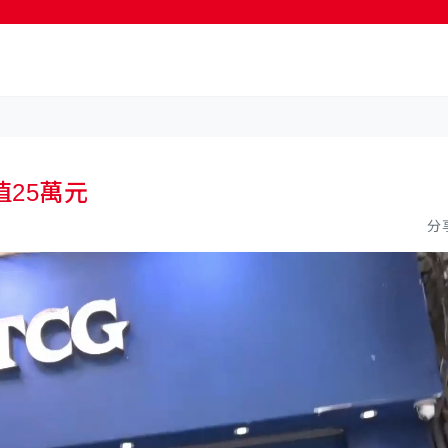
按輸入鍵開始搜尋
25萬元
分