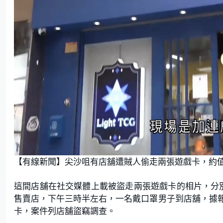
L
U
o
n
【有線新聞】尖沙咀有店舖遭賊人偷走兩張遊戲卡，約值
a
m
d
u
e
t
d
e
:
這間店舖在社交媒體上載被盜走兩張遊戲卡的相片，分別
7
8
.
售賣店，下午三時半左右，一名戴口罩男子到店舖，據
9
5
卡，案件列店舖盜竊調查。
%