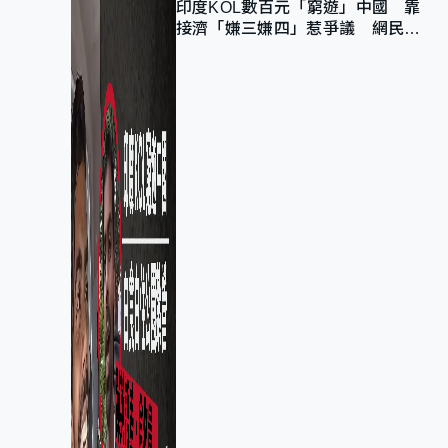
印度KOL數百元「窮遊」中國 靠
接濟「嫌三嫌四」惹爭議 網民：
不歡迎劣質旅客