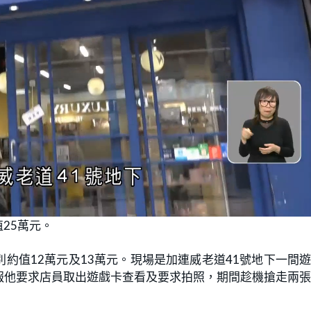
25萬元。
約值12萬元及13萬元。現場是加連威老道41號地下一間
報他要求店員取出遊戲卡查看及要求拍照，期間趁機搶走兩