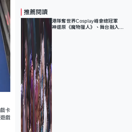
推薦閱讀
港隊奪世界Cosplay峰會總冠軍
神還原《魔物獵人》、舞台融入獅
子山 參賽者：讓大家認識香港
遊戲卡
張遊戲