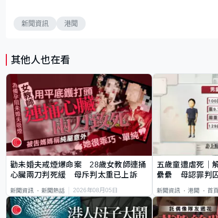
新聞資訊
港聞
其他人也在看
勸未婚夫戒煙爆命案 28歲女教師連捅
五歲童遭虐死｜
心臟兩刀判死緩 母斥判太重已上訴
纍纍 母認罪判囚
類案最惡劣
2026年08月05日
新聞資訊
新聞熱話
新聞資訊
港聞
首