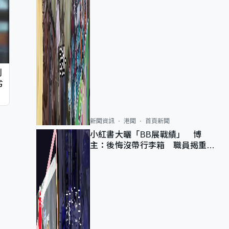
判
劣
新聞資訊
港聞
首頁新聞
小紅書大曬「BB展戰績」 博
主：後悔沒帶行李箱 職員揭重複
入會「阻止唔到」