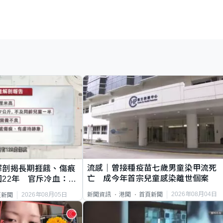
流感｜曾接種疫苗七歲男童染甲流死
解剖揭長期捱餓、傷痕
亡 成今年首宗兒童感染離世個案
22年 官斥冷血：同
2026年08月04日
新聞資訊
港聞
首頁新聞
2026年08月05日
頁新聞