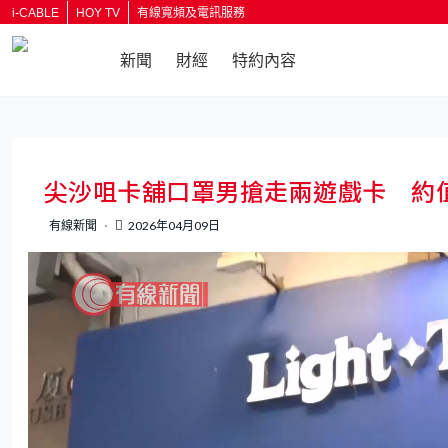
i-CABLE
HOY TV
有線寬頻及電訊服務
新聞
財經
特約內容
返回
尖沙咀卡舖口罩男搶走兩遊戲卡 約值
有線新聞
2026年04月09日