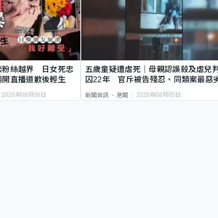
談粉絲越界 日女死忠
五歲童疑遭虐死｜母親認誤殺及虐兒
繩開直播道歉後輕生
囚22年 官斥被告殘忍、同類案最惡
2026年08月06日
2026年08月05日
新聞資訊
港聞