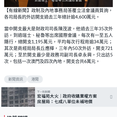
L
U
o
n
【有線新聞】政制及內地事務局答覆立法會議員質詢，
a
m
d
u
各司局長的外訪開支過去三年總計逾4,600萬元。
e
t
d
e
:
6
當中開支最大是財政司司長陳茂波，他過去三年35次外
8
.
訪，到過瑞士、秘魯等出席國際會議，每次有一至五人
1
8
隨行，總開支1,195萬元，平均每次行程用逾34萬元；
%
其次是商經局局長丘應樺，三年內50次外訪，開支721
萬元；至於開支最少是政務司副司長卓永興，只出訪5
次，包括一次澳門及四次內地，開支合共6萬元。
新聞資訊
港聞
下一則新聞
宏福苑大火｜政府收購業權方案
房屋局：七成八單位未補地價