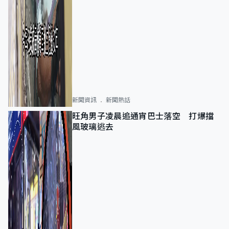
新聞資訊
新聞熱話
旺角男子凌晨追通宵巴士落空 打爆擋
風玻璃逃去