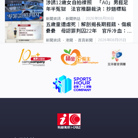
涉誘12歲女自拍祼照 「A0」男捱足
年半冤獄 法官推翻裁決：抄錯標點
2026年08月06日
新聞資訊
新聞熱話
五歲童遭虐死｜解剖揭長期捱餓、傷痕
纍纍 母認罪判囚22年 官斥冷血：同
類案最惡劣
2026年08月05日
新聞資訊
港聞
首頁新聞