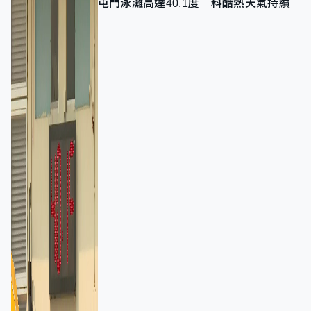
屯門泳灘高達40.1度 料酷熱天氣持續