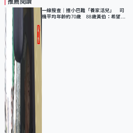
推薦閱讀
一線搜查｜揸小巴難「養家活兒」 司
機平均年齡約70歲 88歲黃伯：希望一
直揸落去