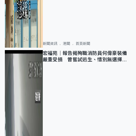
新聞資訊
港聞
首頁新聞
宏福苑｜報告揭殉職消防員何偉豪裝備
嚴重受損 曾嘗試逃生、惜別無選擇下
棄裝備墮樓