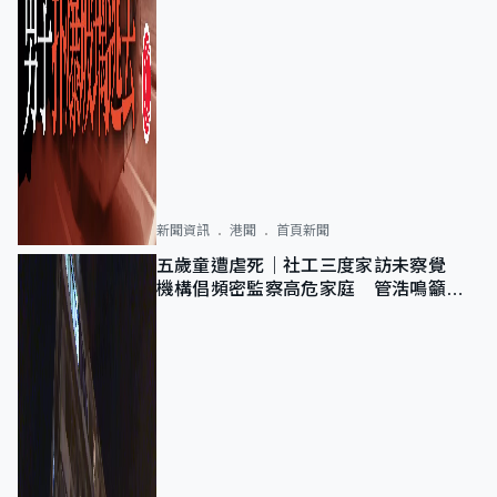
新聞資訊
港聞
首頁新聞
五歲童遭虐死｜社工三度家訪未察覺
機構倡頻密監察高危家庭 管浩鳴籲加
強跨部門協作