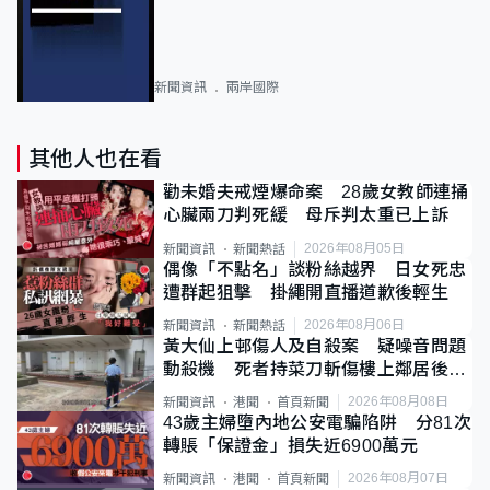
新聞資訊
兩岸國際
其他人也在看
勸未婚夫戒煙爆命案 28歲女教師連捅
心臟兩刀判死緩 母斥判太重已上訴
2026年08月05日
新聞資訊
新聞熱話
偶像「不點名」談粉絲越界 日女死忠
遭群起狙擊 掛繩開直播道歉後輕生
2026年08月06日
新聞資訊
新聞熱話
黃大仙上邨傷人及自殺案 疑噪音問題
動殺機 死者持菜刀斬傷樓上鄰居後墮
斃
2026年08月08日
新聞資訊
港聞
首頁新聞
43歲主婦墮內地公安電騙陷阱 分81次
轉賬「保證金」損失近6900萬元
2026年08月07日
新聞資訊
港聞
首頁新聞