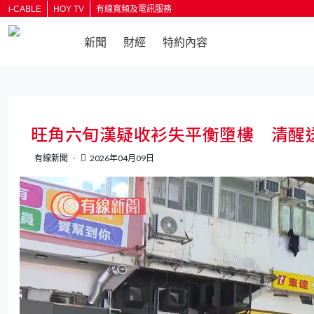
i-CABLE
HOY TV
有線寬頻及電訊服務
新聞
財經
特約內容
返回
旺角六旬漢疑收衫失平衡墮樓 清醒
有線新聞
2026年04月09日