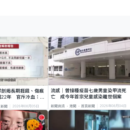
流感｜曾接種疫苗七歲男童染甲流死
解剖揭長期捱餓、傷痕
亡 成今年首宗兒童感染離世個案
22年 官斥冷血：同
2026年08月04日
新聞資訊
港聞
首頁新聞
2026年08月05日
頁新聞