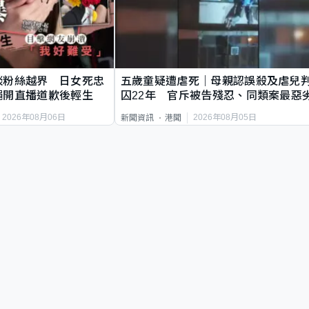
談粉絲越界 日女死忠
五歲童疑遭虐死｜母親認誤殺及虐兒
繩開直播道歉後輕生
囚22年 官斥被告殘忍、同類案最惡
2026年08月06日
2026年08月05日
新聞資訊
港聞