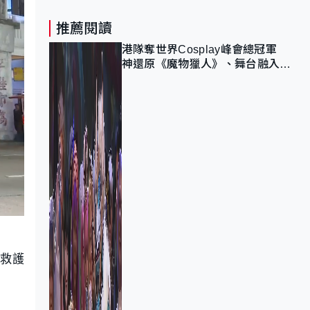
推薦閱讀
港隊奪世界Cosplay峰會總冠軍
神還原《魔物獵人》、舞台融入獅
子山 參賽者：讓大家認識香港
由救護