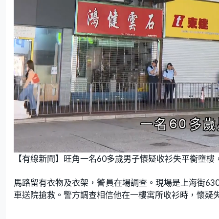
U
n
【有線新聞】旺角一名60多歲男子懷疑收衫失平衡墮樓
m
u
t
e
馬路留有衣物及衣架，警員在場調查。現場是上海街63
車送院搶救。警方調查相信他在一樓寓所收衫時，懷疑