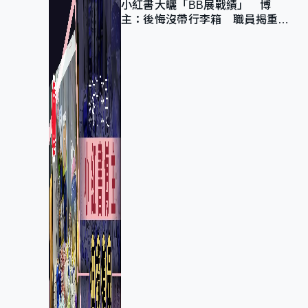
小紅書大曬「BB展戰績」 博
主：後悔沒帶行李箱 職員揭重複
入會「阻止唔到」