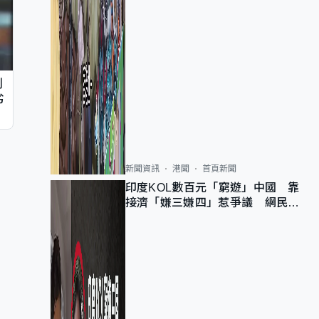
判
劣
新聞資訊
港聞
首頁新聞
印度KOL數百元「窮遊」中國 靠
接濟「嫌三嫌四」惹爭議 網民：
不歡迎劣質旅客