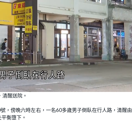
L
o
，清醒送院。
a
d
e
d
:
0號，傍晚六時左右，一名60多歲男子倒臥在行人路，清醒
1
0
0
失平衡墮下。
.
0
0
%