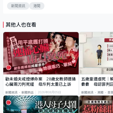
新聞資訊
港聞
其他人也在看
勸未婚夫戒煙爆命案 28歲女教師連捅
五歲童遭虐死｜
心臟兩刀判死緩 母斥判太重已上訴
纍纍 母認罪判囚
類案最惡劣
2026年08月05日
新聞資訊
新聞熱話
新聞資訊
港聞
首