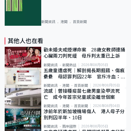
新聞資訊
港聞
首頁新聞
其他人也在看
勸未婚夫戒煙爆命案 28歲女教師連捅
心臟兩刀判死緩 母斥判太重已上訴
2026年08月05日
新聞資訊
新聞熱話
五歲童遭虐死｜解剖揭長期捱餓、傷痕
纍纍 母認罪判囚22年 官斥冷血：同
類案最惡劣
2026年08月05日
新聞資訊
港聞
首頁新聞
流感｜曾接種疫苗七歲男童染甲流死
亡 成今年首宗兒童感染離世個案
2026年08月04日
新聞資訊
港聞
首頁新聞
涉前年於新加坡機場傷人 港人母子分
別判囚半年、10日
2026年08月05日
新聞資訊
兩岸國際