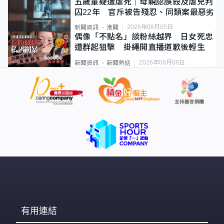
五歲童疑遭虐死｜母親認誤殺及虐兒判
囚22年 官斥被告殘忍、同類案最惡劣
2026年08月05日
新聞資訊
港聞
偶像「不點名」談粉絲越界 日女死忠
遭群起狙擊 掛繩開直播道歉後輕生
2026年08月06日
新聞資訊
新聞熱話
有用連結