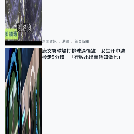
新聞資訊
港聞
首頁新聞
康文署球場打排球遇怪盜 女生汗巾遭
拎走5分鐘 「行咗出出面唔知做乜」