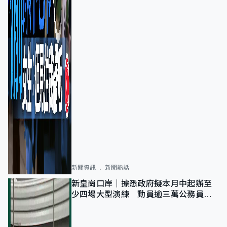
新聞資訊
新聞熱話
新皇崗口岸｜據悉政府擬本月中起辦至
少四場大型演練 動員逾三萬公務員人
次測試