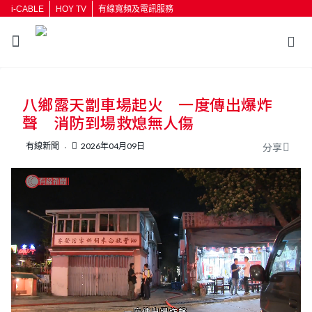
i-CABLE
HOY TV
有線寬頻及電訊服務
返回
八鄉露天劏車場起火 一度傳出爆炸
按輸入鍵開始搜尋
聲 消防到場救熄無人傷
有線新聞
2026年04月09日
分享