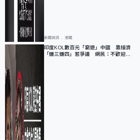
新聞資訊
港聞
印度KOL數百元「窮遊」中國 靠接濟
「嫌三嫌四」惹爭議 網民：不歡迎劣
質旅客