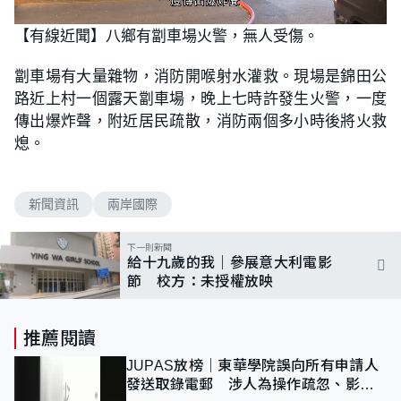
L
U
o
n
【有線近聞】八鄉有劏車場火警，無人受傷。
a
m
d
u
e
t
d
e
劏車場有大量雜物，消防開喉射水灌救。現場是錦田公
:
1
路近上村一個露天劏車場，晚上七時許發生火警，一度
0
0
傳出爆炸聲，附近居民疏散，消防兩個多小時後將火救
.
0
熄。
0
%
新聞資訊
兩岸國際
下一則新聞
給十九歲的我｜參展意大利電影
節 校方：未授權放映
推薦閱讀
JUPAS放榜｜東華學院誤向所有申請人
發送取錄電郵 涉人為操作疏忽、影響