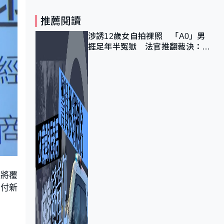
推薦閱讀
涉誘12歲女自拍祼照 「A0」男
捱足年半冤獄 法官推翻裁決：抄
錯標點
期將覆
支付新