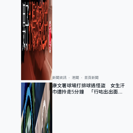
新聞資訊
港聞
首頁新聞
康文署球場打排球遇怪盜 女生汗
巾遭拎走5分鐘 「行咗出出面唔
知做乜」