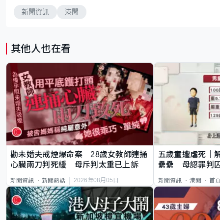
新聞資訊
港聞
其他人也在看
勸未婚夫戒煙爆命案 28歲女教師連捅
五歲童遭虐死｜
心臟兩刀判死緩 母斥判太重已上訴
纍纍 母認罪判囚
類案最惡劣
2026年08月05日
新聞資訊
新聞熱話
新聞資訊
港聞
首