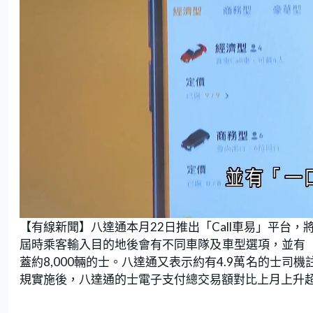
L
U
o
n
【有線新聞】八達通本月22日推出「Call車易」平台
a
m
d
u
e
t
屆時乘客輸入目的地後會有不同車隊及車型選項，並有
d
e
:
蓋約8,000輛的士。八達通又表示約有4.9萬名的士
7
0
.
規實施後，八達通的士電子支付總交易額對比上月上升
5
9
%