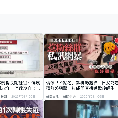
解剖揭長期捱餓、傷痕
偶像「不點名」談粉絲越界 日女死
22年 官斥冷血：同
遭群起狙擊 掛繩開直播道歉後輕生
2026年08月05日
2026年08月06日
頁新聞
新聞資訊
新聞熱話