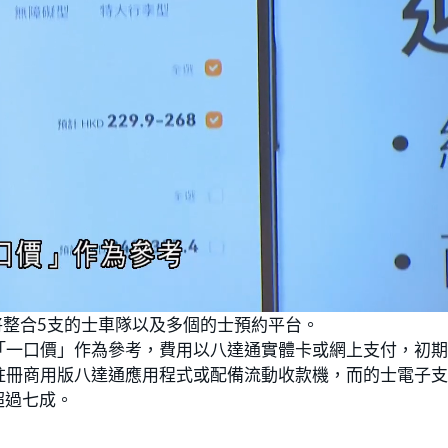
，將整合5支的士車隊以及多個的士預約平台。
「一口價」作為參考，費用以八達通實體卡或網上支付，初
司機註冊商用版八達通應用程式或配備流動收款機，而的士電子
超過七成。