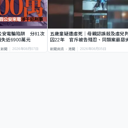
公安電騙陷阱 分81次
五歲童疑遭虐死｜母親認誤殺及虐兒
失近6900萬元
囚22年 官斥被告殘忍、同類案最惡
2026年08月07日
2026年08月05日
頁新聞
新聞資訊
港聞