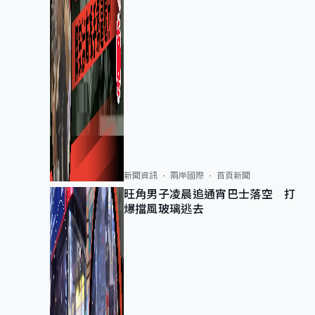
新聞資訊
兩岸國際
首頁新聞
旺角男子凌晨追通宵巴士落空 打
爆擋風玻璃逃去