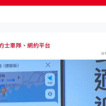
按輸入鍵開始搜尋
合5的士車隊、網約平台
分