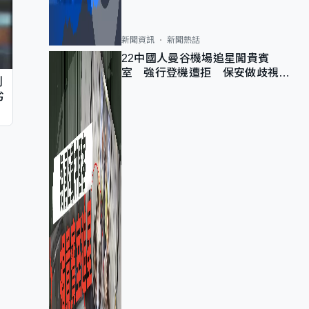
新聞資訊
新聞熱話
22中國人曼谷機場追星闖貴賓
室 強行登機遭拒 保安做歧視手
判
勢遭紀律處分
劣