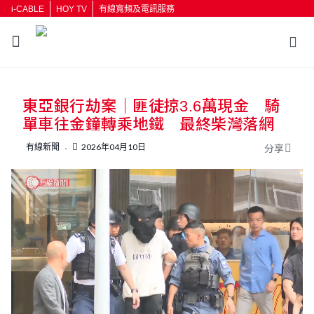
i-CABLE
HOY TV
有線寬頻及電訊服務
返回
東亞銀行劫案｜匪徒掠3.6萬現金 騎
按輸入鍵開始搜尋
單車往金鐘轉乘地鐵 最終柴灣落網
有線新聞
2026年04月10日
分享