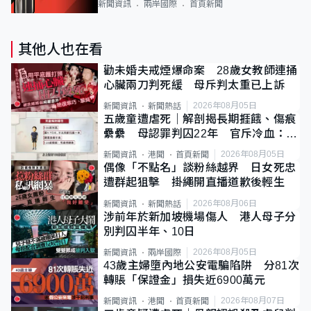
新聞資訊
兩岸國際
首頁新聞
其他人也在看
勸未婚夫戒煙爆命案 28歲女教師連捅
心臟兩刀判死緩 母斥判太重已上訴
2026年08月05日
新聞資訊
新聞熱話
五歲童遭虐死｜解剖揭長期捱餓、傷痕
纍纍 母認罪判囚22年 官斥冷血：同
類案最惡劣
2026年08月05日
新聞資訊
港聞
首頁新聞
偶像「不點名」談粉絲越界 日女死忠
遭群起狙擊 掛繩開直播道歉後輕生
2026年08月06日
新聞資訊
新聞熱話
涉前年於新加坡機場傷人 港人母子分
別判囚半年、10日
2026年08月05日
新聞資訊
兩岸國際
43歲主婦墮內地公安電騙陷阱 分81次
轉賬「保證金」損失近6900萬元
2026年08月07日
新聞資訊
港聞
首頁新聞