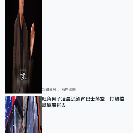
新聞資訊
兩岸國際
旺角男子凌晨追通宵巴士落空 打爆擋
風玻璃逃去