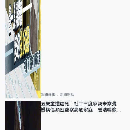
新聞資訊
新聞熱話
五歲童遭虐死｜社工三度家訪未察覺
機構倡頻密監察高危家庭 管浩鳴籲加
強跨部門協作