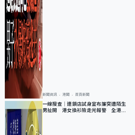
新聞資訊
港聞
首頁新聞
一線搜查｜連鎖店試身室布簾突遭陌生
男扯開 港女換衫險走光報警 全港分
店急換實體門