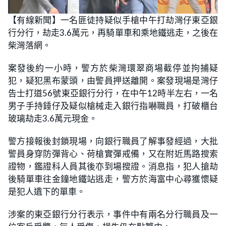
L
U
o
n
【有線新聞】一名匪徒持疑似手槍中午打劫灣仔東亞銀
a
m
d
u
行分行，劫走3.6萬元，再騎單車和乘地鐵逃走，之後在
e
t
d
e
:
柴灣落網。
3
2
.
案發後約一小時，警方於柴灣環翠商場截停並拘捕疑
1
4
犯，疑犯黑布蒙頭，由警員押送離開。案發現場是灣仔
%
告士打道56號東亞銀行分行，在中午12時半左右，一名
男子手持錘仔及疑似槍械走入銀行指嚇職員，打破櫃台
玻璃劫走3.6萬元現金。
警方接報後封鎖現場，向銀行職員了解事發經過，大批
警員身穿防彈背心、荷槍實彈戒備，又在附近馬路搜索
證物，鑑證科人員其後亦到場搜證。消息指，犯人搶劫
後騎單車往金鐘地鐵站逃走，警方於海富中心尋獲懷疑
是犯人遺下的單車。
涉案的東亞銀行分行表示，事件中有兩名分行職員及一