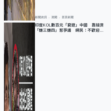
新聞資訊
港聞
首頁新聞
印度KOL數百元「窮遊」中國 靠接濟
「嫌三嫌四」惹爭議 網民：不歡迎劣
質旅客