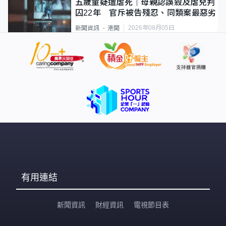
五歲童疑遭虐死｜母親認誤殺及虐兒判
囚22年 官斥被告殘忍、同類案最惡劣
2026年08月05日
新聞資訊
港聞
有用連結
新聞資訊
財經資訊
電視節目表