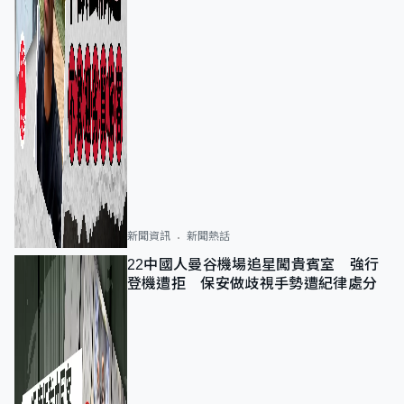
新聞資訊
新聞熱話
22中國人曼谷機場追星闖貴賓室 強行
登機遭拒 保安做歧視手勢遭紀律處分