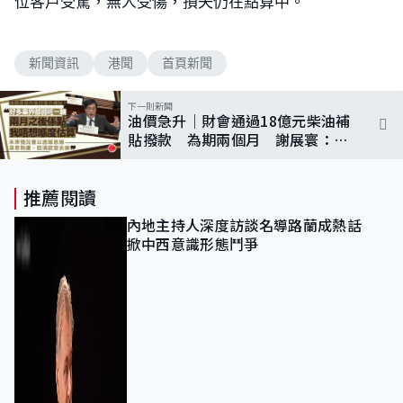
位客戶受驚，無人受傷，損失仍在點算中。
新聞資訊
港聞
首頁新聞
下一則新聞
油價急升｜財會通過18億元柴油補
貼撥款 為期兩個月 謝展寰：密
切監察防「食價」
推薦閱讀
內地主持人深度訪談名導路蘭成熱話
掀中西意識形態鬥爭