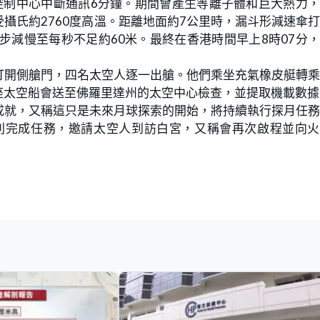
控制中心中斷通訊6分鐘。期間會產生等離子體和巨大熱力
攝氏約2760度高溫。距離地面約7公里時，漏斗形減速傘
步減慢至每秒不足約60米。最終在香港時間早上8時07分
打開側艙門，四名太空人逐一出艙。他們乘坐充氣橡皮艇轉
座太空船會送至佛羅里達州的太空中心檢查，並提取機載數據
成就，又稱這只是未來月球探索的開始，將持續執行探月任
順利完成任務，邀請太空人到訪白宮，又稱會再次啟程並向