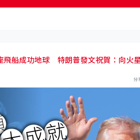
按輸入鍵開始搜尋
座飛船成功地球 特朗普發文祝賀：向火
分