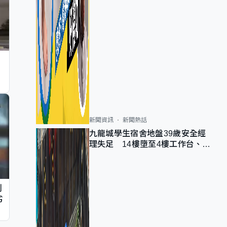
新聞資訊
新聞熱話
九龍城學生宿舍地盤39歲安全經
理失足 14樓墮至4樓工作台、送
院不治
判
劣