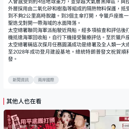
人會感受到約4倍地球重力，並穿越大氣層黑障區，與
外層採用由二氧化矽和樹脂等組成的隔熱物料保護，抵受
到不夠2公里高時脫離。到3個主傘打開，令獵戶座進一
聖迭戈對開一帶海域的水面降落。
太空總署聯同海軍派船駛近飛船，經多項檢查和評估後
機抵達海軍回收船，自行下機接受醫療評估。至於獵戶
太空總署稱這次探月任務圓滿成功是總署及全人類一大
至2028年成功登月建設基地。總統特朗普發文祝賀
發。
新聞資訊
兩岸國際
其他人也在看