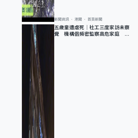
新聞資訊
港聞
首頁新聞
五歲童遭虐死｜社工三度家訪未察
覺 機構倡頻密監察高危家庭 管
浩鳴籲加強跨部門協作