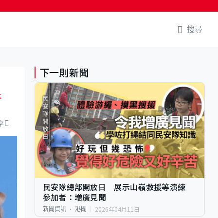
搜尋
下一則新聞
星
享
民安隊總部開放日 展示山嶺救援等演練
參加者：增廣見聞
2026年04月11日
新聞資訊
港聞