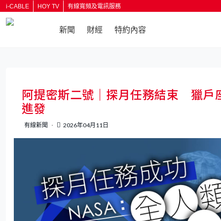
i-CABLE
HOY TV
有線寬頻及電訊服務
新聞
財經
特約內容
返回
阿提密斯二號｜探月任務結束 獵戶
進發
有線新聞
2026年04月11日