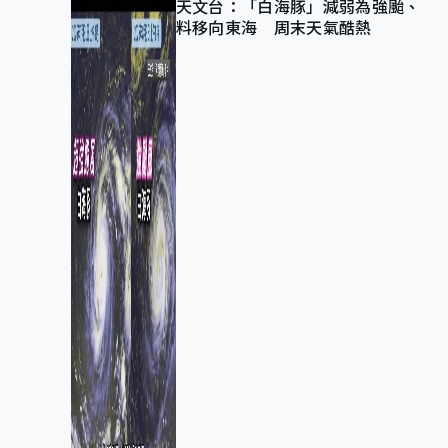
天文台：「白海豚」減弱為強颱、
料移向東海 周末天氣酷熱