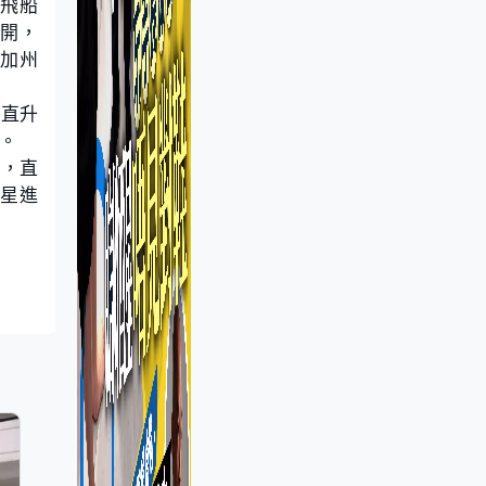
，飛船
打開，
，加州
乘直升
。
務，直
火星進