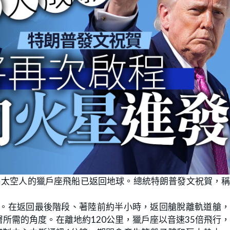
名太空人的獵戶座飛船已返回地球。總統特朗普發文祝賀，
序。在返回最後階段、著陸前約半小時，返回艙脫離軌道艙
所需的角度。在離地約120公里，獵戶座以音速35倍飛行