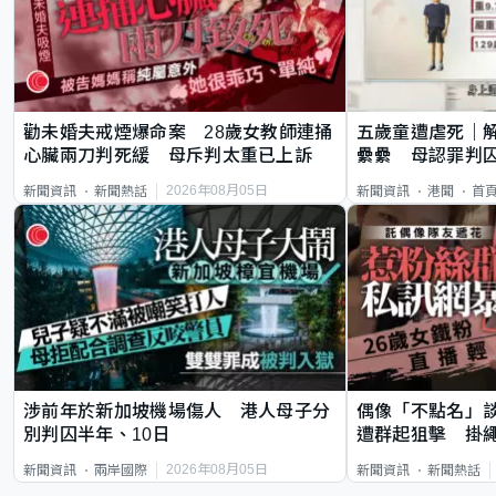
勸未婚夫戒煙爆命案 28歲女教師連捅
五歲童遭虐死｜
心臟兩刀判死緩 母斥判太重已上訴
纍纍 母認罪判囚
類案最惡劣
2026年08月05日
新聞資訊
新聞熱話
新聞資訊
港聞
首
涉前年於新加坡機場傷人 港人母子分
偶像「不點名」
別判囚半年、10日
遭群起狙擊 掛
2026年08月05日
新聞資訊
兩岸國際
新聞資訊
新聞熱話