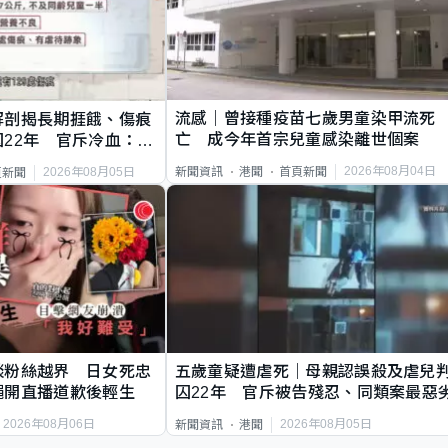
流感｜曾接種疫苗七歲男童染甲流死
解剖揭長期捱餓、傷痕
亡 成今年首宗兒童感染離世個案
22年 官斥冷血：同
2026年08月04日
新聞資訊
港聞
首頁新聞
2026年08月05日
頁新聞
談粉絲越界 日女死忠
五歲童疑遭虐死｜母親認誤殺及虐兒
繩開直播道歉後輕生
囚22年 官斥被告殘忍、同類案最惡
2026年08月06日
2026年08月05日
新聞資訊
港聞