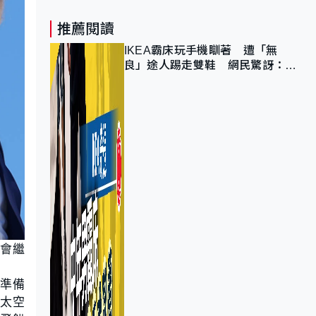
推薦閱讀
IKEA霸床玩手機瞓著 遭「無
良」途人踢走雙鞋 網民驚訝：冇
著襪咁盡！？
稱會繼
，準備
，太空