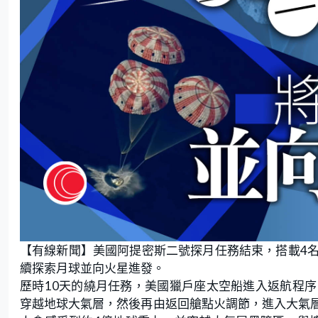
【有線新聞】美國阿提密斯二號探月任務結束，搭載4
續探索月球並向火星進發。
歷時10天的繞月任務，美國獵戶座太空船進入返航程
穿越地球大氣層，然後再由返回艙點火調節，進入大氣層