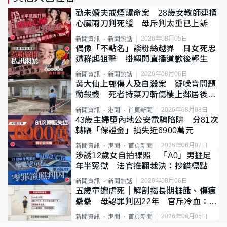
勸未婚夫戒煙爆命案 28歲女教師連捅
心臟兩刀判死緩 母斥判太重已上訴
2026年08月05日
新聞資訊
新聞熱話
偶像「不點名」談粉絲越界 日女死忠
遭群起狙擊 掛繩開直播道歉後輕生
2026年08月06日
新聞資訊
新聞熱話
黃大仙上邨傷人及自殺案 疑噪音問題
動殺機 死者持菜刀斬傷樓上鄰居後墮
斃
2026年08月08日
新聞資訊
港聞
首頁新聞
43歲主婦墮內地公安電騙陷阱 分81次
轉賬「保證金」損失近6900萬元
2026年08月07日
新聞資訊
港聞
首頁新聞
涉誘12歲女自拍祼照 「A0」男捱足
年半冤獄 法官推翻裁決：抄錯標點
2026年08月06日
新聞資訊
新聞熱話
五歲童遭虐死｜解剖揭長期捱餓、傷痕
纍纍 母認罪判囚22年 官斥冷血：同
類案最惡劣
2026年08月05日
新聞資訊
港聞
首頁新聞