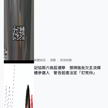
新聞資訊
港聞
首頁新聞
記協周六換屆選舉 鄧炳強批欠主流媒
體參選人 警告若違法定「釘死你」