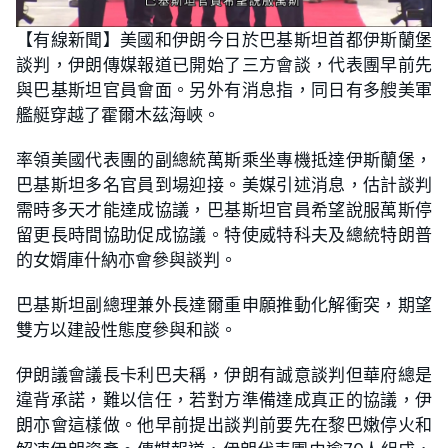
【有線新聞】美國和伊朗今日於巴基斯坦首都伊斯蘭堡
談判，伊朗傳媒報道已開始了三方會談，代表團早前先
與巴基斯坦官員會面。另外有消息指，同日有多艘美軍
艦艇穿越了霍爾木茲海峽。
率領美國代表團的副總統萬斯乘坐專機抵達伊斯蘭堡，
巴基斯坦多名官員到場迎接。美媒引述消息，估計談判
需時多天才能達成協議，巴基斯坦官員希望說服萬斯停
留更長時間協助促成協議。特使威特科夫及總統特朗普
的女婿庫什納亦會參與談判。
巴基斯坦副總理兼外長達爾重申願推動化解衝突，期望
雙方以建設性態度參與和談。
伊朗議會議長卡利巴夫稱，伊朗有誠意談判但華府總是
違背承諾，難以信任，若對方準備達成真正的協議，伊
朗亦會這樣做。他早前提出談判前要先在黎巴嫩停火和