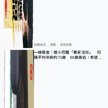
新聞資訊
港聞
首頁新聞
一線搜查｜揸小巴難「養家活兒」 司
機平均年齡約70歲 88歲黃伯：希望一
直揸落去