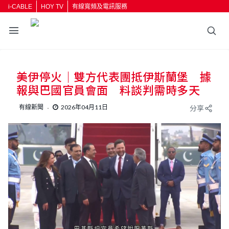
i-CABLE
HOY TV
有線寬頻及電訊服務
美伊停火｜雙方代表團抵伊斯蘭堡 據
報與巴國官員會面 料談判需時多天
有線新聞
2026年04月11日
分享