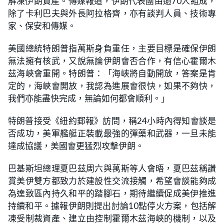
解凍伊朗資產。傳媒報道，伊朗代表團由逾70人組成，
除了卡利巴夫與外長阿拉格齊，亦有談判人員、技術專
家、保安和傳媒。
美國總統特朗普指萬斯身負重任，主要目標是確保伊朗
無法擁有核武，又說無論伊朗會否合作，有信心霍爾木
茲海峽會重開。特朗普：「海峽將自動開放，答案是肯
定的，海峽會開放，我認為進展會很快，如果不夠快，
我們亦能盡快完成，無論如何都會順利。」
特朗普接受《紐約郵報》訪問，稱24小時內得知會談是
否成功，美軍艦艇正裝載最強的彈藥和武器，一旦未能
達成協議，美國會更猛烈攻擊伊朗。
巴基斯坦總理夏巴茲周六與萬斯等人會晤，夏巴茲稱讚
賞美伊雙方都致力於建設性交流接觸，希望會談能夠成
為達致區內持久和平的踏腳石，期待繼續促成美伊推進
持續和平。據報伊朗則提出討論10點停火方案，包括解
凍受制裁資產、建立由控制霍爾木茲海峽的機制，以及