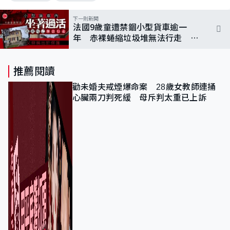
下一則新聞
法國9歲童遭禁錮小型貨車逾一
年 赤裸蜷縮垃圾堆無法行走 父
涉嫌綁架被捕
推薦閱讀
勸未婚夫戒煙爆命案 28歲女教師連捅
心臟兩刀判死緩 母斥判太重已上訴