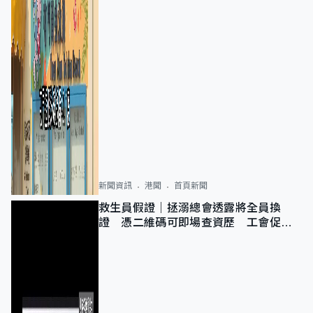
新聞資訊
港聞
首頁新聞
救生員假證｜拯溺總會透露將全員換
證 憑二維碼可即場查資歷 工會促加
強巡查