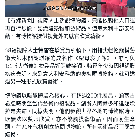
L
U
o
n
【有線新聞】視障人士參觀博物館，只能依賴他人口述
a
m
d
u
再自行想像，認識建築物和藝術品。但意大利中部安科
e
t
d
e
:
納，有博物館提供視覺外的感官欣賞藝術。
2
5
.
58歲視障人士特雷在導賞員引領下，用指尖輕輕觸摸藝
9
0
術大師米開朗琪羅的成名作《聖母哀子像》，亦可與
%
1:1《大衛像》複製品近距離接觸。特雷年少時因視網膜
疾病失明，來到意大利安科納的奧梅羅博物館，就可透
過另一種形式欣賞藝術。
博物館以觸覺體驗為核心，有超過200件展品，涵蓋古
希臘時期至當代藝術的複製品。創辦人阿爾多和達妮埃
拉是夫婦，同樣失明，他們參觀世界各地的博物館時，
既無法以雙眼欣賞，亦不能觸摸藝術品，因而萌生念
頭，在90年代初創立這間博物館，所有藝術品都可隨意
觸摸。