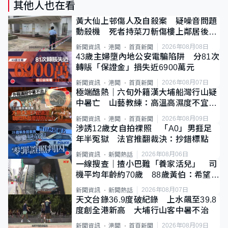
其他人也在看
黃大仙上邨傷人及自殺案 疑噪音問題
動殺機 死者持菜刀斬傷樓上鄰居後墮
斃
2026年08月08日
新聞資訊
港聞
首頁新聞
43歲主婦墮內地公安電騙陷阱 分81次
轉賬「保證金」損失近6900萬元
2026年08月07日
新聞資訊
港聞
首頁新聞
極端酷熱｜六旬外籍漢大埔船灣行山疑
中暑亡 山藝教練：高溫高濕度不宜遠
足
2026年08月09日
新聞資訊
港聞
首頁新聞
涉誘12歲女自拍祼照 「A0」男捱足
年半冤獄 法官推翻裁決：抄錯標點
2026年08月06日
新聞資訊
新聞熱話
一線搜查｜揸小巴難「養家活兒」 司
機平均年齡約70歲 88歲黃伯：希望一
直揸落去
2026年08月07日
新聞資訊
新聞熱話
天文台錄36.9度破紀錄 上水飆至39.8
度創全港新高 大埔行山客中暑不治
2026年08月09日
新聞資訊
港聞
首頁新聞