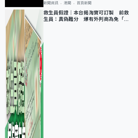
新聞資訊
港聞
首頁新聞
救生員假證｜本台揭淘寶可訂製 前救
生員：真偽難分 爆有外判商為免「封
池」沒做足檢查