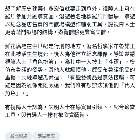
想了解歷史建築有多宏偉就要走到戶外，視障人士可在
羅馬參加共融導賞團，漫遊著名地標羅馬鬥獸場。導遊
以紀念品店售賣的鬥獸場模型作輔助工具，讓視障人士
更清楚鬥獸場的結構，遊覽體驗更豐富立體。
鮮花廣場在中世紀是行刑的地方，著名哲學家布魯諾正
在此被活生生燒死，後人為他建立紀念雕像。導遊邀請
視障人士「角色扮演」，為其中一人披上「斗篷」，模
仿布魯諾的姿勢，其他人就觸摸他，感受布魯諾承受的
重擔。共融導遊瓜爾迪：「有些藝術品是無法接觸，可
能是因為雕像距離太遠，我們唯有想辦法讓他們『代入
角色』。」
有視障人士認為，失明人士在導賞員引領下，配合適當
工具，與普通人一樣有權欣賞藝術。
新聞資訊
兩岸國際