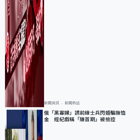
新聞資訊
新聞熱話
俄「黑寡婦」誘前線士兵閃婚騙撫恤
金 經紀戲稱「賺首期」被檢控