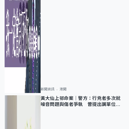
新聞資訊
港聞
黃大仙上邨命案｜警方：行兇者多次就
噪音問題與傷者爭執 曾提出調單位已
獲批