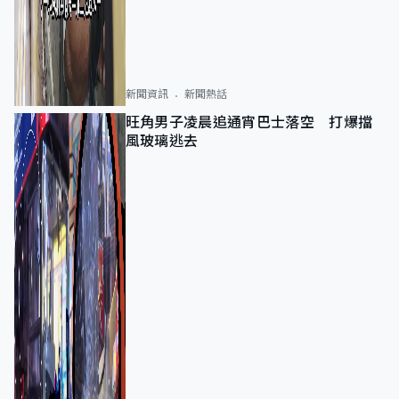
新聞資訊
新聞熱話
旺角男子凌晨追通宵巴士落空 打爆擋
風玻璃逃去