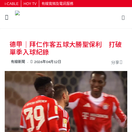
i-CABLE
HOY TV
有線寬頻及電訊服務
返回
德甲｜拜仁作客五球大勝聖保利 打破
按輸入鍵開始搜尋
單季入球紀錄
有線新聞
2026年04月12日
分享