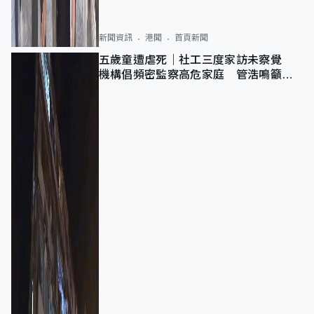
新聞資訊
港聞
首頁新聞
五歲童遭虐死｜社工三度家訪未察覺
機構倡頻密監察高危家庭 管浩鳴籲加
強跨部門協作