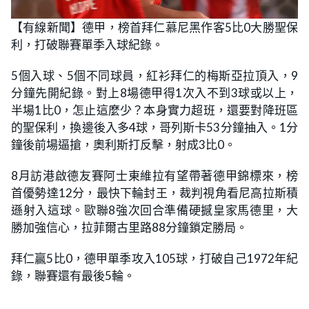
【有線新聞】德甲，榜首拜仁慕尼黑作客5比0大勝聖保
利，打破聯賽單季入球紀錄。
5個入球、5個不同球員，紅衫拜仁的梅斯亞拉頂入，9
分鐘先開紀錄。對上8場德甲得1次入不到3球或以上，
半場1比0，怎止這麼少？本身實力超班，還要對降班區
的聖保利，換邊後入多4球，哥列斯卡53分鐘抽入。1分
鐘後前場逼搶，奧利斯打反擊，射成3比0。
8月訪港啟德友賽阿士東維拉有望帶著德甲錦標來，榜
首優勢達12分，最快下輪封王，裁判視角看尼高拉斯積
遜射入這球。歐聯8強次回合準備硬撼皇家馬德里，大
勝加強信心，拉菲爾古里路88分鐘鎖定勝局。
拜仁贏5比0，德甲單季攻入105球，打破自己1972年紀
錄，聯賽還有最後5輪。