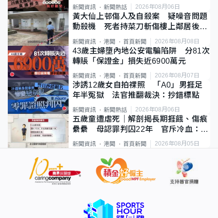
2026年08月06日
新聞資訊
新聞熱話
黃大仙上邨傷人及自殺案 疑噪音問題
動殺機 死者持菜刀斬傷樓上鄰居後墮
斃
2026年08月08日
新聞資訊
港聞
首頁新聞
43歲主婦墮內地公安電騙陷阱 分81次
轉賬「保證金」損失近6900萬元
2026年08月07日
新聞資訊
港聞
首頁新聞
涉誘12歲女自拍祼照 「A0」男捱足
年半冤獄 法官推翻裁決：抄錯標點
2026年08月06日
新聞資訊
新聞熱話
五歲童遭虐死｜解剖揭長期捱餓、傷痕
纍纍 母認罪判囚22年 官斥冷血：同
類案最惡劣
2026年08月05日
新聞資訊
港聞
首頁新聞