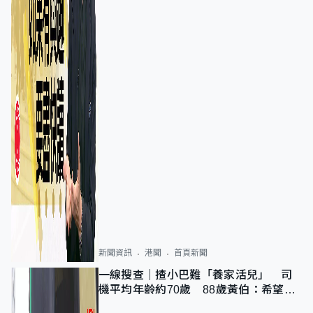
新聞資訊
港聞
首頁新聞
一線搜查｜揸小巴難「養家活兒」 司
機平均年齡約70歲 88歲黃伯：希望一
直揸落去