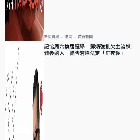
新聞資訊
港聞
首頁新聞
記協周六換屆選舉 鄧炳強批欠主流媒
體參選人 警告若違法定「釘死你」