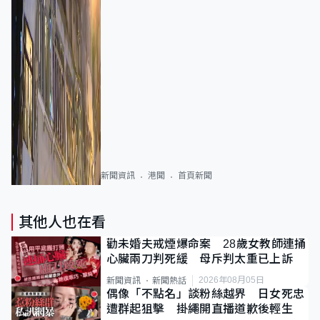
新聞資訊
港聞
首頁新聞
其他人也在看
勸未婚夫戒煙爆命案 28歲女教師連捅
心臟兩刀判死緩 母斥判太重已上訴
2026年08月05日
新聞資訊
新聞熱話
偶像「不點名」談粉絲越界 日女死忠
遭群起狙擊 掛繩開直播道歉後輕生