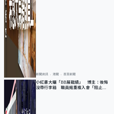
新聞資訊
港聞
首頁新聞
小紅書大曬「BB展戰績」 博主：後悔
沒帶行李箱 職員揭重複入會「阻止唔
到」