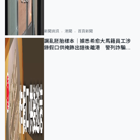
新聞資訊
港聞
首頁新聞
調亂胚胎樣本｜據悉希愈大馬籍員工涉
錄假口供掩飾出錯後離港 警列詐騙
正通緝在逃人士