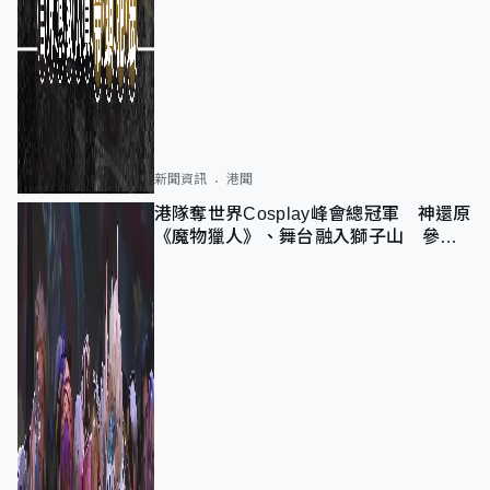
新聞資訊
港聞
港隊奪世界Cosplay峰會總冠軍 神還原
《魔物獵人》、舞台融入獅子山 參賽
者：讓大家認識香港