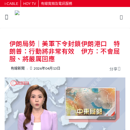
i-CABLE
HOY TV
有線寬頻及電訊服務
返回
伊朗局勢｜美軍下令封鎖伊朗港口 特
按輸入鍵開始搜尋
朗普：行動將非常有效 伊方：不會屈
服、將嚴厲回應
有線新聞
2026年04月13日
分享