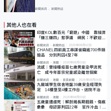
新聞資訊
新聞熱話
其他人也在看
印度KOL數百元「窮遊」中國 靠接濟
「嫌三嫌四」惹爭議 網民：不歡迎劣
質旅客
2026年08月02日
新聞資訊
新聞熱話
CHANEL四前員工串謀偷竊逾700件銷
毀品 分別判囚4至7年
2026年08月03日
新聞資訊
港聞
流感｜曾接種疫苗七歲男童染甲流死
亡 成今年首宗兒童感染離世個案
2026年08月04日
新聞資訊
港聞
首頁新聞
九龍城學生宿舍地盤39歲安全經理失
足 14樓墮至4樓工作台、送院不治
2026年08月03日
新聞資訊
港聞
五歲童遭虐死｜解剖揭長期捱餓、傷痕
纍纍 母認罪判囚22年 官斥冷血：同