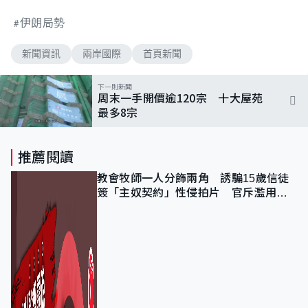
伊朗局勢
新聞資訊
兩岸國際
首頁新聞
下一則新聞
周末一手開價逾120宗 十大屋苑
最多8宗
推薦閱讀
教會牧師一人分飾兩角 誘騙15歲信徒
簽「主奴契約」性侵拍片 官斥濫用教
友信任、二審判囚9年