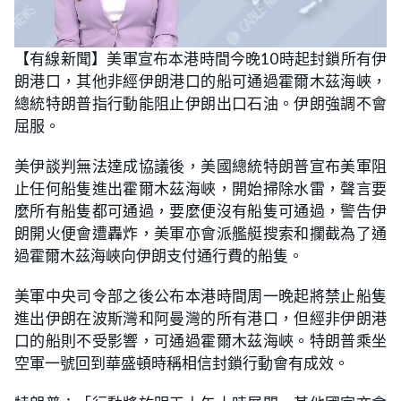
L
U
o
n
【有線新聞】美軍宣布本港時間今晚10時起封鎖所有伊
a
m
d
u
朗港口，其他非經伊朗港口的船可通過霍爾木茲海峽，
e
t
d
e
:
總統特朗普指行動能阻止伊朗出口石油。伊朗強調不會
2
0
屈服。
.
5
5
美伊談判無法達成協議後，美國總統特朗普宣布美軍阻
%
止任何船隻進出霍爾木茲海峽，開始掃除水雷，聲言要
麼所有船隻都可通過，要麼便沒有船隻可通過，警告伊
朗開火便會遭轟炸，美軍亦會派艦艇搜索和攔截為了通
過霍爾木茲海峽向伊朗支付通行費的船隻。
美軍中央司令部之後公布本港時間周一晚起將禁止船隻
進出伊朗在波斯灣和阿曼灣的所有港口，但經非伊朗港
口的船則不受影響，可通過霍爾木茲海峽。特朗普乘坐
空軍一號回到華盛頓時稱相信封鎖行動會有成效。