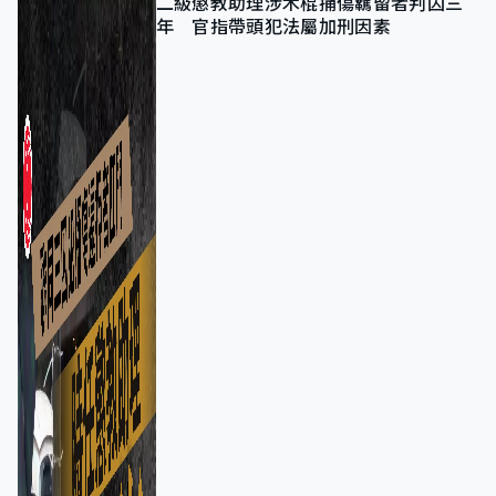
二級懲教助理涉木棍捅傷羈留者判囚三
年 官指帶頭犯法屬加刑因素