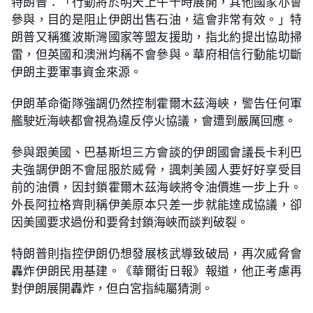
特朗普：「行動將於明天上午十時展開，其他國家亦會
參與，目的是阻止伊朗出售石油，這會非常有效。」特
朗普又稱獲波斯灣國家等盟友援助，指北約提出協助掃
雷，但英國和澳洲均稱不會參與。華府相信行動能切斷
伊朗主要軍事資金來源。
伊朗革命衛隊強調仍然控制霍爾木茲海峽，警告任何軍
艦駛近海峽都會視為違反停火協議，會遭到嚴厲回應。
參與跟美國、巴基斯坦三方會談的伊朗國會議長卡利巴
夫強調伊朗不會屈服於威脅，諷刺美國人要好好享受目
前的油價，因封鎖霍爾木茲海峽將令油價進一步上升。
外長阿拉格齊則稱伊美原本只差一步就能達成協議，卻
因美國要求過份和要脅封鎖海峽而談判破裂。
特朗普則指控伊朗仍想發展核武導致破局，再次威脅會
轟炸伊朗民用基建。《華爾街日報》報道，他正考慮再
對伊朗展開轟炸，但白宮指純屬猜測。