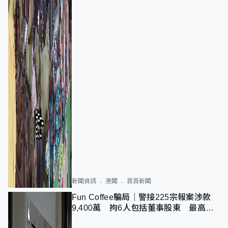
新聞資訊
港聞
首頁新聞
Fun Coffee騙局｜警接225宗報案涉款
9,400萬 拘6人包括董事股東 最高金
額一宗涉近千萬