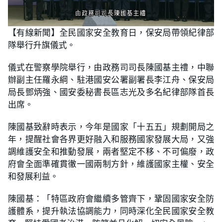
L
U
o
n
【有線新聞】全民國家安全教育日，保安局帶領紀律部
a
m
d
u
隊舉行升旗儀式。
e
t
d
e
:
3
儀式在警察學院舉行，由政務司司長陳國基主禮，中聯
6
.
辦副主任羅永綱、駐港國安公署副署長李江舟、保安局
9
9
局長鄧炳強、國安委秘書長區志光及多名紀律部隊首長
%
出席。
陳國基致辭時表示，今年是國家「十五五」規劃開局之
年，提醒社會各界更好融入和服務國家發展大局，又強
調維護安全和推動發展，兩者堅定不移、不可偏廢，政
府會全面準確貫徹一國兩制方針，維護國家主權、安全
和發展利益。
陳國基：「特區政府會繼續多管齊下，鞏固國家安全防
護體系，提升執法協調能力，同時深化全民國家安全教