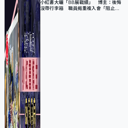
小紅書大曬「BB展戰績」 博主：後悔
沒帶行李箱 職員揭重複入會「阻止唔
到」