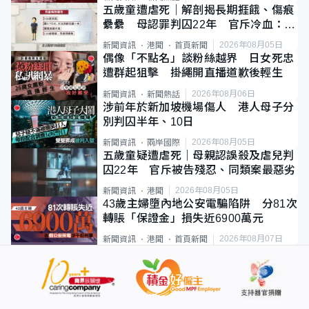
五歲童遭虐死｜解剖揭長期捱餓、傷痕
纍纍 母認罪判囚22年 官斥冷血：同
類案最惡劣
2026年08月05日
新聞資訊
港聞
首頁新聞
偶像「不點名」談粉絲越界 日女死忠
遭群起狙擊 掛繩開直播道歉後輕生
2026年08月06日
新聞資訊
新聞熱話
涉前年於新加坡機場傷人 港人母子分
別判囚半年、10日
2026年08月05日
新聞資訊
兩岸國際
五歲童疑遭虐死｜母親認誤殺及虐兒判
囚22年 官斥被告殘忍、同類案最惡劣
2026年08月05日
新聞資訊
港聞
43歲主婦墮內地公安電騙陷阱 分81次
轉賬「保證金」損失近6900萬元
2026年08月07日
新聞資訊
港聞
首頁新聞