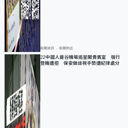
新聞資訊
新聞熱話
22中國人曼谷機場追星闖貴賓室 強行
登機遭拒 保安做歧視手勢遭紀律處分