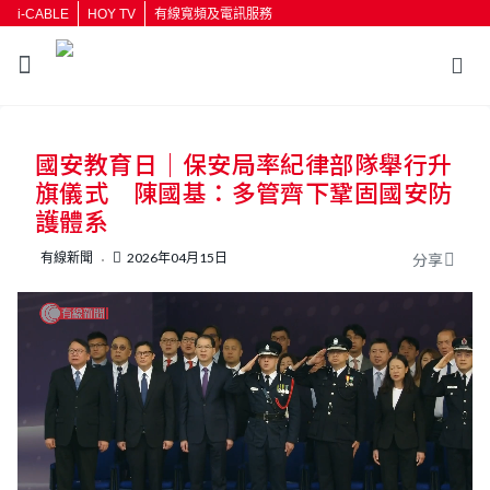
i-CABLE
HOY TV
有線寬頻及電訊服務
返回
國安教育日｜保安局率紀律部隊舉行升
按輸入鍵開始搜尋
旗儀式 陳國基：多管齊下鞏固國安防
護體系
有線新聞
2026年04月15日
分享