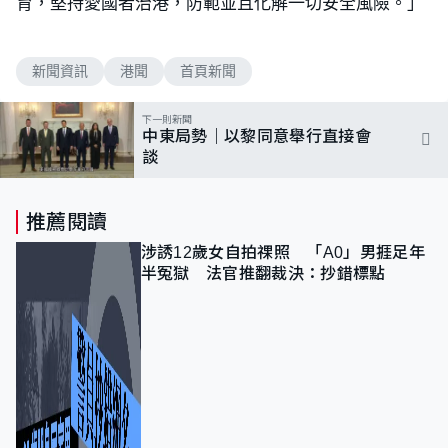
育，堅持愛國者治港，防範並且化解一切安全風險。」
新聞資訊
港聞
首頁新聞
下一則新聞
中東局勢｜以黎同意舉行直接會
談
推薦閱讀
涉誘12歲女自拍祼照 「A0」男捱足年
半冤獄 法官推翻裁決：抄錯標點