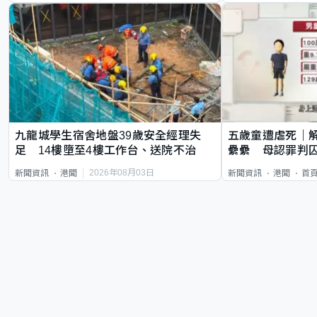
九龍城學生宿舍地盤39歲安全經理失
五歲童遭虐死｜
足 14樓墮至4樓工作台、送院不治
纍纍 母認罪判囚
類案最惡劣
2026年08月03日
新聞資訊
港聞
新聞資訊
港聞
首