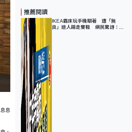
推薦閱讀
IKEA霸床玩手機瞓著 遭「無
良」途人踢走雙鞋 網民驚訝：冇
著襪咁盡！？
全息息
者會。