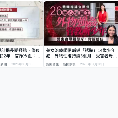
解剖揭長期捱餓、傷痕
美女治療師借輔導「誘騙」14歲少年
22年 官斥冷血：同
犯 外物性虐持續3個月 受害者母：
要保護其他人
2026年08月05日
2026年07月30日
頁新聞
新聞資訊
新聞熱話