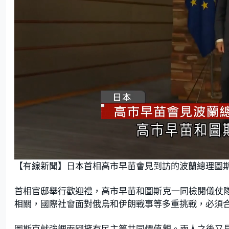
L
U
o
n
【有線新聞】日本首相高市早苗會見到訪的波蘭總理圖
a
m
d
u
e
t
d
e
:
首相官邸舉行歡迎禮，高市早苗和圖斯克一同檢閱儀仗
4
7
.
相關，國際社會面對俄烏和伊朗戰事等多重挑戰，必須
0
6
%
圖斯克就強調兩國擁有民主等共同價值觀。兩人之後又