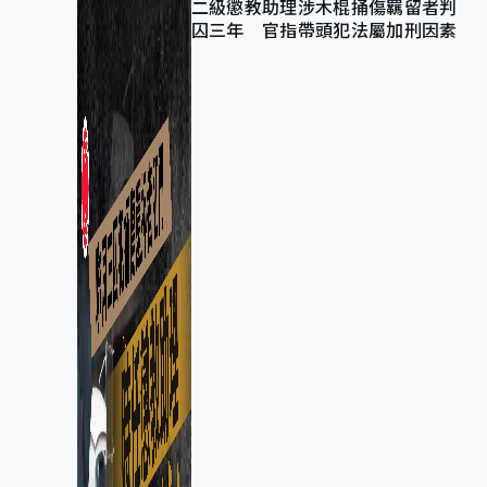
二級懲教助理涉木棍捅傷羈留者判
囚三年 官指帶頭犯法屬加刑因素