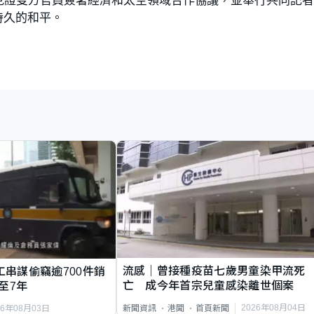
持久的和平。
流感｜曾接種疫苗七歲男童染甲流死
工串謀偷竊逾700件銷
亡 成今年首宗兒童感染離世個案
至7年
2026年08月04日
新聞資訊
港聞
首頁新聞
26年08月03日