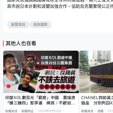
高市說日本計劃和波蘭加強合作，協助烏克蘭實現公正
新聞資訊
兩岸國際
其他人也在看
印度KOL數百元「窮遊」中國 靠接濟
CHANEL四前員
「嫌三嫌四」惹爭議 網民：不歡迎劣
毀品 分別判囚4
質旅客
2026年08月02日
20
新聞資訊
新聞熱話
新聞資訊
港聞