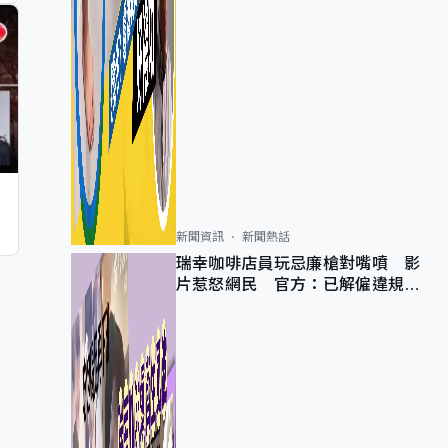
新聞資訊
新聞熱話
瑞幸咖啡店員玩忌廉槍對嘴噴 影
片惹怒網民 官方：已解僱違規員
工