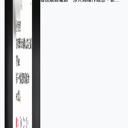
發送取錄電郵 涉人為操作疏忽、影響
11,139人