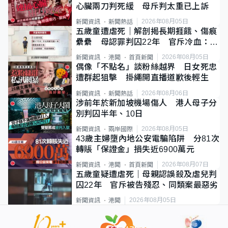
心臟兩刀判死緩 母斥判太重已上訴
2026年08月05日
新聞資訊
新聞熱話
五歲童遭虐死｜解剖揭長期捱餓、傷痕
纍纍 母認罪判囚22年 官斥冷血：同
類案最惡劣
2026年08月05日
新聞資訊
港聞
首頁新聞
偶像「不點名」談粉絲越界 日女死忠
遭群起狙擊 掛繩開直播道歉後輕生
2026年08月06日
新聞資訊
新聞熱話
涉前年於新加坡機場傷人 港人母子分
別判囚半年、10日
2026年08月05日
新聞資訊
兩岸國際
43歲主婦墮內地公安電騙陷阱 分81次
轉賬「保證金」損失近6900萬元
2026年08月07日
新聞資訊
港聞
首頁新聞
五歲童疑遭虐死｜母親認誤殺及虐兒判
囚22年 官斥被告殘忍、同類案最惡劣
2026年08月05日
新聞資訊
港聞