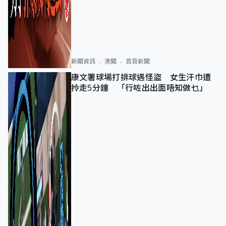
新聞資訊
港聞
首頁新聞
康文署球場打排球遇怪盜 女生汗巾遭
拎走5分鐘 「行咗出出面唔知做乜」