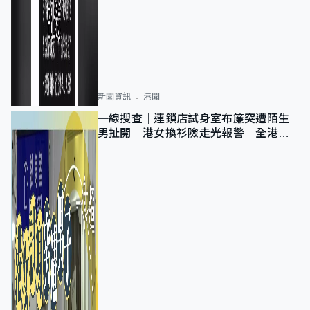
新聞資訊
港聞
一線搜查｜連鎖店試身室布簾突遭陌生
男扯開 港女換衫險走光報警 全港分
店急換實體門