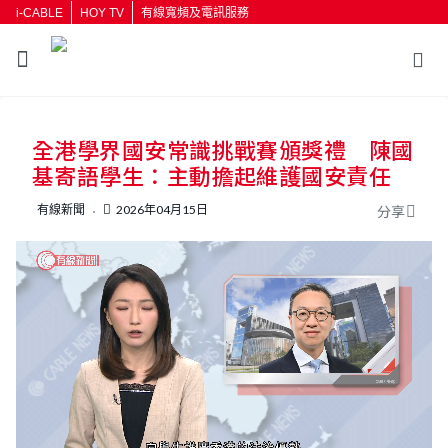
i-CABLE
HOY TV
有線寬頻及電訊服務
返回
全港學界國安常識挑戰賽頒獎禮 陳國
按輸入鍵開始搜尋
基寄語學生：主動擔起維護國安責任
有線新聞
2026年04月15日
分享