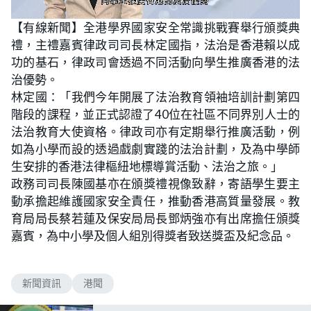
L
U
o
n
【有線新聞】全港學界國家安全常識挑戰賽舉行頒獎典
a
m
d
u
禮，主禮嘉賓律政司司長林定國指，法治是香港賴以成
e
t
d
e
:
功的基石，律政司會透過不同活動向學生推廣香港的法
4
1
治優勢。
.
1
林定國：「我們今年開展了法治教育領袖培訓計劃第四
0
%
階段的課程，並正式認證了40位在社區不同界別人士的
法治教育大使資格。律政司亦有定期舉行推廣活動，例
如為小學而設的透過戲劇實踐的法治計劃，及為中學師
生安排的香港法律樞紐地標導賞活動、法治之旅。」
政務司司長陳國基亦在頒獎禮視像致辭，寄語學生要主
動承擔起維護國家安全責任，推動香港高質量發展。教
育局局長蔡若蓮及保安局局長鄧炳強亦有出席擔任頒獎
嘉賓，為中小學及個人組別得獎者致送獎盃及紀念品。
新聞資訊
港聞