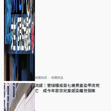
新聞資訊
新聞熱話
流感｜曾接種疫苗七歲男童染甲流死
亡 成今年首宗兒童感染離世個案