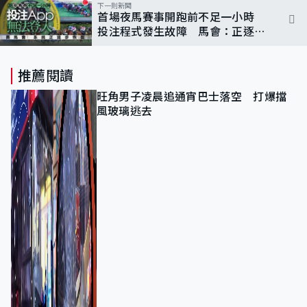
下一則新聞
首場夜馬賽事開跑前不足一小時
投注程式發生故障 馬會：正逐步
復常
推薦閱讀
旺角男子凌晨追通宵巴士落空 打爆擋
風玻璃逃去