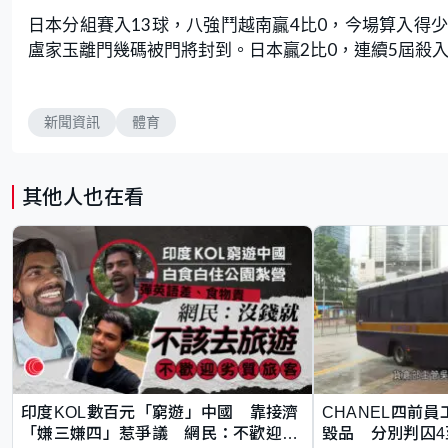
日本分組賽入13球，八強鬥越南贏4比0，今場算入得
盧家玉離門幾碼被門將封到。日本贏2比0，連續5屆殺
新聞資訊
體育
其他人也在看
印度KOL數百元「窮遊」中國 靠接濟
CHANEL四前員
「嫌三嫌四」惹爭議 網民：不歡迎劣
毀品 分別判囚4