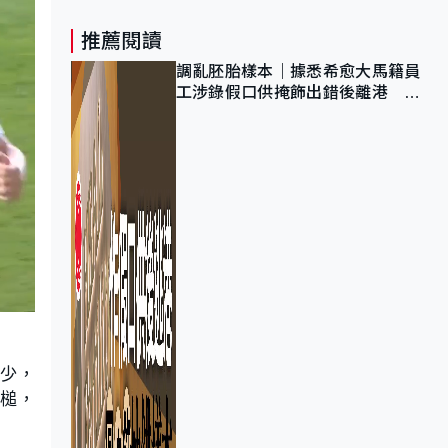
推薦閱讀
調亂胚胎樣本｜據悉希愈大馬籍員
工涉錄假口供掩飾出錯後離港 警
列詐騙 正通緝在逃人士
少少，
手槌，