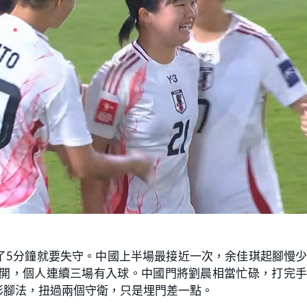
了5分鐘就要失守。中國上半場最接近一次，余佳琪起腳慢
拉開，個人連續三場有入球。中國門將劉晨相當忙碌，打完
彩腳法，扭過兩個守衛，只是埋門差一點。