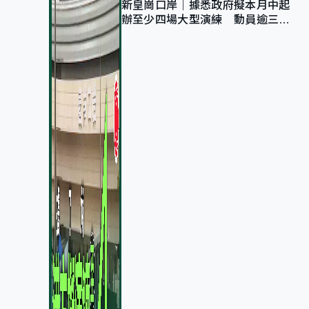
新皇崗口岸｜據悉政府擬本月中起
辦至少四場大型演練 動員逾三萬
公務員人次測試