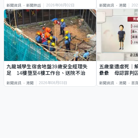
質旅客
2026年08月02日
20
新聞資訊
新聞熱話
新聞資訊
港聞
九龍城學生宿舍地盤39歲安全經理失
五歲童遭虐死｜
足 14樓墮至4樓工作台、送院不治
纍纍 母認罪判囚
類案最惡劣
2026年08月03日
新聞資訊
港聞
新聞資訊
港聞
首