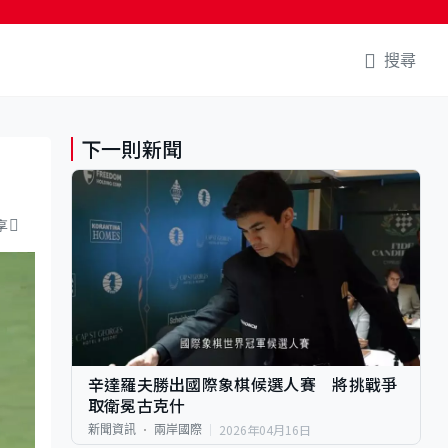
搜尋
下一則新聞
享
辛達羅夫勝出國際象棋候選人賽 將挑戰爭
取衛冕古克什
2026年04月16日
新聞資訊
兩岸國際