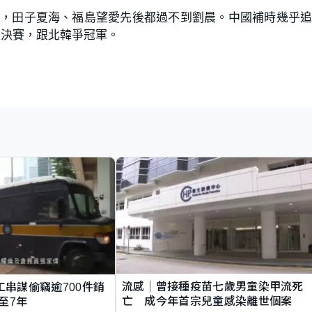
少，田子夏海、福島望愛先後都過不到劉晨。中國補時幾乎
入決賽，跟北韓爭冠軍。
流感｜曾接種疫苗七歲男童染甲流死
工串謀偷竊逾700件銷
亡 成今年首宗兒童感染離世個案
至7年