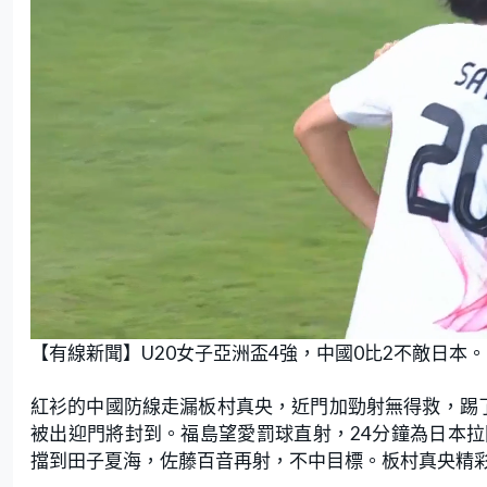
L
U
o
n
【有線新聞】U20女子亞洲盃4強，中國0比2不敵日本。
a
m
d
u
e
t
d
e
:
紅衫的中國防線走漏板村真央，近門加勁射無得救，踢
3
1
.
被出迎門將封到。福島望愛罰球直射，24分鐘為日本
5
8
擋到田子夏海，佐藤百音再射，不中目標。板村真央精
%