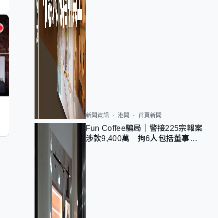
新聞資訊
港聞
首頁新聞
Fun Coffee騙局｜警接225宗報案
涉款9,400萬 拘6人包括董事股
東 最高金額一宗涉近千萬