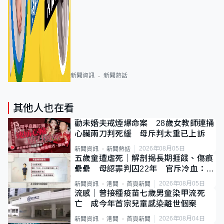
新聞資訊
新聞熱話
其他人也在看
勸未婚夫戒煙爆命案 28歲女教師連捅
心臟兩刀判死緩 母斥判太重已上訴
2026年08月05日
新聞資訊
新聞熱話
五歲童遭虐死｜解剖揭長期捱餓、傷痕
纍纍 母認罪判囚22年 官斥冷血：同
類案最惡劣
2026年08月05日
新聞資訊
港聞
首頁新聞
流感｜曾接種疫苗七歲男童染甲流死
亡 成今年首宗兒童感染離世個案
2026年08月04日
新聞資訊
港聞
首頁新聞