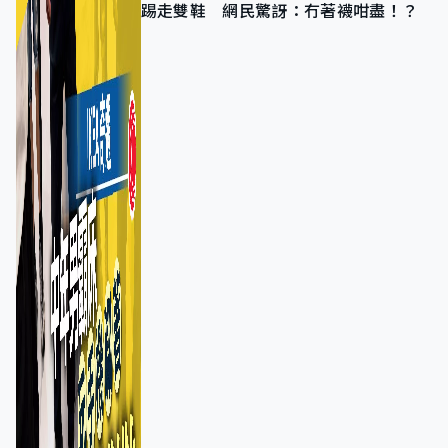
踢走雙鞋 網民驚訝：冇著襪咁盡！？