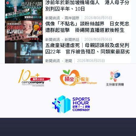
涉前年於新加坡機場傷人 港人母子分
別判囚半年、10日
2026年08月05日
新聞資訊
兩岸國際
偶像「不點名」談粉絲越界 日女死忠
遭群起狙擊 掛繩開直播道歉後輕生
2026年08月06日
新聞資訊
新聞熱話
五歲童疑遭虐死｜母親認誤殺及虐兒判
囚22年 官斥被告殘忍、同類案最惡劣
2026年08月05日
新聞資訊
港聞