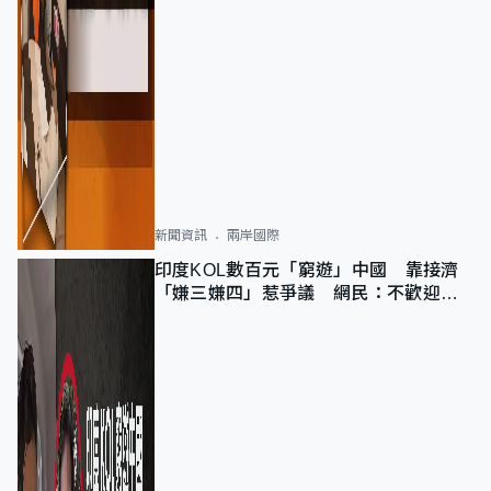
新聞資訊
兩岸國際
印度KOL數百元「窮遊」中國 靠接濟
「嫌三嫌四」惹爭議 網民：不歡迎劣
質旅客