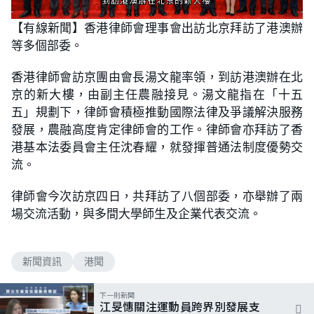
L
U
o
n
【有線新聞】香港律師會理事會出訪北京拜訪了港澳辦
a
m
d
u
等多個部委。
e
t
d
e
:
1
香港律師會訪京團由會長湯文龍率領，到訪港澳辦在北
0
0
京的新大樓，由副主任農融接見。湯文龍指在「十五
.
0
五」規劃下，律師會積極推動國際法律及爭議解決服務
0
%
發展，農融高度肯定律師會的工作。律師會亦拜訪了香
港基本法委員會主任沈春耀，就發揮普通法制度優勢交
流。
律師會今次訪京四日，共拜訪了八個部委，亦舉辦了兩
場交流活動，與多間大學師生及企業代表交流。
新聞資訊
港聞
下一則新聞
江旻憓關注運動員跨界別發展支