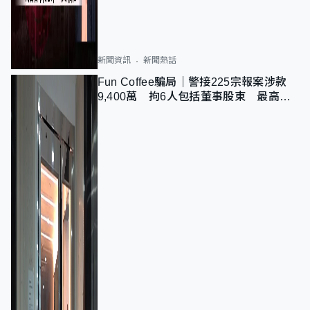
新聞資訊
新聞熱話
Fun Coffee騙局｜警接225宗報案涉款
9,400萬 拘6人包括董事股東 最高金
額一宗涉近千萬