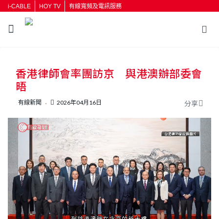
i-CABLE
HOY TV
有線寬頻及電訊服務
返回
香港律師會率團訪京 與港澳辦部委會
按輸入鍵開始搜尋
晤
有線新聞
2026年04月16日
分享