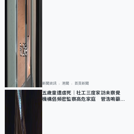
新聞資訊
港聞
首頁新聞
五歲童遭虐死｜社工三度家訪未察覺
機構倡頻密監察高危家庭 管浩鳴籲加
強跨部門協作