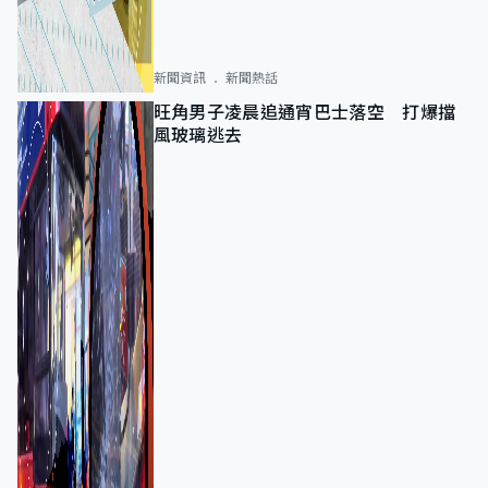
新聞資訊
新聞熱話
旺角男子凌晨追通宵巴士落空 打爆擋
風玻璃逃去