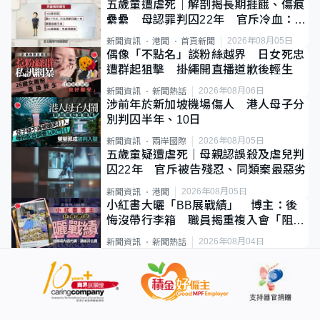
五歲童遭虐死｜解剖揭長期捱餓、傷痕
纍纍 母認罪判囚22年 官斥冷血：同
類案最惡劣
2026年08月05日
新聞資訊
港聞
首頁新聞
偶像「不點名」談粉絲越界 日女死忠
遭群起狙擊 掛繩開直播道歉後輕生
2026年08月06日
新聞資訊
新聞熱話
涉前年於新加坡機場傷人 港人母子分
別判囚半年、10日
2026年08月05日
新聞資訊
兩岸國際
五歲童疑遭虐死｜母親認誤殺及虐兒判
囚22年 官斥被告殘忍、同類案最惡劣
2026年08月05日
新聞資訊
港聞
小紅書大曬「BB展戰績」 博主：後
悔沒帶行李箱 職員揭重複入會「阻止
唔到」
2026年08月04日
新聞資訊
新聞熱話