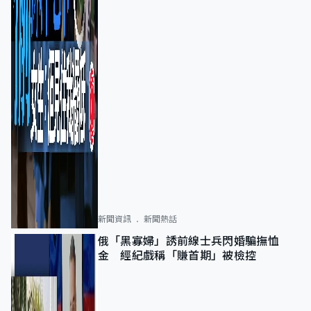
新聞資訊
新聞熱話
俄「黑寡婦」誘前線士兵閃婚騙撫恤
金 經紀戲稱「賺首期」被檢控