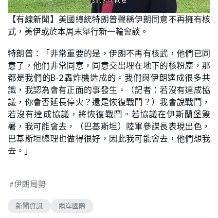
L
U
o
n
【有線新聞】美國總統特朗普聲稱伊朗同意不再擁有核
a
m
d
u
武，美伊或於本周末舉行新一輪會談。
e
t
d
e
:
6
特朗普：「非常重要的是，伊朗不再有核武，他們已同
2
.
意了，他們非常同意，同意交出埋在地下的核粉塵，那
5
0
都是我們的B-2轟炸機造成的。我們與伊朗達成很多共
%
識，我認為會有正面的事發生。（記者：若沒有達成協
議，你會否延長停火？還是恢復戰鬥？）我會說戰鬥，
若沒有達成協議，將恢復戰鬥。若協議在伊斯蘭堡簽
署，我可能會去，（巴基斯坦）陸軍參謀長表現出色，
巴基斯坦總理也做得很好，因此我可能會去，他們想我
去。」
伊朗局勢
新聞資訊
兩岸國際