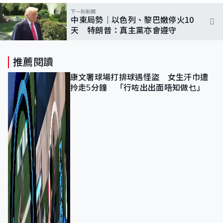
下一則新聞
中東局勢｜以色列、黎巴嫩停火10
天 特朗普：真主黨亦會遵守
推薦閱讀
康文署球場打排球遇怪盜 女生汗巾遭
拎走5分鐘 「行咗出出面唔知做乜」