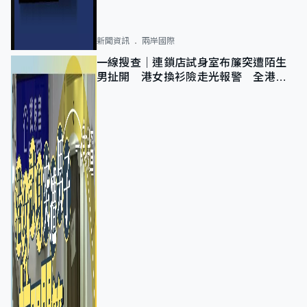
新聞資訊
兩岸國際
一線搜查｜連鎖店試身室布簾突遭陌生
男扯開 港女換衫險走光報警 全港分
店急換實體門