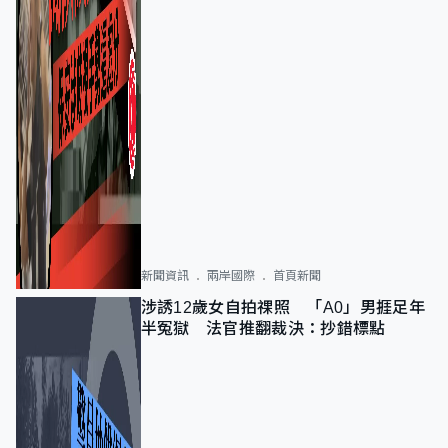
新聞資訊
兩岸國際
首頁新聞
涉誘12歲女自拍祼照 「A0」男捱足年
半冤獄 法官推翻裁決：抄錯標點