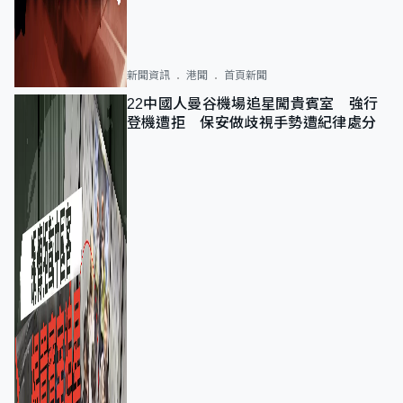
新聞資訊
港聞
首頁新聞
22中國人曼谷機場追星闖貴賓室 強行
登機遭拒 保安做歧視手勢遭紀律處分