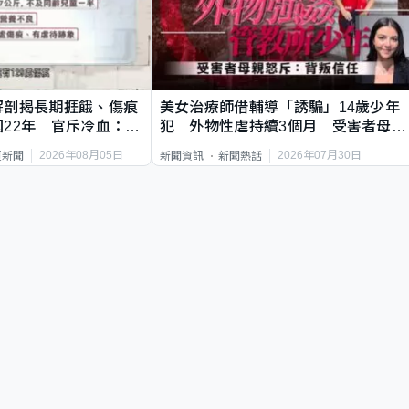
解剖揭長期捱餓、傷痕
美女治療師借輔導「誘騙」14歲少年
22年 官斥冷血：同
犯 外物性虐持續3個月 受害者母：
要保護其他人
2026年08月05日
2026年07月30日
頁新聞
新聞資訊
新聞熱話