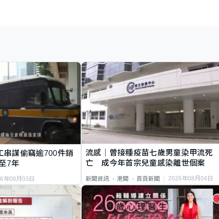
流感｜曾接種疫苗七歲男童染甲流死
工串謀偷竊逾700件銷
亡 成今年首宗兒童感染離世個案
至7年
2026年08月04日
新聞資訊
港聞
首頁新聞
26年08月03日