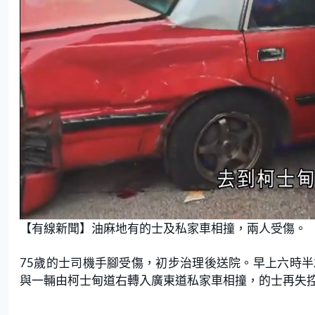
L
U
o
n
【有線新聞】油麻地有的士及私家車相撞，兩人受傷。
a
m
d
u
e
t
d
e
:
75歲的士司機手腳受傷，初步治理後送院。早上六時
7
7
.
與一輛由柯士甸道右轉入廣東道私家車相撞，的士再失
4
2
%