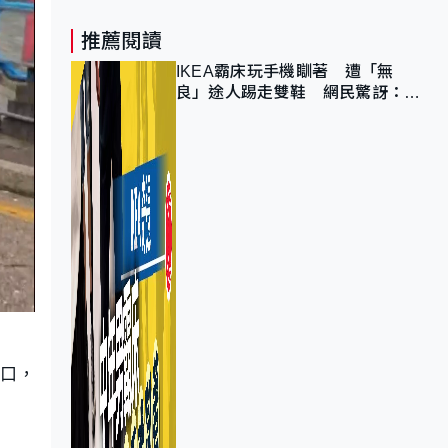
推薦閱讀
IKEA霸床玩手機瞓著 遭「無
良」途人踢走雙鞋 網民驚訝：冇
著襪咁盡！？
路口，