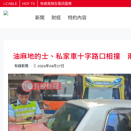
i-CABLE
HOY TV
有線寬頻及電訊服務
新聞
財經
特約內容
返回
油麻地的士、私家車十字路口相撞 
有線新聞
2026年04月17日