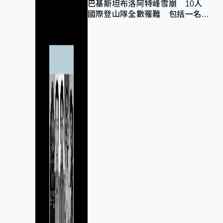
巴基斯坦布洛阿特峰雪崩 10人
國際登山隊全數罹難 包括一名中
國公民