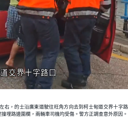
半左右，的士沿廣東道駛往旺角方向去到柯士甸道交界十字
控撞埋路邊圍欄，兩輛車司機均受傷。警方正調查意外原因。