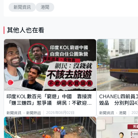
新聞資訊
港聞
其他人也在看
印度KOL數百元「窮遊」中國 靠接濟
CHANEL四前員
「嫌三嫌四」惹爭議 網民：不歡迎劣
毀品 分別判囚4
質旅客
2026年08月02日
20
新聞資訊
新聞熱話
新聞資訊
港聞