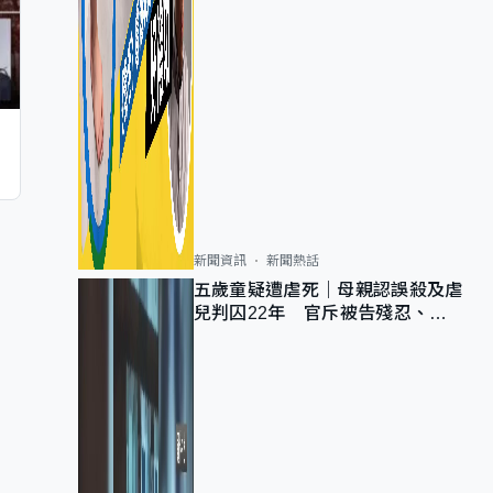
新聞資訊
新聞熱話
五歲童疑遭虐死｜母親認誤殺及虐
兒判囚22年 官斥被告殘忍、同
類案最惡劣