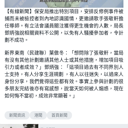
L
U
o
n
【有線新聞】保安局推出特別項目，安排反修例事件被
a
m
d
u
捕而未被檢控者到內地認識國情，更邀請歌手張敬軒擔
e
t
d
e
:
任導師。有立法會議員關注獲得更生機會的人數，局長
6
8
鄧炳強說相關資料不公開，以免有人騷擾參加者，令計
.
8
劃不成功。
5
%
新界東南（民建聯）葉傲冬：「想問除了張敬軒，當局
有沒有其他計劃邀請其他人士或其他措施，增加項目吸
引力或者成效？」鄧炳強：「這項目過去有不同界別人
士支持，有人分享生涯規劃 ，有人以往迷失，以過來人
身份分享，我們覺得這些都有效。事實上參與計劃的很
多朋友完結後亦有寫感想，說當天如何被人煽惑，現在
如何悔不當初，成效非常顯著。」
新聞資訊
港聞
首頁新聞