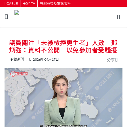
i-CABLE
HOY TV
有線寬頻及電訊服務
返回
議員關注「未被檢控更生者」人數 鄧
按輸入鍵開始搜尋
炳強：資料不公開 以免參加者受騷擾
有線新聞
2026年04月17日
分享