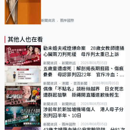
新聞資訊
兩岸國際
其他人也在看
勸未婚夫戒煙爆命案 28歲女教師連捅
心臟兩刀判死緩 母斥判太重已上訴
2026年08月05日
新聞資訊
新聞熱話
五歲童遭虐死｜解剖揭長期捱餓、傷痕
纍纍 母認罪判囚22年 官斥冷血：同
類案最惡劣
2026年08月05日
新聞資訊
港聞
首頁新聞
偶像「不點名」談粉絲越界 日女死忠
遭群起狙擊 掛繩開直播道歉後輕生
2026年08月06日
新聞資訊
新聞熱話
涉前年於新加坡機場傷人 港人母子分
別判囚半年、10日
2026年08月05日
新聞資訊
兩岸國際
43歲主婦墮內地公安電騙陷阱 分81次