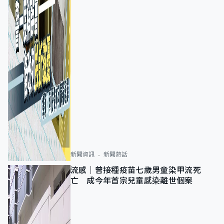
新聞資訊
新聞熱話
流感｜曾接種疫苗七歲男童染甲流死
亡 成今年首宗兒童感染離世個案