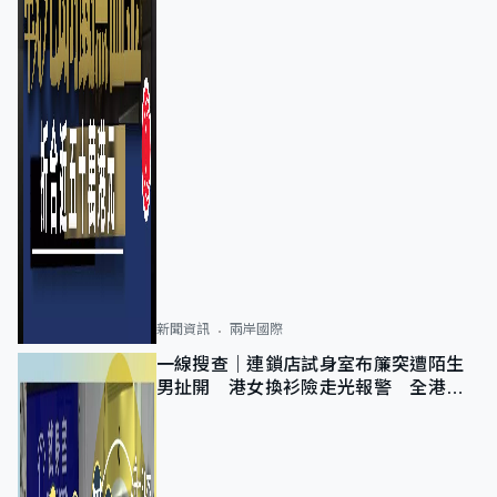
新聞資訊
兩岸國際
一線搜查｜連鎖店試身室布簾突遭陌生
男扯開 港女換衫險走光報警 全港分
店急換實體門