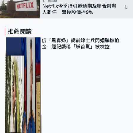
下一則新聞
Netflix今季指引遜預期及聯合創辦
人離任 盤後股價挫9%
推薦閱讀
俄「黑寡婦」誘前線士兵閃婚騙撫恤
金 經紀戲稱「賺首期」被檢控