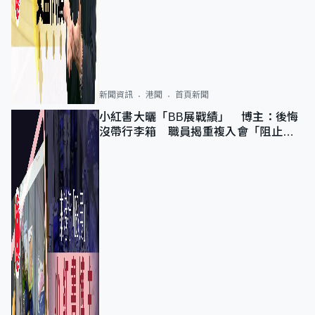
新聞資訊
港聞
首頁新聞
小紅書大曬「BB展戰績」 博主：後悔
沒帶行李箱 職員揭重複入會「阻止唔
到」