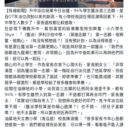
L
U
o
n
【有線新聞】升中派位結果今日出爐，94%學生獲派首三志願，是
a
m
d
u
自07年派位改制以來的新高。有小學校長說在移民潮等因素下，升
e
t
d
e
中學生人數少了，家長選校都比較進取。
:
3
在疫情下備戰升中，看到滿意的結果難免特別興奮，小六學生
4
Skye：「（獲派）伊利沙伯中學。（第幾志願？） 第一志願，很興
.
6
奮、很開心。（有沒有預想過？）沒有預計到，以為派得很差。」
8
%
有甚麼比獲派第一志願更開心？就是與好朋友一起獲派。「我們全
部都是九龍華仁書院，非常開心，因為升中後如果可以再與他們同
班，就可以再一起玩。」
開心的不止學生，作為家長亦放下心頭大石，家長劉女士：「非常
滿意，因為獲派第一志願。第一階段自行派位選了他區學校，但疫
情關係兩間學校都取消了面試，即使準備了，也只能靠成績，其實
競爭一樣激烈，都是學校給了很多機會和準備。」
這間在油麻地的小學，派到首三志願的比例同全港差不多，都有
94%。有學生雖然入到第一志願，不過都打算再去叩門，家長鍾
太：「其實自行階段考入了，但想再向更好的叩門，見今年派位結
果不錯。（獲派學校算是你稱心選擇？）也不錯。（但兒子喜歡
嗎？）他不太喜歡，所以要去附近再叩門。」
油蔴地天主教小學（海泓道）校長陳淑儀：「很多家長今年心態都
想進取一些，我們都這樣告訴家長：可以博一博，看看能不能入讀