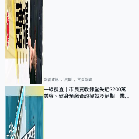
新聞資訊
港聞
首頁新聞
一線搜查｜市民買教練堂失近$200萬
美容、健身預繳合約擬設冷靜期 業界
憂退款計法對商戶不公