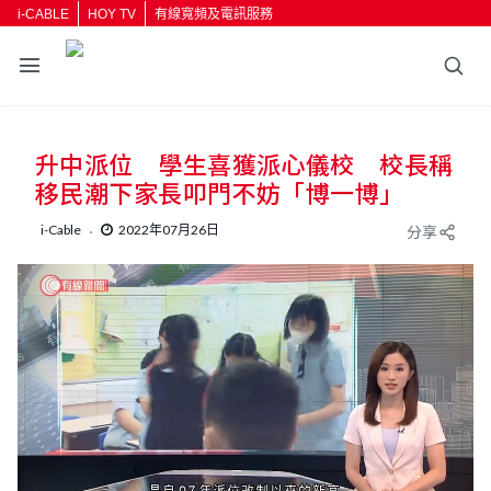
i-CABLE
HOY TV
有線寬頻及電訊服務
升中派位 學生喜獲派心儀校 校長稱
移民潮下家長叩門不妨「博一博」
i-Cable
2022年07月26日
分享