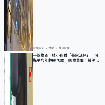
新聞資訊
港聞
首頁新聞
一線搜查｜揸小巴難「養家活兒」 司
機平均年齡約70歲 88歲黃伯：希望一
直揸落去