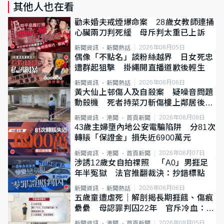
其他人也在看
勸未婚夫戒煙爆命案 28歲女教師連捅
心臟兩刀判死緩 母斥判太重已上訴
2026年08月05日
新聞資訊
新聞熱話
偶像「不點名」談粉絲越界 日女死忠
遭群起狙擊 掛繩開直播道歉後輕生
2026年08月06日
新聞資訊
新聞熱話
黃大仙上邨傷人及自殺案 疑噪音問題
動殺機 死者持菜刀斬傷樓上鄰居後墮
斃
2026年08月08日
新聞資訊
港聞
首頁新聞
43歲主婦墮內地公安電騙陷阱 分81次
轉賬「保證金」損失近6900萬元
2026年08月07日
新聞資訊
港聞
首頁新聞
涉誘12歲女自拍祼照 「A0」男捱足
年半冤獄 法官推翻裁決：抄錯標點
2026年08月06日
新聞資訊
新聞熱話
五歲童遭虐死｜解剖揭長期捱餓、傷痕
纍纍 母認罪判囚22年 官斥冷血：同
類案最惡劣
2026年08月05日
新聞資訊
港聞
首頁新聞