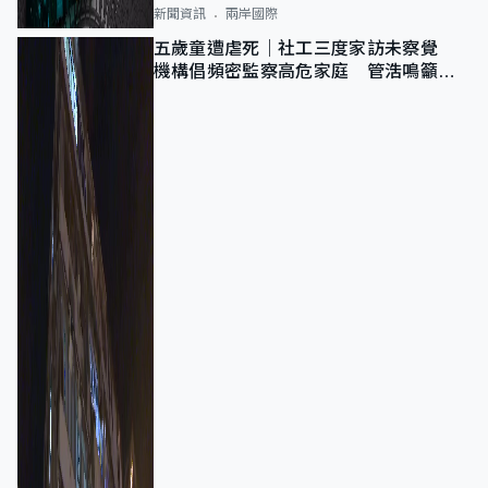
新聞資訊
兩岸國際
五歲童遭虐死｜社工三度家訪未察覺
機構倡頻密監察高危家庭 管浩鳴籲加
強跨部門協作