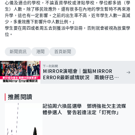
心儀及適合的學校，不論直資學校或津貼學校，學位都多過（學
生）人數。除了移民效應外，還有很多在內地的學生暫時不再來港
升學，這也有一定影響。之前的出生率不高，近年學生人數一直減
少，多重效應下影響升中人數比例。」
學生要在周四或者周五去到獲派中學註冊，否則就會被視為放棄學
位。
新聞資訊
港聞
首頁新聞
下一則新聞
MIRROR演唱會｜盤點MIRROR
ERROR最新感情狀況 兩鏡仔已回
復單身？
推薦閱讀
記協周六換屆選舉 鄧炳強批欠主流媒
體參選人 警告若違法定「釘死你」