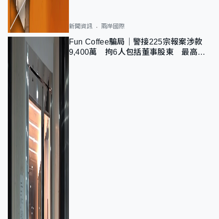
新聞資訊
兩岸國際
Fun Coffee騙局｜警接225宗報案涉款
9,400萬 拘6人包括董事股東 最高金
額一宗涉近千萬