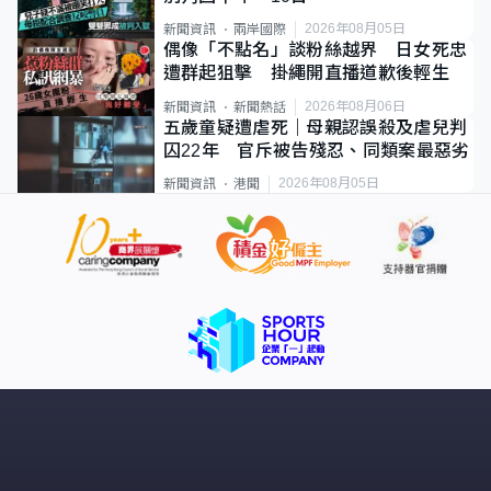
2026年08月05日
新聞資訊
兩岸國際
偶像「不點名」談粉絲越界 日女死忠
遭群起狙擊 掛繩開直播道歉後輕生
2026年08月06日
新聞資訊
新聞熱話
五歲童疑遭虐死｜母親認誤殺及虐兒判
囚22年 官斥被告殘忍、同類案最惡劣
2026年08月05日
新聞資訊
港聞