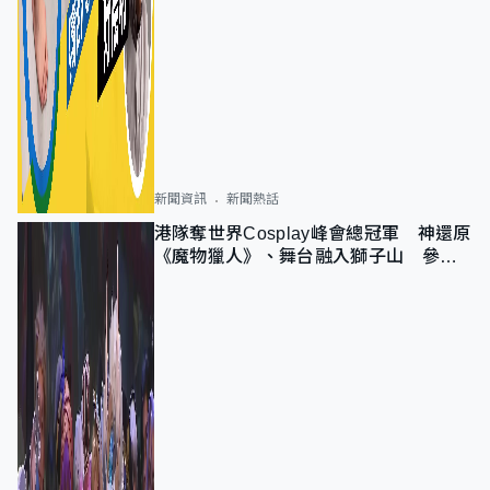
新聞資訊
新聞熱話
港隊奪世界Cosplay峰會總冠軍 神還原
《魔物獵人》、舞台融入獅子山 參賽
者：讓大家認識香港