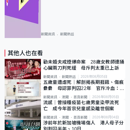
新聞資訊
新聞熱話
其他人也在看
勸未婚夫戒煙爆命案 28歲女教師連捅
心臟兩刀判死緩 母斥判太重已上訴
2026年08月05日
新聞資訊
新聞熱話
五歲童遭虐死｜解剖揭長期捱餓、傷痕
纍纍 母認罪判囚22年 官斥冷血：同
類案最惡劣
2026年08月05日
新聞資訊
港聞
首頁新聞
流感｜曾接種疫苗七歲男童染甲流死
亡 成今年首宗兒童感染離世個案
2026年08月04日
新聞資訊
港聞
首頁新聞
涉前年於新加坡機場傷人 港人母子分
別判囚半年、10日