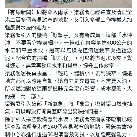
L
U
o
n
【有線新聞】即將踏入雨季，渠務署已經巡查及清理全
a
m
d
u
港二百多個容易淤塞的地點，又引入多部工作機械人加
e
t
d
e
:
強應對水浸的能力。
2
4
渠務署引入的機械「好幫手」又有新成員，這部「水沖
.
3
沖」不要看它機身細小，一輛就有齊容量達400公升的
2
%
水缸和高壓水泵，還可以無線操控清理狹窄渠道裡淤
泥。配合它的拍檔「抓抓仔」，可以將淤泥垃圾夾上貨
斗運走，無需再動用水車和貨車，提升工作效率。
渠務署署長莫永昌：「輕巧、體積小，去到狹窄、偏遠
地方都可以應用自如，還有它是充電式，不需要入油，
所以燃油對於這兩部機器完全沒有影響，成本都低，大
約幾十萬一部。」
渠務署引入這部「新氣象」將「象鼻」密封渠口然後抽
氣，可以解決打開渠蓋時發出異味的問題。
除了引入這些設備應對水浸，渠務署在雨季來臨前已經
巡查及清理全港約240個容易淤塞的地點。緊急事故控
制中心亦進行超過50場演習及測試，以加強應變能力，