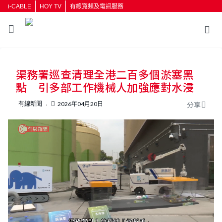
i-CABLE
HOY TV
有線寬頻及電訊服務
返回
渠務署巡查清理全港二百多個淤塞黑
按輸入鍵開始搜尋
點 引多部工作機械人加強應對水浸
有線新聞
2026年04月20日
分享