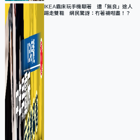
IKEA霸床玩手機瞓著 遭「無良」途人
踢走雙鞋 網民驚訝：冇著襪咁盡！？