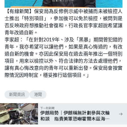
L
U
o
n
【有線新聞】保安局為反修例示威中被捕而未被檢控人
a
m
d
u
士推出「特別項目」，參加後可以免於檢控，被問到是
e
t
d
e
:
否反映政府想推動社會復和，行政長官李家超說希望讓
5
2
青年改過自新。
.
6
李家超：「在針對2019年、涉及「黑暴」期間曾犯錯的
3
%
青年，我亦希望可以讓他們，如果是真心悔過的，有改
過自新的機會。亦因此保安局在過去兩年推出一個特別
項目，用來以檢控以外、符合法律的方法去處理他們，
讓有真心悔改意向的青年可以重新出發。保安局會按實
際情況因時制宜，穩妥推行這個項目。」
新聞資訊
港聞
下一則新聞
伊朗局勢｜伊朗稱無計劃參與次輪
和談 指責美軍恐嚇霍爾木茲海峽
商船妨礙外交