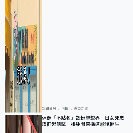
新聞資訊
港聞
首頁新聞
偶像「不點名」談粉絲越界 日女死忠
遭群起狙擊 掛繩開直播道歉後輕生