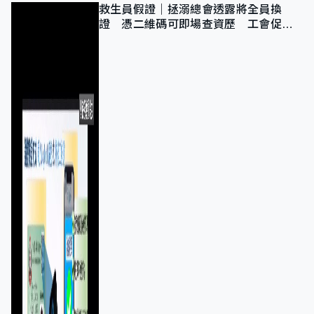
救生員假證｜拯溺總會透露將全員換
證 憑二維碼可即場查資歷 工會促加
強巡查