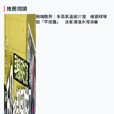
推薦閱讀
極端酷熱｜多區氣溫逾37度 維園球場
如「平底鑊」 泳客湧淺水灣消暑