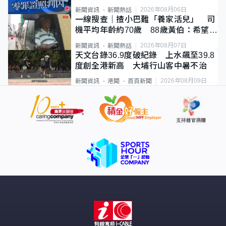
2026年08月06日
新聞資訊
新聞熱話
一線搜查｜揸小巴難「養家活兒」 司
機平均年齡約70歲 88歲黃伯：希望一
直揸落去
2026年08月07日
新聞資訊
新聞熱話
天文台錄36.9度破紀錄 上水飆至39.8
度創全港新高 大埔行山客中暑不治
2026年08月09日
新聞資訊
港聞
首頁新聞