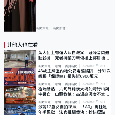
新聞資訊
新聞熱話
其他人也在看
黃大仙上邨傷人及自殺案 疑噪音問題
動殺機 死者持菜刀斬傷樓上鄰居後墮
斃
2026年08月08日
新聞資訊
港聞
首頁新聞
43歲主婦墮內地公安電騙陷阱 分81次
轉賬「保證金」損失近6900萬元
2026年08月07日
新聞資訊
港聞
首頁新聞
極端酷熱｜六旬外籍漢大埔船灣行山疑
中暑亡 山藝教練：高溫高濕度不宜遠
足
2026年08月09日
新聞資訊
港聞
首頁新聞
涉誘12歲女自拍祼照 「A0」男捱足
年半冤獄 法官推翻裁決：抄錯標點