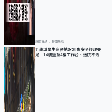
新聞資訊
新聞熱話
九龍城學生宿舍地盤39歲安全經理失
足 14樓墮至4樓工作台、送院不治