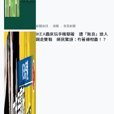
新聞資訊
港聞
首頁新聞
IKEA霸床玩手機瞓著 遭「無良」途人
踢走雙鞋 網民驚訝：冇著襪咁盡！？