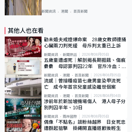
新聞資訊
港聞
首頁新聞
其他人也在看
勸未婚夫戒煙爆命案 28歲女教師連捅
心臟兩刀判死緩 母斥判太重已上訴
2026年08月05日
新聞資訊
新聞熱話
五歲童遭虐死｜解剖揭長期捱餓、傷痕
纍纍 母認罪判囚22年 官斥冷血：同
類案最惡劣
2026年08月05日
新聞資訊
港聞
首頁新聞
流感｜曾接種疫苗七歲男童染甲流死
亡 成今年首宗兒童感染離世個案
2026年08月04日
新聞資訊
港聞
首頁新聞
涉前年於新加坡機場傷人 港人母子分
別判囚半年、10日
2026年08月05日
新聞資訊
兩岸國際
偶像「不點名」談粉絲越界 日女死忠
遭群起狙擊 掛繩開直播道歉後輕生