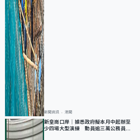
新聞資訊
港聞
新皇崗口岸｜據悉政府擬本月中起辦至
少四場大型演練 動員逾三萬公務員人
次測試