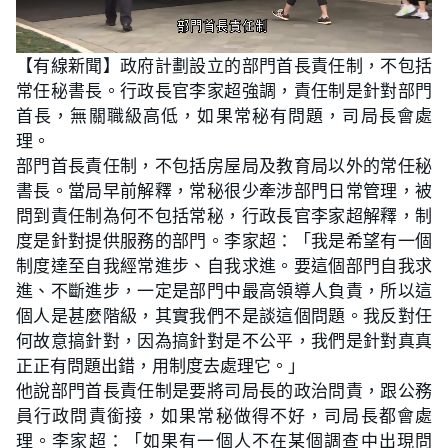
L
U
o
n
【有線新聞】政府計劃設立的部門首長責任制，不包括
a
m
d
u
常任秘書長。行政長官李家超強調，責任制是針對部門
e
t
d
e
:
首長，無關職級高低，如果常秘有問題，司局長會處
2
3
理。
.
0
部門首長責任制，不包括房屋局及教育局以外的常任秘
8
%
書長。當局早前解釋，常秘很少牽涉部門日常管理，被
問到責任制為何不包括常秘，行政長官李家超解釋，制
度是針對提供服務的部門。李家超：「我是希望有一個
制度達至自我經常進步、自我求進。要這個部門自我求
進、不斷進步，一定是部門中最高領導人負責，所以這
個人是甚麼階級，其實我們不是談這個問題。我反對任
何故意搞針對，因為搞針對是不公平，我們是針對真真
正正有問題出錯，用制度去處理它。」
他說部門首長責任制是要將司局長的政治問責，跟公務
員行政問責銜接，如果常秘做得不好，司局長都會處
理。李家超：「如果有一個人不在某個調查中出現問