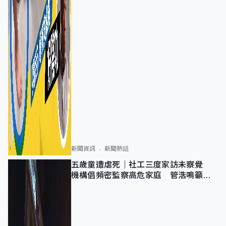
新聞資訊
新聞熱話
五歲童遭虐死｜社工三度家訪未察覺
機構倡頻密監察高危家庭 管浩鳴籲加
強跨部門協作