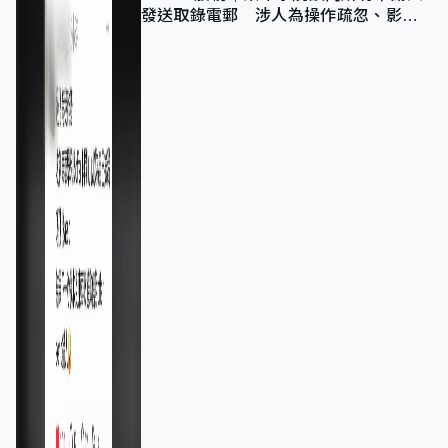
發送取錄電郵 涉人為操作疏忽、影響
11,139人