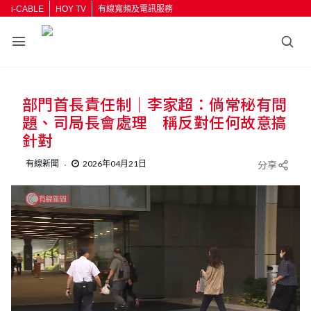
i-CABLE
HOY TV
有線寬頻及電訊服務
返回
部門首長責任制｜李家超：倘常秘有問
按輸入鍵開始搜尋
題、司局長會處理 稱反對任何故意搞
針對
有線新聞
2026年04月21日
分享