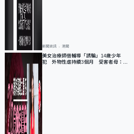
新聞資訊
港聞
美女治療師借輔導「誘騙」14歲少年
犯 外物性虐持續3個月 受害者母：要
保護其他人