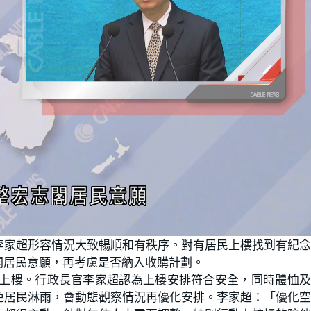
李家超形容情況大致暢順和有秩序。對有居民上樓找到有紀
閣居民意願，再考慮是否納入收購計劃。
經上樓。行政長官李家超認為上樓安排符合安全，同時體恤
免居民淋雨，會動態觀察情況再優化安排。李家超：「優化