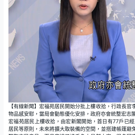
L
U
o
n
【有線新聞】宏福苑居民開始分批上樓收拾，行政長官
a
m
d
u
e
t
物品感安慰，當局會動態優化安排，政府亦會統整宏志
d
e
:
宏福苑居民上樓收拾，由宏新閣開始，首日有77戶已
1
5
.
居民等原則，未來將擴大取裝備的空間，並搭建帳篷避
7
9
%