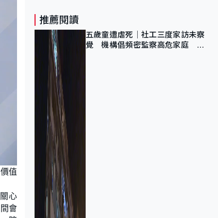
推薦閱讀
五歲童遭虐死｜社工三度家訪未察
覺 機構倡頻密監察高危家庭 管
浩鳴籲加強跨部門協作
念價值
及關心
空間會