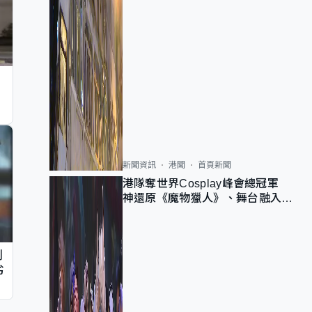
新聞資訊
港聞
首頁新聞
港隊奪世界Cosplay峰會總冠軍
神還原《魔物獵人》、舞台融入獅
子山 參賽者：讓大家認識香港
判
劣