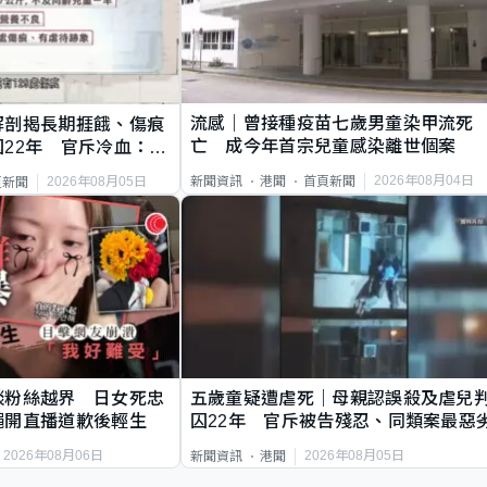
流感｜曾接種疫苗七歲男童染甲流死
解剖揭長期捱餓、傷痕
亡 成今年首宗兒童感染離世個案
22年 官斥冷血：同
2026年08月04日
新聞資訊
港聞
首頁新聞
2026年08月05日
頁新聞
談粉絲越界 日女死忠
五歲童疑遭虐死｜母親認誤殺及虐兒
繩開直播道歉後輕生
囚22年 官斥被告殘忍、同類案最惡
2026年08月06日
2026年08月05日
新聞資訊
港聞