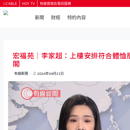
i-CABLE
HOY TV
有線寬頻及電訊服務
新聞
財經
特約內容
返回
宏福苑｜李家超：上樓安排符合體恤
閣
有線新聞
2026年04月21日