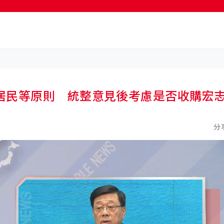
按輸入鍵開始搜尋
居民等原則 統整意見後考慮是否收購宏
分