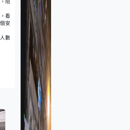
他，陪
見，看
個安
人數