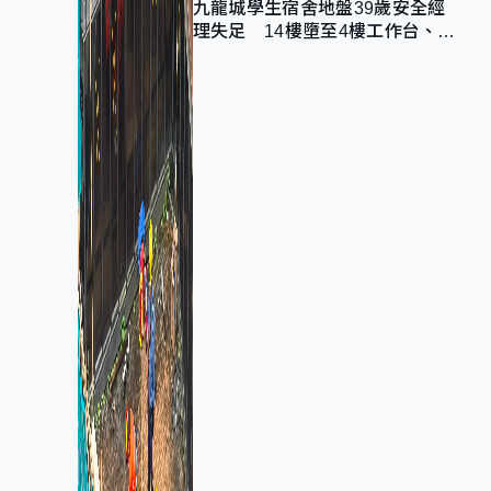
九龍城學生宿舍地盤39歲安全經
理失足 14樓墮至4樓工作台、送
院不治