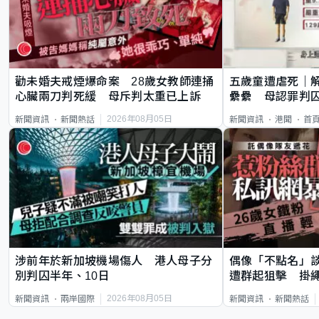
勸未婚夫戒煙爆命案 28歲女教師連捅
五歲童遭虐死｜
心臟兩刀判死緩 母斥判太重已上訴
纍纍 母認罪判囚
類案最惡劣
2026年08月05日
新聞資訊
新聞熱話
新聞資訊
港聞
首
涉前年於新加坡機場傷人 港人母子分
偶像「不點名」
別判囚半年、10日
遭群起狙擊 掛
2026年08月05日
新聞資訊
兩岸國際
新聞資訊
新聞熱話