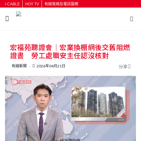
i-CABLE
HOY TV
有線寬頻及電訊服務
返回
宏福苑聽證會｜宏業換棚網後交舊阻燃
按輸入鍵開始搜尋
證書 勞工處職安主任認沒核對
有線新聞
2026年04月21日
分享