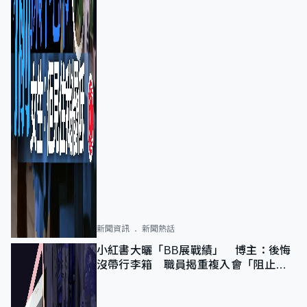
新聞資訊
新聞熱話
小紅書大曬「BB展戰績」 博主：後悔
沒帶行李箱 職員揭重複入會「阻止唔
到」