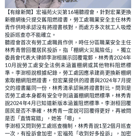
L
U
o
n
【有線新聞】宏福苑火災第16場聽證會，針對宏業更換
a
m
d
u
新棚網後只提交舊阻燃證書，勞工處職業安全主任林秀
e
t
d
e
:
青作供時承認沒有將證書核對，而處方多次就工人吸煙
3
1
投訴巡查亦不能確立。
.
4
聽證會首次有勞工處職員作供，時任分區職業安全主任
8
%
林秀青曾回覆居民投訴，指「棚網火災風險低」。獨立
委員會代表大律師李澍桓展示回覆電郵，林秀青2024年
10月說勞工處安全法例未涵蓋棚網或其他物料阻燃標
準。李澍桓說根據紀錄，勞工處因應承建商更換新棚網
索取棚網阻燃證書，但宏業提供的證書與2024年7月提
交的證書屬同一份，林秀清承認無將證書對比。問到是
否勞工處本身都有安全守則涵蓋棚網阻燃標準，林秀青
說2024年4月已知道新版本涵蓋阻燃標準。李澍桓回覆
居民是否不準確，林秀青一度說可回覆得更好，再被問
是否「直情寫錯」，她答「嗯」。
李澍桓又問到勞工處巡查機制，林秀青說1至2個月巡查
一次，有投訴會加密。宏福苑「收到好多投訴」，加密