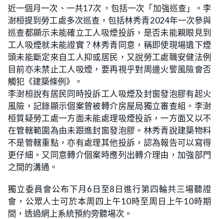
近一個月一次、一共17次 ，包括一次「加強巡查」。李
澍桓提到勞工處多次巡查，包括林秀青2024年一次參與
巡查都顯示未能確立工人吸煙投訴，是否未能親眼見到
工人吸煙就未能證實？林秀青同意，稱即使現場遺下煙
頭未能斷定來自工人抑或居民，又說勞工處職安健法例
目前亦未禁止工人吸煙，要再視乎對周邊火警風險會否
觸犯《建築條例》。
李澍桓說有居民同時投訴工人吸煙及封窗發泡膠有起火
風險，記錄顯示個案曾被轉介房屋局獨立審查組。李澍
桓質疑勞工處一方面未能處理吸煙投訴，一方面又以不
在管轄範圍為由未跟進封窗發泡膠。林秀青說建築物料
不是管轄重點，亦有處理其他投訴，認為報告可以寫得
更仔細。又同意轉介個案時應列出轉介理由，加強部門
之間的溝通。
獨立委員會公布下月6日至8日進行第四輪共三場聽證
會，公眾人士可於本周四上午10時至周日上午10時期
間，透過網上系統預約旁聽場次。