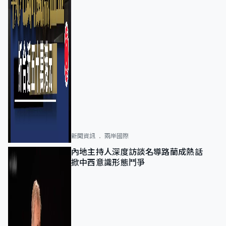
新聞資訊
兩岸國際
內地主持人深度訪談名導路蘭成熱話
掀中西意識形態鬥爭