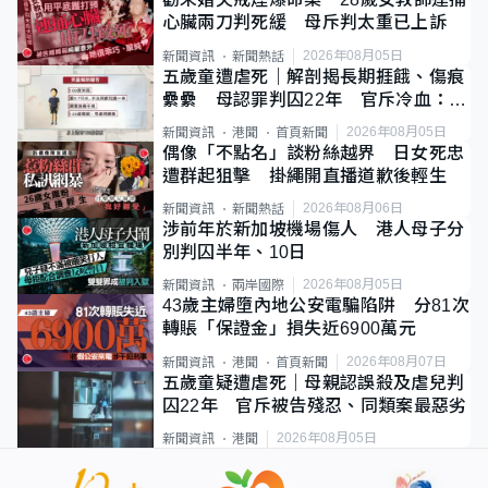
心臟兩刀判死緩 母斥判太重已上訴
2026年08月05日
新聞資訊
新聞熱話
五歲童遭虐死｜解剖揭長期捱餓、傷痕
纍纍 母認罪判囚22年 官斥冷血：同
類案最惡劣
2026年08月05日
新聞資訊
港聞
首頁新聞
偶像「不點名」談粉絲越界 日女死忠
遭群起狙擊 掛繩開直播道歉後輕生
2026年08月06日
新聞資訊
新聞熱話
涉前年於新加坡機場傷人 港人母子分
別判囚半年、10日
2026年08月05日
新聞資訊
兩岸國際
43歲主婦墮內地公安電騙陷阱 分81次
轉賬「保證金」損失近6900萬元
2026年08月07日
新聞資訊
港聞
首頁新聞
五歲童疑遭虐死｜母親認誤殺及虐兒判
囚22年 官斥被告殘忍、同類案最惡劣
2026年08月05日
新聞資訊
港聞