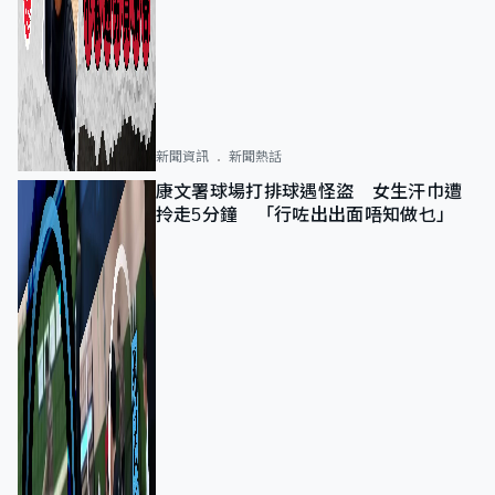
新聞資訊
新聞熱話
康文署球場打排球遇怪盜 女生汗巾遭
拎走5分鐘 「行咗出出面唔知做乜」