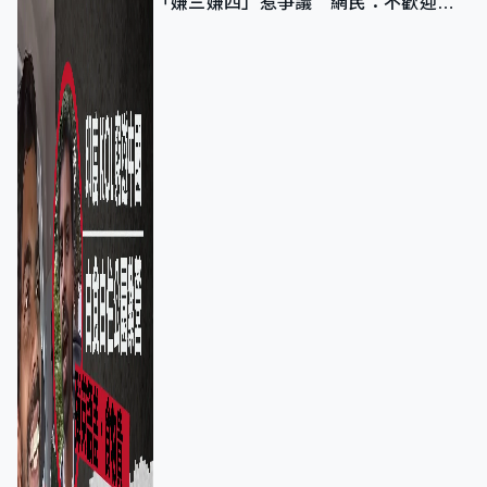
「嫌三嫌四」惹爭議 網民：不歡迎劣
質旅客