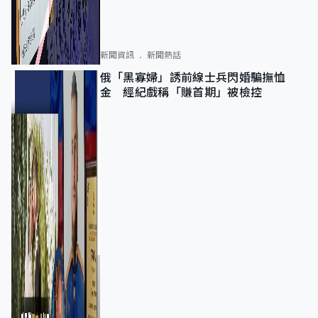
新聞資訊
新聞熱話
俄「黑寡婦」誘前線士兵閃婚騙撫恤
金 經紀戲稱「賺首期」被檢控