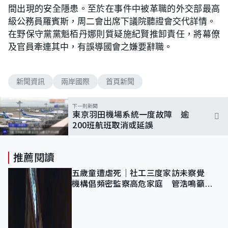
間出現的安全隱患。至於在事件中被革職的外交部最高
級公務員羅賓斯，周二會出席下議院聽證會交代詳情。
在野保守黨黨魁栢丹娜則質疑施紀賢推卸責任，將幕僚
及官員牽連其中，有誤導國會之嫌要辭職。
新聞資訊
兩岸國際
首頁新聞
下一則新聞
東京羽田機場系統一度故障 逾
200班航班取消或延誤
推薦閱讀
五歲童遭虐死｜社工三度家訪未察覺
機構倡頻密監察高危家庭 管浩鳴籲加
強跨部門協作