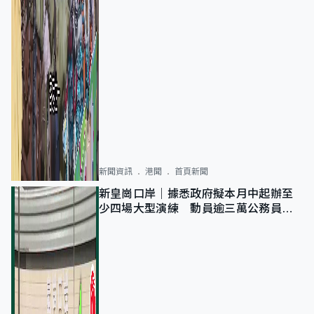
新聞資訊
港聞
首頁新聞
新皇崗口岸｜據悉政府擬本月中起辦至
少四場大型演練 動員逾三萬公務員人
次測試