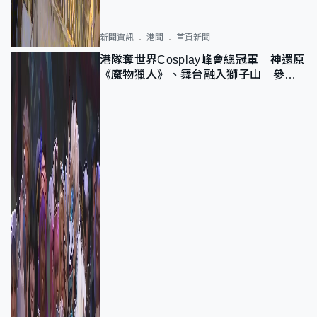
新聞資訊
港聞
首頁新聞
港隊奪世界Cosplay峰會總冠軍 神還原
《魔物獵人》、舞台融入獅子山 參賽
者：讓大家認識香港