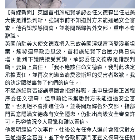
L
U
o
n
【有線新聞】英國首相施紀賢承認委任文德森出任駐美
a
m
d
u
大使是錯誤判斷，強調事前不知道對方未能通過安全審
e
t
d
e
:
查，他否認誤導國會，並將問題歸咎外交部，重申不會
2
4
辭職。
.
5
英國前駐美大使文德森捲入已故美國淫媒富商愛潑斯坦
5
%
案，觸發連串政治風波，首相施紀賢下台壓力與日俱
增，他到下議院接受質詢，承認委任文德森是錯誤判
斷，要負上責任。「我不應該任命文德森，我對此決定
承擔責任，並再次向戀童癖愛潑斯坦的受害者致歉，我
的決定顯然辜負了他們的信任。」
不過施紀賢否認誤導國會拒絕辭職，重申是遵循正當程
序委任文德森，但事前從未獲悉對方未能通過安全審
查，否則絕不會推進任命。並將問題歸咎外交部，指部
門蓄意隱瞞文德森有安全隱患，仍批出高級安全審查許
可，形容情況令人震驚和難以置信。
他表明經過今次事件，往後公布任命人選前會確保對方
已通過安全審查，並下令各政府部門審查文德森在任期