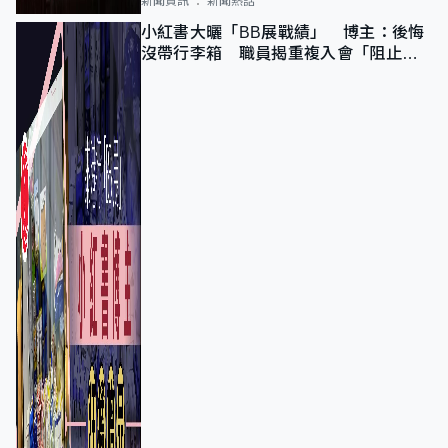
新聞資訊
新聞熱話
小紅書大曬「BB展戰績」 博主：後悔
沒帶行李箱 職員揭重複入會「阻止唔
到」