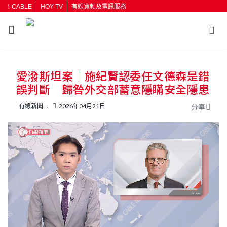
i-CABLE
HOY TV
有線寬頻及電訊服務
返回
愛潑斯坦案｜施紀賢認委任文德森是錯
按輸入鍵開始搜尋
誤判斷 歸咎外交部蓄意隱瞞安全隱患
有線新聞
2026年04月21日
分享