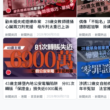
勸未婚夫戒煙爆命案 28歲女教師連捅
偶像「不點名」
心臟兩刀判死緩 母斥判太重已上訴
遭群起狙擊 掛
2026年08月05日
新聞資訊
新聞熱話
新聞資訊
新聞熱話
43歲主婦墮內地公安電騙陷阱 分81次
涉誘12歲女自拍
轉賬「保證金」損失近6900萬元
年半冤獄 法官
2026年08月07日
新聞資訊
港聞
首頁新聞
新聞資訊
新聞熱話