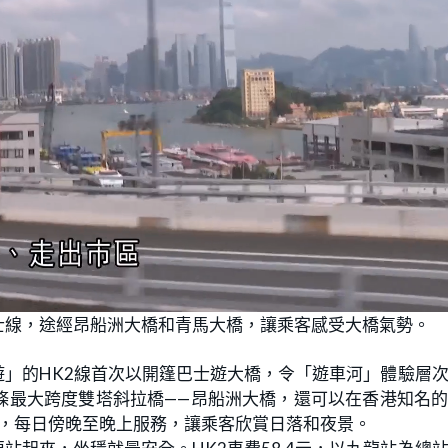
士線，途經昂船洲大橋和青馬大橋，讓乘客感受大橋氣勢。
」的HK2線首次以開篷巴士遊大橋，令「遊車河」體驗層
條最大跨度雙塔斜拉橋——昂船洲大橋，還可以在香港知名
務，每日傍晚至晚上服務，讓乘客欣賞日落和夜景。