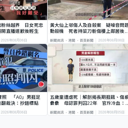
談粉絲越界 日女死忠
黃大仙上邨傷人及自殺案 疑噪音問
繩開直播道歉後輕生
動殺機 死者持菜刀斬傷樓上鄰居後
斃
2026年08月06日
2026年08月08日
新聞資訊
港聞
首頁新聞
祼照 「A0」男捱足
五歲童遭虐死｜解剖揭長期捱餓、傷
推翻裁決：抄錯標點
纍纍 母認罪判囚22年 官斥冷血：
類案最惡劣
2026年08月06日
2026年08月05日
新聞資訊
港聞
首頁新聞