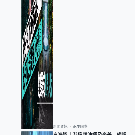
新聞資訊
兩岸國際
白海豚｜漸遠離沖繩及奄美 緩慢