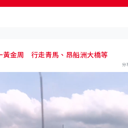
按輸入鍵開始搜尋
一黃金周 行走青馬、昂船洲大橋等
分