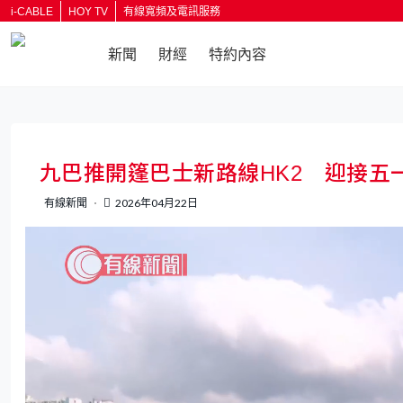
i-CABLE
HOY TV
有線寬頻及電訊服務
新聞
財經
特約內容
返回
九巴推開篷巴士新路線HK2 迎接五
有線新聞
2026年04月22日