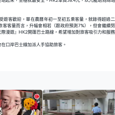
起來，坐穩就最安全。HK2車費58.4元，以九龍站為總
大受遊客歡迎，單在農曆年初一至初五乘客量，就錄得超過
旅客客量而言，升幅會相若（跟政府預測7%），但會繼續
際漫遊』HK2開篷巴士路線，希望增加對旅客吸引力和服
會在口岸巴士線加派人手協助旅客。