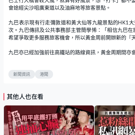
巴士行大橋會較大風，就算有好風景，想「打卡」都不要站
會途經尖沙咀廣東道以及油麻地等旅客景點。
九巴表示現有行走彌敦道和黃大仙等九龍景點的HK1
次。九巴傳訊及公共事務部主管簡學悕：「相信九巴在
希望爭取更多服務旅客機會，所以黃金周前開辦新的『天
九巴亦已經加強前往高鐵站的路線資訊，黃金周期間亦
新聞資訊
港聞
其他人也在看