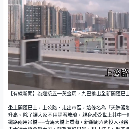
L
U
o
n
【有線新聞】為迎接五一黃金周，九巴推出全新開篷巴
a
m
d
u
e
t
d
e
:
坐上開篷巴士，上公路、走出市區，這條名為「天際漫遊
2
4
.
升高。除了讓大家不用隔著玻璃，親身感受世上其中一
3
2
鐵路兩用吊橋——青馬大橋上看海。新線周六起投入服
%