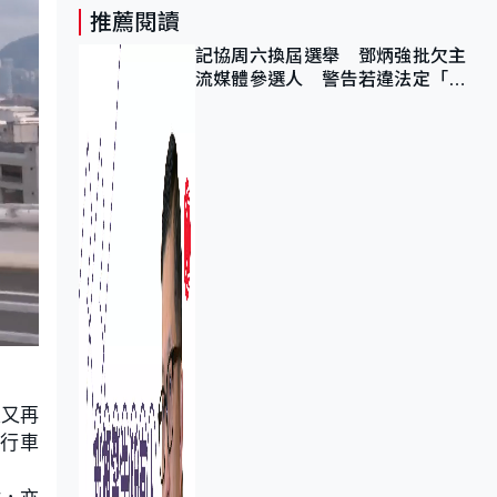
推薦閱讀
記協周六換屆選舉 鄧炳強批欠主
流媒體參選人 警告若違法定「釘
死你」
次又再
的行車