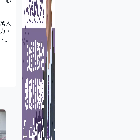
站，亦
二萬人
努力，
務。」