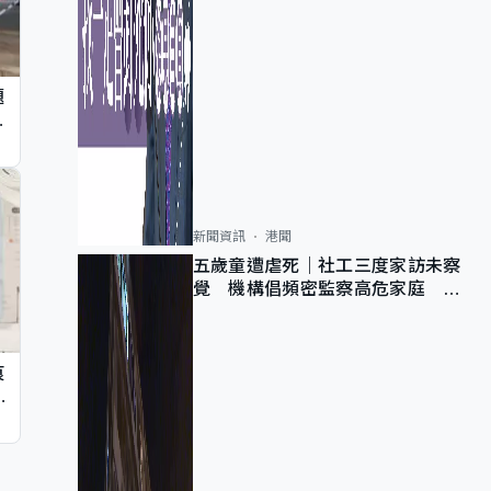
題
墮
新聞資訊
港聞
五歲童遭虐死｜社工三度家訪未察
覺 機構倡頻密監察高危家庭 管
浩鳴籲加強跨部門協作
痕
同