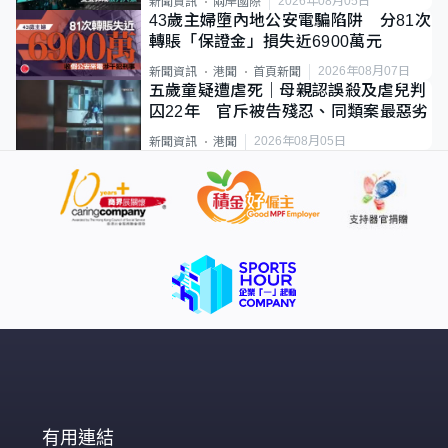
2026年08月05日
新聞資訊
兩岸國際
43歲主婦墮內地公安電騙陷阱 分81次
轉賬「保證金」損失近6900萬元
2026年08月07日
新聞資訊
港聞
首頁新聞
五歲童疑遭虐死｜母親認誤殺及虐兒判
囚22年 官斥被告殘忍、同類案最惡劣
2026年08月05日
新聞資訊
港聞
有用連結