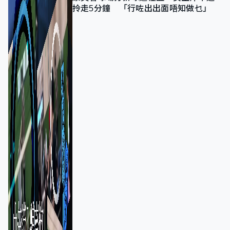
拎走5分鐘 「行咗出出面唔知做乜」