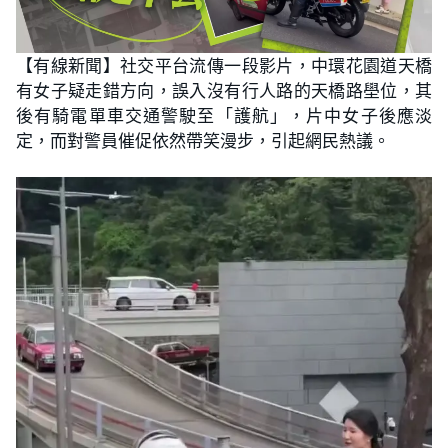
【有線新聞】社交平台流傳一段影片，中環花園道天橋
有女子疑走錯方向，誤入沒有行人路的天橋路壆位，其
後有騎電單車交通警駛至「護航」，片中女子後應淡
定，而對警員催促依然帶笑漫步，引起網民熱議。