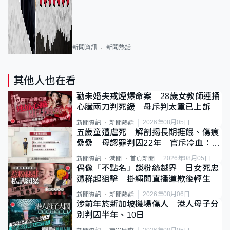
新聞資訊
新聞熱話
其他人也在看
勸未婚夫戒煙爆命案 28歲女教師連捅
心臟兩刀判死緩 母斥判太重已上訴
2026年08月05日
新聞資訊
新聞熱話
五歲童遭虐死｜解剖揭長期捱餓、傷痕
纍纍 母認罪判囚22年 官斥冷血：同
類案最惡劣
2026年08月05日
新聞資訊
港聞
首頁新聞
偶像「不點名」談粉絲越界 日女死忠
遭群起狙擊 掛繩開直播道歉後輕生
2026年08月06日
新聞資訊
新聞熱話
涉前年於新加坡機場傷人 港人母子分
別判囚半年、10日