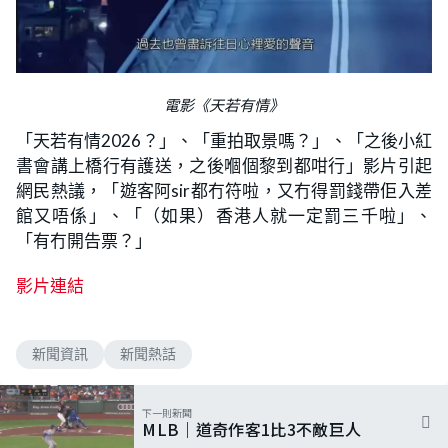
電影《天若有情》
「天若有情2026？」、「重拍取景嗎？」、「之後小紅
書會講上橋行有護送，之後嗰個黎到都咁行」影片引起
網民熱議，「遊客阿sir都冇符啦，又冇得罰錢帶佢入差
館又唔係」、「（如果）香港人就一定罰三千啦」、
「有冇開告票？」
影片連結
新聞資訊
新聞熱話
下一則新聞
MLB｜道奇作客1比3不敵巨人