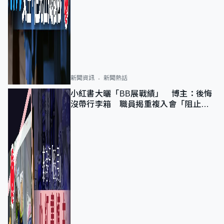
新聞資訊
新聞熱話
小紅書大曬「BB展戰績」 博主：後悔
沒帶行李箱 職員揭重複入會「阻止唔
到」