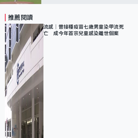
推薦閱讀
流感｜曾接種疫苗七歲男童染甲流死
亡 成今年首宗兒童感染離世個案