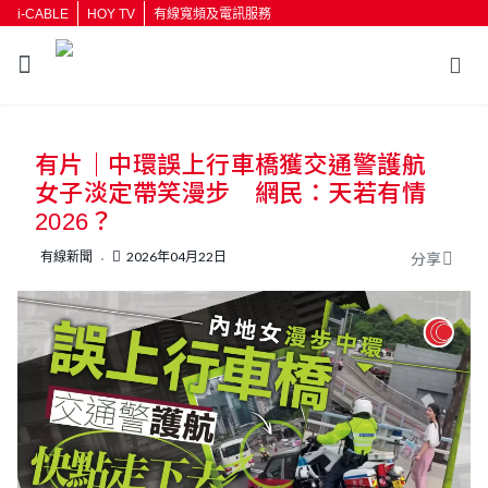
i-CABLE
HOY TV
有線寬頻及電訊服務
返回
有片｜中環誤上行車橋獲交通警護航
按輸入鍵開始搜尋
女子淡定帶笑漫步 網民：天若有情
2026？
有線新聞
2026年04月22日
分享