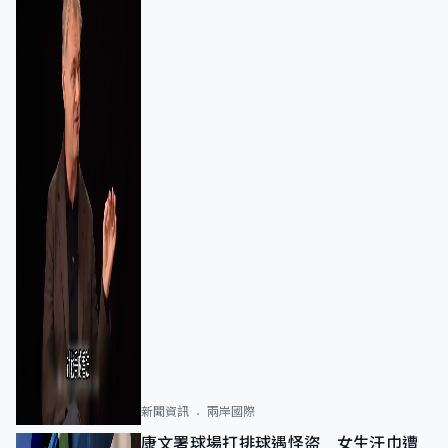
新聞資訊
兩岸國際
康文署球場打排球遇怪盜 女生汗巾遭