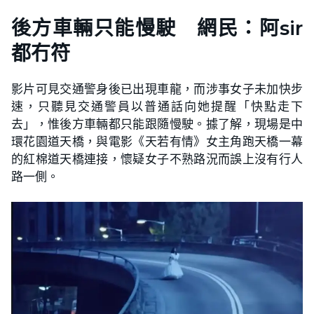
後方車輛只能慢駛 網民：阿sir
都冇符
影片可見交通警身後已出現車龍，而涉事女子未加快步
速，只聽見交通警員以普通話向她提醒「快點走下
去」，惟後方車輛都只能跟隨慢駛。據了解，現場是中
環花園道天橋，與電影《天若有情》女主角跑天橋一幕
的紅棉道天橋連接，懷疑女子不熟路況而誤上沒有行人
路一側。