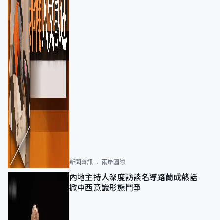
新聞資訊
兩岸國際
內地主持人深度訪談名導路蘭成熱話
掀中西意識形態鬥爭