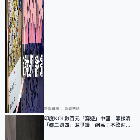
新聞資訊
新聞熱話
印度KOL數百元「窮遊」中國 靠接濟
「嫌三嫌四」惹爭議 網民：不歡迎劣
質旅客