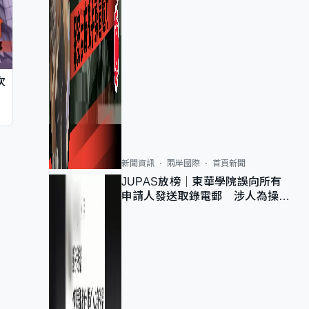
次
新聞資訊
兩岸國際
首頁新聞
JUPAS放榜｜東華學院誤向所有
申請人發送取錄電郵 涉人為操作
疏忽、影響11,139人