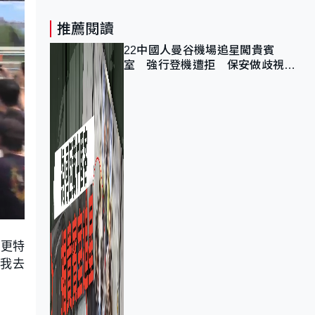
推薦閱讀
22中國人曼谷機場追星闖貴賓
室 強行登機遭拒 保安做歧視手
勢遭紀律處分
會更特
「我去