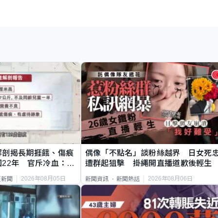
解剖揭長期捱餓、傷痕
偶像「不點名」談粉絲越界 日女死
22年 官斥冷血：同
遭群起狙擊 掛繩開直播道歉後輕生
2026年08月05日
2026年08月06日
頁新聞
新聞資訊
新聞熱話