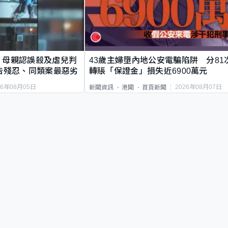
｜母親認誤殺及虐兒判
43歲主婦墮內地公安電騙陷阱 分81
告殘忍、同類案最惡劣
轉賬「保證金」損失近6900萬元
26年08月05日
2026年08月07日
新聞資訊
港聞
首頁新聞