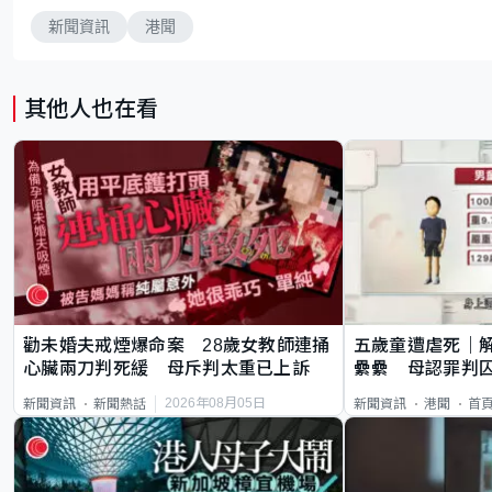
新聞資訊
港聞
其他人也在看
勸未婚夫戒煙爆命案 28歲女教師連捅
五歲童遭虐死｜
心臟兩刀判死緩 母斥判太重已上訴
纍纍 母認罪判囚
類案最惡劣
2026年08月05日
新聞資訊
新聞熱話
新聞資訊
港聞
首