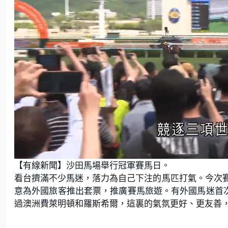
L
U
o
n
【有線新聞】沙田馬場舉行冠軍賽馬日。
a
m
d
u
e
t
看台擠滿不少馬迷，落力為自己下注的馬匹打氣。今次
d
e
:
意為外國旅客推出套票，推廣賽馬旅遊。有外國馬迷首次到沙
5
5
.
過澳洲費萊明頓和羅斯希爾，這裏的氣氛更好、更友善
1
0
%