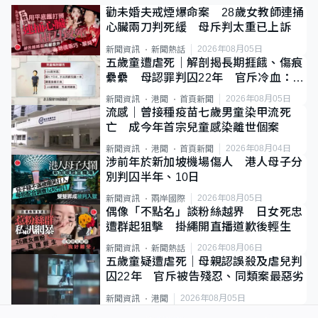
勸未婚夫戒煙爆命案 28歲女教師連捅
心臟兩刀判死緩 母斥判太重已上訴
2026年08月05日
新聞資訊
新聞熱話
五歲童遭虐死｜解剖揭長期捱餓、傷痕
纍纍 母認罪判囚22年 官斥冷血：同
類案最惡劣
2026年08月05日
新聞資訊
港聞
首頁新聞
流感｜曾接種疫苗七歲男童染甲流死
亡 成今年首宗兒童感染離世個案
2026年08月04日
新聞資訊
港聞
首頁新聞
涉前年於新加坡機場傷人 港人母子分
別判囚半年、10日
2026年08月05日
新聞資訊
兩岸國際
偶像「不點名」談粉絲越界 日女死忠
遭群起狙擊 掛繩開直播道歉後輕生
2026年08月06日
新聞資訊
新聞熱話
五歲童疑遭虐死｜母親認誤殺及虐兒判
囚22年 官斥被告殘忍、同類案最惡劣
2026年08月05日
新聞資訊
港聞