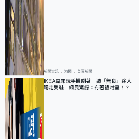
新聞資訊
港聞
首頁新聞
IKEA霸床玩手機瞓著 遭「無良」途人
踢走雙鞋 網民驚訝：冇著襪咁盡！？