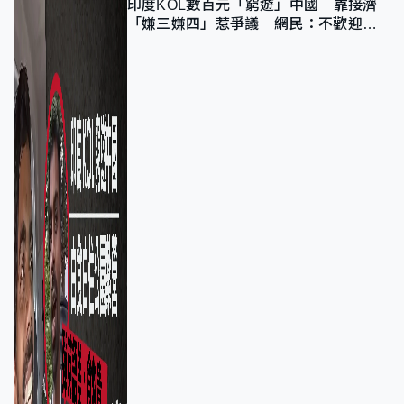
印度KOL數百元「窮遊」中國 靠接濟
「嫌三嫌四」惹爭議 網民：不歡迎劣
質旅客