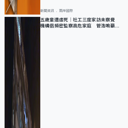
新聞資訊
兩岸國際
五歲童遭虐死｜社工三度家訪未察覺
機構倡頻密監察高危家庭 管浩鳴籲加
強跨部門協作