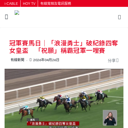
i-CABLE
HOY TV
有線寬頻及電訊服務
返回
冠軍賽馬日｜「浪漫勇士」破紀錄四奪
按輸入鍵開始搜尋
女皇盃 「祝願」稱霸冠軍一哩賽
有線新聞
2026年04月26日
分享