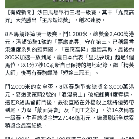
【有線新聞】沙田馬場舉行三場一級賽，其中「嘉應高
昇」大熱勝出「主席短途獎」，創20連勝。
8匹馬競逐這項一級賽，鬥1,200米，總獎金2,400萬港
元，潘頓策騎1號的「嘉應高昇」守在第三。已稱霸香
港速度系列的頭兩關，「嘉應高昇」繼續無敵，最後約
300米加速一放到尾，贏日本代表「里見夢境」超過4個
馬位，以1分7秒10刷新自己保持的場地紀錄，繼「精英
大師」後再有賽駒蟬聯「短途三冠王」。
鬥2,000米的女皇盃，8匹賽駒爭奪總獎金3,000萬港
元。麥道朗策騎2號的「浪漫勇士」破紀錄第4度奪標，
這匹8歲馬留前鬥後，最後直路在外檔殺上就將優勢帶
到尾，力壓「蒙面舞會」及「同工之妙」，第14次稱霸
一級賽，生涯總獎金達2.7146億港元 ，繼續刷新全球累
積獎金最高紀錄。