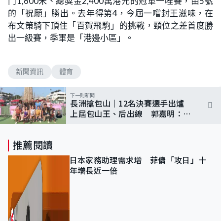
鬥1,600米、總獎金2,400萬港元的冠軍一哩賽，由5號
的「祝願」勝出。去年得第4，今屆一嚐封王滋味，在
布文策騎下頂住「百賀飛駒」的挑戰，頸位之差首度勝
出一級賽，季軍是「港邊小區」。
新聞資訊
體育
下一則新聞
長洲搶包山｜12名決賽選手出爐
上屆包山王、后出線 郭嘉明：最
重要能參與
推薦閱讀
日本家務助理需求增 菲傭「攻日」十
年增長近一倍