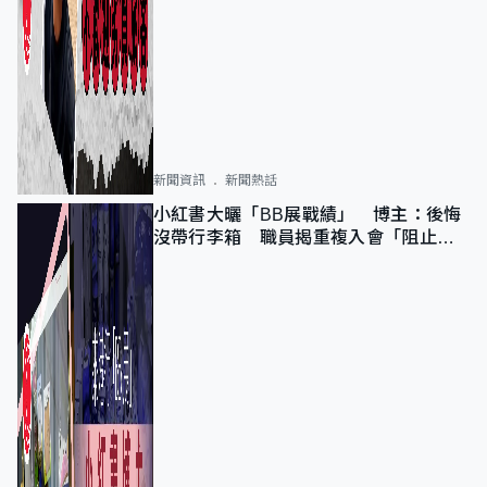
新聞資訊
新聞熱話
小紅書大曬「BB展戰績」 博主：後悔
沒帶行李箱 職員揭重複入會「阻止唔
到」