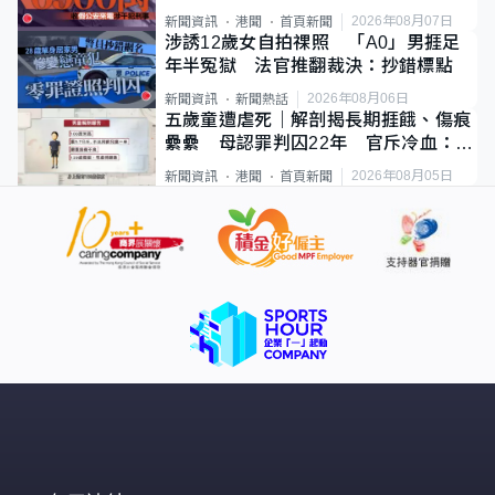
2026年08月07日
新聞資訊
港聞
首頁新聞
涉誘12歲女自拍祼照 「A0」男捱足
年半冤獄 法官推翻裁決：抄錯標點
2026年08月06日
新聞資訊
新聞熱話
五歲童遭虐死｜解剖揭長期捱餓、傷痕
纍纍 母認罪判囚22年 官斥冷血：同
類案最惡劣
2026年08月05日
新聞資訊
港聞
首頁新聞