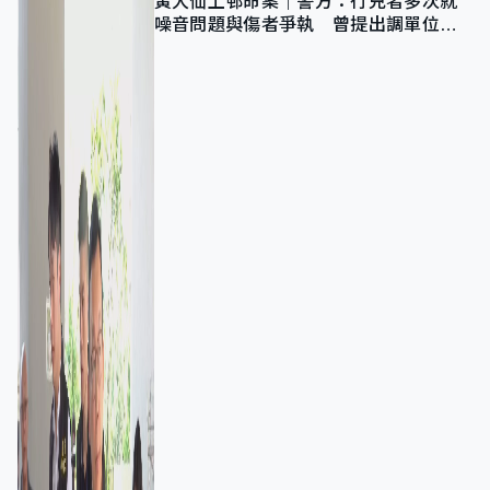
黃大仙上邨命案｜警方：行兇者多次就
噪音問題與傷者爭執 曾提出調單位已
獲批