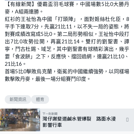
【有線新聞】優霸盃羽毛球賽，中國場數5比0大勝丹
麥，A組兩連勝。
紅衫的王祉怡為中國「打頭陣」，面對姬絲杜化臣，8
平手下連取7分，先贏21比11，以不失一局的姿態，將
對賽成績改寫成5比0。第二局形勢相似，王祉怡中段打
出7比0攻勢拉開，再贏21比14。雙打的劉聖書、譚
寧，鬥古杜錫、域芝，其中劉聖書有球精彩演出，幾乎
要「食波餅」之下，反應快、擋回過網，連贏21比10、
21比16。
首場5比0擊敗烏克蘭，衛冕的中國繼續強勢，以同樣場
數擊敗丹麥，最後一場分組賽鬥印度。
新聞資訊
體育
下一則新聞
灣仔謝斐道鹹水管爆裂 路面水浸
影響行車