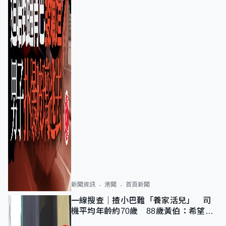
新聞資訊
港聞
首頁新聞
一線搜查｜揸小巴難「養家活兒」 司
機平均年齡約70歲 88歲黃伯：希望一
直揸落去