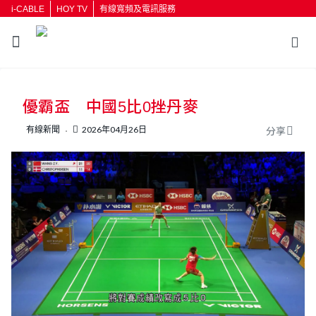
i-CABLE
HOY TV
有線寬頻及電訊服務
返回
優霸盃 中國5比0挫丹麥
按輸入鍵開始搜尋
有線新聞
2026年04月26日
分享