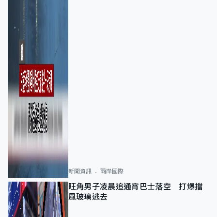
新聞資訊
兩岸國際
旺角男子凌晨追通宵巴士落空 打爆擋
風玻璃逃去