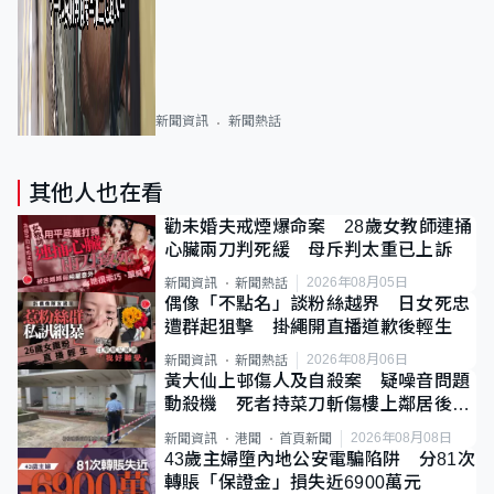
新聞資訊
新聞熱話
其他人也在看
勸未婚夫戒煙爆命案 28歲女教師連捅
心臟兩刀判死緩 母斥判太重已上訴
2026年08月05日
新聞資訊
新聞熱話
偶像「不點名」談粉絲越界 日女死忠
遭群起狙擊 掛繩開直播道歉後輕生
2026年08月06日
新聞資訊
新聞熱話
黃大仙上邨傷人及自殺案 疑噪音問題
動殺機 死者持菜刀斬傷樓上鄰居後墮
斃
2026年08月08日
新聞資訊
港聞
首頁新聞
43歲主婦墮內地公安電騙陷阱 分81次
轉賬「保證金」損失近6900萬元