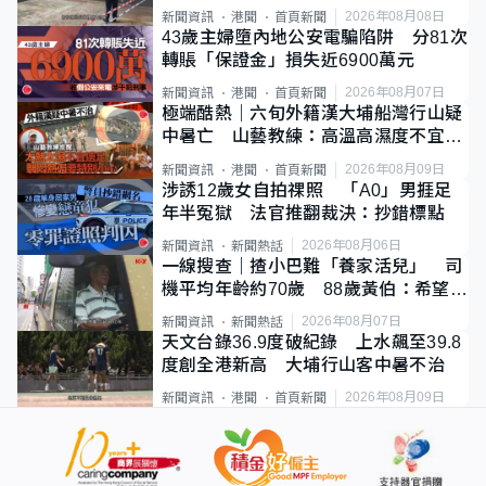
斃
2026年08月08日
新聞資訊
港聞
首頁新聞
43歲主婦墮內地公安電騙陷阱 分81次
轉賬「保證金」損失近6900萬元
2026年08月07日
新聞資訊
港聞
首頁新聞
極端酷熱｜六旬外籍漢大埔船灣行山疑
中暑亡 山藝教練：高溫高濕度不宜遠
足
2026年08月09日
新聞資訊
港聞
首頁新聞
涉誘12歲女自拍祼照 「A0」男捱足
年半冤獄 法官推翻裁決：抄錯標點
2026年08月06日
新聞資訊
新聞熱話
一線搜查｜揸小巴難「養家活兒」 司
機平均年齡約70歲 88歲黃伯：希望一
直揸落去
2026年08月07日
新聞資訊
新聞熱話
天文台錄36.9度破紀錄 上水飆至39.8
度創全港新高 大埔行山客中暑不治
2026年08月09日
新聞資訊
港聞
首頁新聞