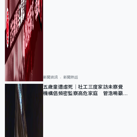
新聞資訊
新聞熱話
五歲童遭虐死｜社工三度家訪未察覺
機構倡頻密監察高危家庭 管浩鳴籲加
強跨部門協作