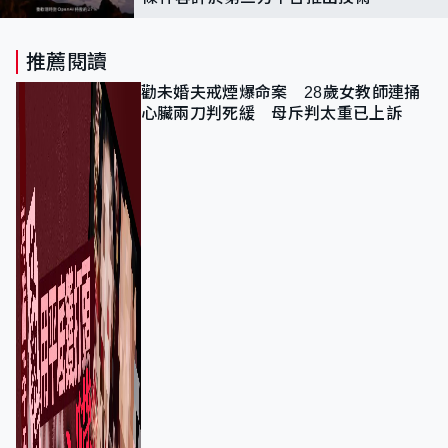
推薦閱讀
勸未婚夫戒煙爆命案 28歲女教師連捅
心臟兩刀判死緩 母斥判太重已上訴