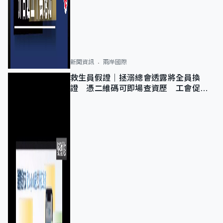
新聞資訊
兩岸國際
救生員假證｜拯溺總會透露將全員換
證 憑二維碼可即場查資歷 工會促加
強巡查