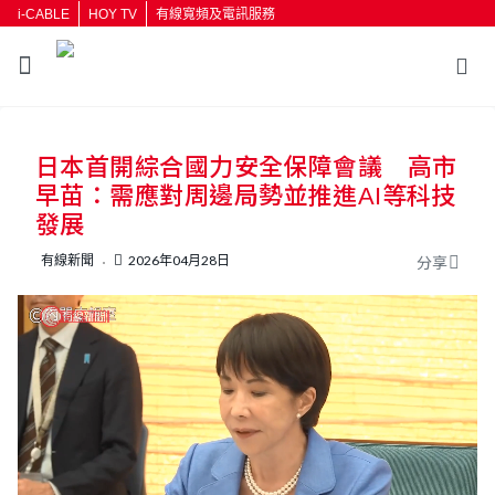
i-CABLE
HOY TV
有線寬頻及電訊服務
返回
日本首開綜合國力安全保障會議 高市
按輸入鍵開始搜尋
早苗：需應對周邊局勢並推進AI等科技
發展
有線新聞
2026年04月28日
分享