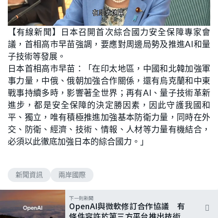
L
U
o
n
【有線新聞】日本召開首次綜合國力安全保障專家會
a
m
d
u
議，首相高市早苗強調，要應對周邊局勢及推進AI和量
e
t
d
e
:
子技術等發展。
4
3
日本首相高市早苗：「在印太地區，中國和北韓加強軍
.
4
事力量，中俄、俄朝加強合作關係，還有烏克蘭和中東
8
%
戰事持續多時，影響著全世界；再有AI、量子技術革新
進步，都是安全保障的決定勝因素，因此守護我國和
平、獨立，唯有積極推進加強基本防衛力量，同時在外
交、防衛、經濟、技術、情報、人材等力量有機結合，
必須以此徹底加強日本的綜合國力。」
新聞資訊
兩岸國際
下一則新聞
OpenAI與微軟修訂合作協議 有
條件容許於第三方平台推出技術