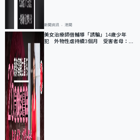
新聞資訊
港聞
美女治療師借輔導「誘騙」14歲少年
犯 外物性虐持續3個月 受害者母：要
保護其他人