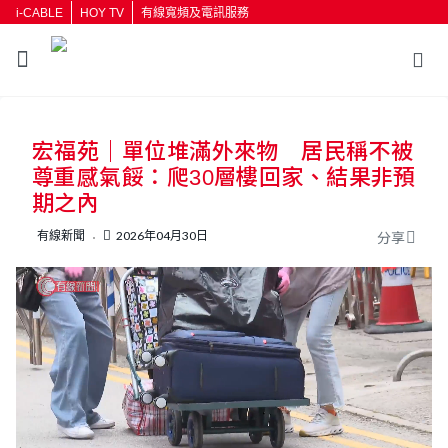
i-CABLE
HOY TV
有線寬頻及電訊服務
返回
宏福苑｜單位堆滿外來物 居民稱不被
按輸入鍵開始搜尋
尊重感氣餒：爬30層樓回家、結果非預
期之內
有線新聞
2026年04月30日
分享