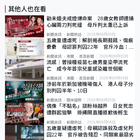
其他人也在看
勸未婚夫戒煙爆命案 28歲女教師連捅
心臟兩刀判死緩 母斥判太重已上訴
2026年08月05日
新聞資訊
新聞熱話
五歲童遭虐死｜解剖揭長期捱餓、傷痕
纍纍 母認罪判囚22年 官斥冷血：同
類案最惡劣
2026年08月05日
新聞資訊
港聞
首頁新聞
流感｜曾接種疫苗七歲男童染甲流死
亡 成今年首宗兒童感染離世個案
2026年08月04日
新聞資訊
港聞
首頁新聞
涉前年於新加坡機場傷人 港人母子分
別判囚半年、10日
2026年08月05日
新聞資訊
兩岸國際
偶像「不點名」談粉絲越界 日女死忠
遭群起狙擊 掛繩開直播道歉後輕生
2026年08月06日
新聞資訊
新聞熱話
五歲童疑遭虐死｜母親認誤殺及虐兒判
囚22年 官斥被告殘忍、同類案最惡劣