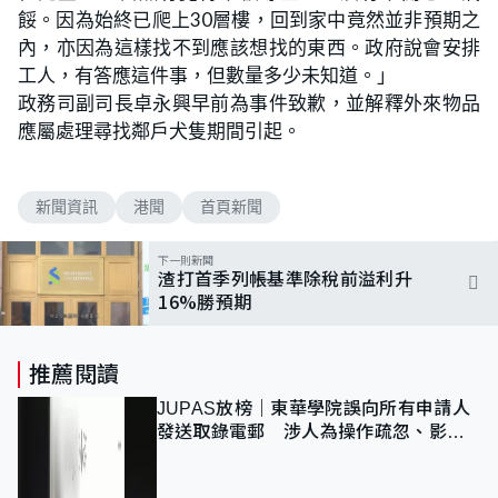
餒。因為始終已爬上30層樓，回到家中竟然並非預期之
內，亦因為這樣找不到應該想找的東西。政府說會安排
工人，有答應這件事，但數量多少未知道。」
政務司副司長卓永興早前為事件致歉，並解釋外來物品
應屬處理尋找鄰戶犬隻期間引起。
新聞資訊
港聞
首頁新聞
下一則新聞
渣打首季列帳基準除稅前溢利升
16%勝預期
推薦閱讀
JUPAS放榜｜東華學院誤向所有申請人
發送取錄電郵 涉人為操作疏忽、影響
11,139人