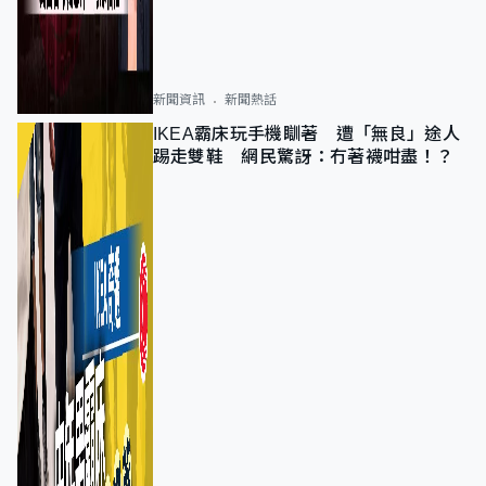
新聞資訊
新聞熱話
IKEA霸床玩手機瞓著 遭「無良」途人
踢走雙鞋 網民驚訝：冇著襪咁盡！？