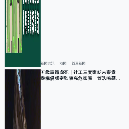
新聞資訊
港聞
首頁新聞
五歲童遭虐死｜社工三度家訪未察覺
機構倡頻密監察高危家庭 管浩鳴籲加
強跨部門協作