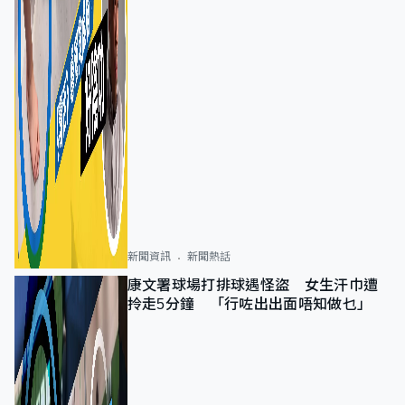
新聞資訊
新聞熱話
康文署球場打排球遇怪盜 女生汗巾遭
拎走5分鐘 「行咗出出面唔知做乜」