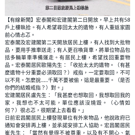
L
U
o
n
【有線新聞】宏泰閣和宏建閣第二日開放，早上共有58
a
m
d
u
戶上樓執拾。有人希望尋回太太的遺物，有人重返家園
e
t
d
e
:
前心情忐忑。
2
3
宏泰閣及宏建閣第二天開放居民上樓，有人找到大批物
.
2
品，要用手推車送走；有人更召喚貨車，將單位物品包
8
%
括多輛單車準備運走。有居民上樓，希望找回重要物
品。宏泰閣居民歐陽先生：「收拾太太的遺物。（有甚
麼遺物十分重要必須取回？）戒指，一定要取回，不可
以不見。怎麼說……千萬不要被偷，這是最重要。（是否
你們的結婚戒指？）對。」
宏建閣居民盧先生：「我甚麼也想取回，我想取回我的
家，我想也不太可能，單位應該沒燒毀。（心情如
何？）很忐忑，很期望上去看看。」
日前宏昌閣居民上樓發現單位有外來物品，他說政府已
通知會安排再上樓，並承諾安排工人協助。宏昌閣居民
崔先生：「當然有覺得不被尊重，以及有不開心、氣