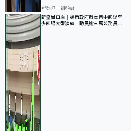
新聞資訊
新聞熱話
新皇崗口岸｜據悉政府擬本月中起辦至
少四場大型演練 動員逾三萬公務員人
次測試