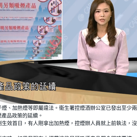
子煙、加熱煙等即屬違法。衞生署控煙酒辦公室已發出至少
煙產品政策的延續。
例生效首日，有人剛拿出加熱煙，控煙辦人員就上前執法，