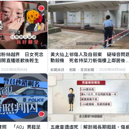
談粉絲越界 日女死忠
黃大仙上邨傷人及自殺案 疑噪音問
繩開直播道歉後輕生
動殺機 死者持菜刀斬傷樓上鄰居後
斃
2026年08月06日
2026年08月08日
新聞資訊
港聞
首頁新聞
祼照 「A0」男捱足
五歲童遭虐死｜解剖揭長期捱餓、傷