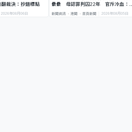
推翻裁決：抄錯標點
纍纍 母認罪判囚22年 官斥冷血：
類案最惡劣
2026年08月06日
2026年08月05日
新聞資訊
港聞
首頁新聞