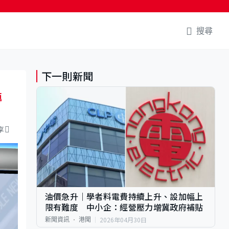
搜尋
下一則新聞
傳
享
油價急升｜學者料電費持續上升、設加幅上
限有難度 中小企：經營壓力增冀政府補貼
2026年04月30日
新聞資訊
港聞