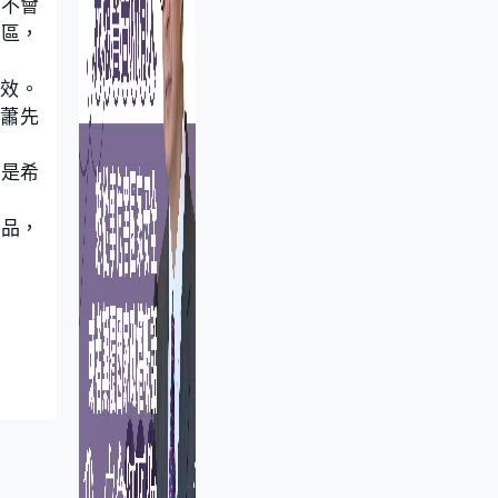
，不會
地區，
成效。
蕭先
的是希
產品，