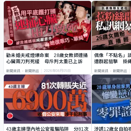
勸未婚夫戒煙爆命案 28歲女教師連捅
偶像「不點名」
心臟兩刀判死緩 母斥判太重已上訴
遭群起狙擊 掛
2026年08月05日
新聞資訊
新聞熱話
新聞資訊
新聞熱話
43歲主婦墮內地公安電騙陷阱 分81次
涉誘12歲女自拍