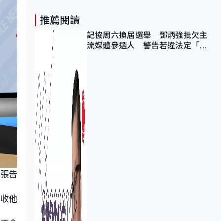
推薦閱讀
記協周六換屆選舉 鄧炳強批欠主
流媒體參選人 警告若違法定「釘
死你」
兩張告
沒收他