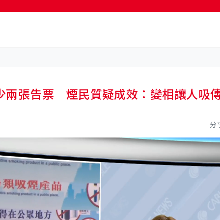
按輸入鍵開始搜尋
少兩張告票 煙民質疑成效：變相讓人吸
分