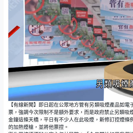
L
U
o
n
【有線新聞】即日起在公眾地方管有另類吸煙產品如電
a
m
d
u
e
t
票，強調今次限制不是額外要求，而是政府禁止另類吸
d
e
:
金鐘這條天橋，平日有不少人在此吸煙，新修訂控煙條
1
8
.
的加熱煙槍，並將他票控。
2
4
%