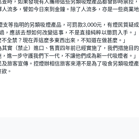
巡查時，如果發現有人攜帶這些另類吸煙產品都會即時票控
擇人流多，譬如今日來到金鐘。除了人流多，亦是一些商業
支等指明的另類吸煙產品，可罰款3,000元，有煙民質疑
過，應該去想如何改變這事，不是直接純粹以懲罰入手。」
麼不全禁？現在弄這麼多東西出來，不知道在做甚麼。」
為其實（禁止）進口、售賣四年前已經實施了，我們措施目
施，進一步守護我們下一代，不讓他們成為新一代吸煙者。」
民及旅客宣傳。控煙辦相信旅客來港不是為了吸食另類吸煙
意欲。