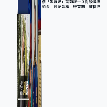
俄「黑寡婦」誘前線士兵閃婚騙撫
恤金 經紀戲稱「賺首期」被檢控