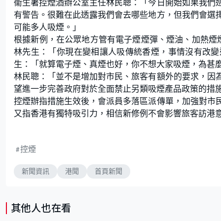
衞生署控煙酒辦公室主任林民聰：「今日開始如果我們
有警告。很難在此透露我們會去哪些地方，但我們會選
可能多人吸煙。」
根據新例，在公眾地方管有電子煙煙彈、煙油、加熱煙煙
林先生：「你現在變相讓人吸傳統香煙，事情沒有改變
生：「就算電子煙、真煙也好，你不想大家吸煙，為甚
林民聰：「並不是增加對市民、旅客有額外的要求，因
望進一步完善政府對於全面禁止另類吸煙產品政策的措
控煙辦指措施生效後，會派員多落區派傳單，加強對市
又指香港有獨特吸引力，相信新修例不會影響旅客訪港
控煙
新聞資訊
港聞
首頁新聞
其他人也在看