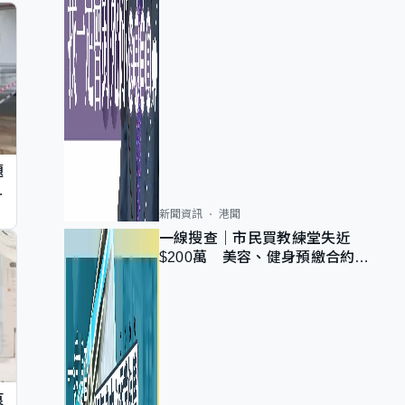
題
墮
新聞資訊
港聞
一線搜查｜市民買教練堂失近
$200萬 美容、健身預繳合約擬
設冷靜期 業界憂退款計法對商戶
不公
痕