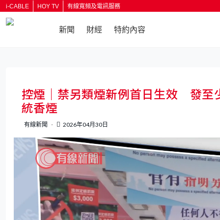
i-CABLE
HOY TV
有線寬頻及電訊服務
新聞
財經
特約內容
返回
控煙｜禁另類煙新例首日生效 發至
統香煙
有線新聞
2026年04月30日