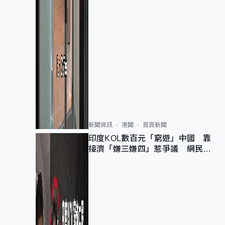
新聞資訊
港聞
首頁新聞
印度KOL數百元「窮遊」中國 靠
接濟「嫌三嫌四」惹爭議 網民：
不歡迎劣質旅客