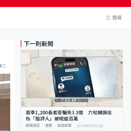
搜尋
下一則新聞
享
首季1,200長者受騙失3.3億 六旬婦誤信
fb「股評人」被呃逾百萬
2026年05月04日
新聞資訊
港聞
首頁新聞