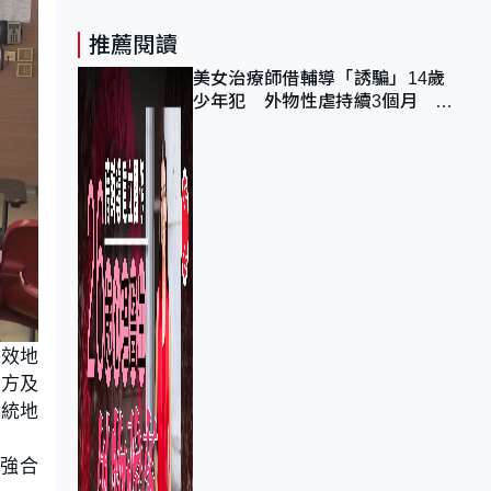
推薦閱讀
美女治療師借輔導「誘騙」14歲
少年犯 外物性虐持續3個月 受
害者母：要保護其他人
有效地
藥方及
系統地
強合