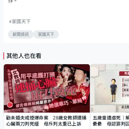
作。
家國天下
新聞資訊
家國天下
其他人也在看
勸未婚夫戒煙爆命案 28歲女教師連捅
五歲童遭虐死｜
心臟兩刀判死緩 母斥判太重已上訴
纍纍 母認罪判囚