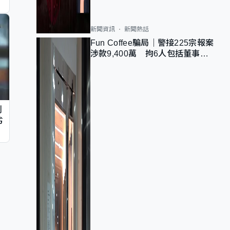
新聞資訊
新聞熱話
Fun Coffee騙局｜警接225宗報案
涉款9,400萬 拘6人包括董事股
東 最高金額一宗涉近千萬
判
劣