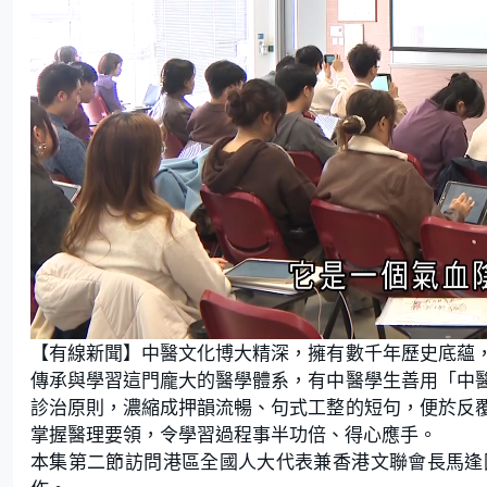
L
U
o
n
【有線新聞】中醫文化博大精深，擁有數千年歷史底蘊
a
m
d
u
e
t
傳承與學習這門龐大的醫學體系，有中醫學生善用「中
d
e
:
診治原則，濃縮成押韻流暢、句式工整的短句，便於反
2
.
0
掌握醫理要領，令學習過程事半功倍、得心應手。
0
%
本集第二節訪問港區全國人大代表兼香港文聯會長馬逢