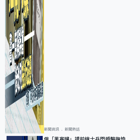
新聞資訊
新聞熱話
俄「黑寡婦」誘前線士兵閃婚騙撫恤