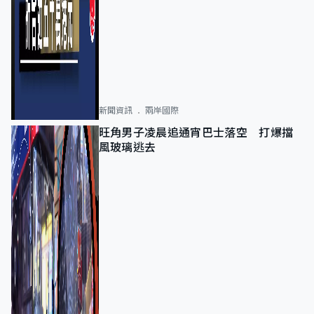
新聞資訊
兩岸國際
旺角男子凌晨追通宵巴士落空 打爆擋
風玻璃逃去