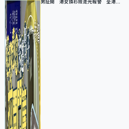
男扯開 港女換衫險走光報警 全港分
店急換實體門