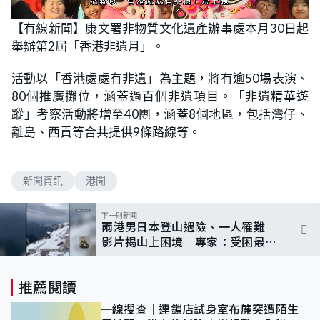
L
U
o
n
【有線新聞】康文署非物質文化遺產辦事處本月30日起
a
m
d
u
舉辦第2屆「香港非遺月」。
e
t
d
e
:
5
活動以「香港處處有非遺」為主題，將有逾50場表演、
4
.
80個推廣攤位，涵蓋過百個非遺項目。「非遺精華遊
5
5
蹤」考察活動將增至40團，涵蓋8個地區，包括灣仔、
%
離島、西貢等合共提供9條路線等。
新聞資訊
港聞
下一則新聞
兩港男日本登山遇險、一人罹難
影片揭山上困境 專家：受困最優
先要保暖
推薦閱讀
一線搜查｜連鎖店試身室布簾突遭陌生