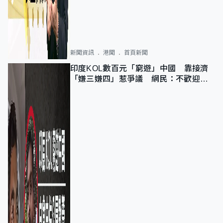
新聞資訊
港聞
首頁新聞
印度KOL數百元「窮遊」中國 靠接濟
「嫌三嫌四」惹爭議 網民：不歡迎劣
質旅客