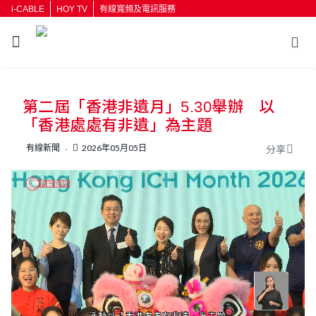
i-CABLE
HOY TV
有線寬頻及電訊服務
返回
第二屆「香港非遺月」5.30舉辦 以
按輸入鍵開始搜尋
「香港處處有非遺」為主題
有線新聞
2026年05月05日
分享