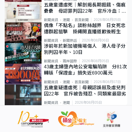
五歲童遭虐死｜解剖揭長期捱餓、傷痕
纍纍 母認罪判囚22年 官斥冷血：同
類案最惡劣
2026年08月05日
新聞資訊
港聞
首頁新聞
偶像「不點名」談粉絲越界 日女死忠
遭群起狙擊 掛繩開直播道歉後輕生
2026年08月06日
新聞資訊
新聞熱話
涉前年於新加坡機場傷人 港人母子分
別判囚半年、10日
2026年08月05日
新聞資訊
兩岸國際
43歲主婦墮內地公安電騙陷阱 分81次
轉賬「保證金」損失近6900萬元
2026年08月07日
新聞資訊
港聞
首頁新聞
五歲童疑遭虐死｜母親認誤殺及虐兒判
囚22年 官斥被告殘忍、同類案最惡劣
2026年08月05日
新聞資訊
港聞