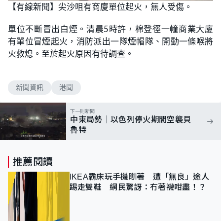
【有線新聞】尖沙咀有商廈單位起火，無人受傷。
單位不斷冒出白煙。清晨5時許，棉登徑一幢商業大廈
有單位冒煙起火，消防派出一隊煙帽隊、開動一條喉將
火救熄。至於起火原因有待調查。
新聞資訊
港聞
下一則新聞
中東局勢｜以色列停火期間空襲貝
魯特
推薦閱讀
IKEA霸床玩手機瞓著 遭「無良」途人
踢走雙鞋 網民驚訝：冇著襪咁盡！？