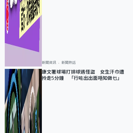
新聞資訊
新聞熱話
康文署球場打排球遇怪盜 女生汗巾遭
拎走5分鐘 「行咗出出面唔知做乜」