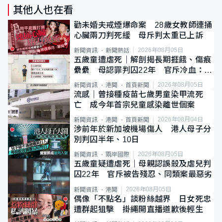
其他人也在看
勸未婚夫戒煙爆命案 28歲女教師連捅
心臟兩刀判死緩 母斥判太重已上訴
2026年08月05日
新聞資訊
新聞熱話
五歲童遭虐死｜解剖揭長期捱餓、傷痕
纍纍 母認罪判囚22年 官斥冷血：同
類案最惡劣
2026年08月05日
新聞資訊
港聞
首頁新聞
流感｜曾接種疫苗七歲男童染甲流死
亡 成今年首宗兒童感染離世個案
2026年08月04日
新聞資訊
港聞
首頁新聞
涉前年於新加坡機場傷人 港人母子分
別判囚半年、10日
2026年08月05日
新聞資訊
兩岸國際
五歲童疑遭虐死｜母親認誤殺及虐兒判
囚22年 官斥被告殘忍、同類案最惡劣
2026年08月05日
新聞資訊
港聞
偶像「不點名」談粉絲越界 日女死忠
遭群起狙擊 掛繩開直播道歉後輕生