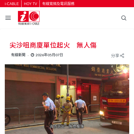
i-CABLE
HOY TV
有線寬頻及電訊服務
返回
尖沙咀商廈單位起火 無人傷
按輸入鍵開始搜尋
有線新聞
2026年05月07日
分享