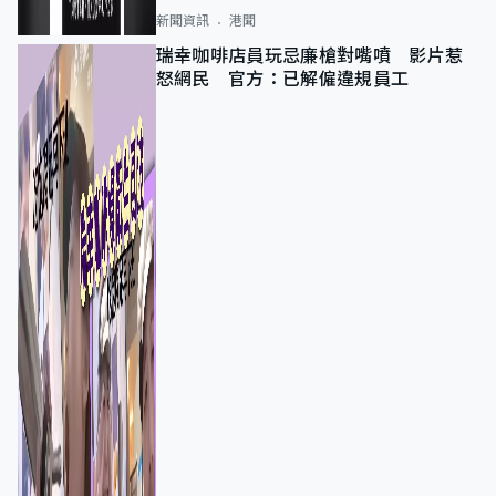
新聞資訊
港聞
瑞幸咖啡店員玩忌廉槍對嘴噴 影片惹
怒網民 官方：已解僱違規員工