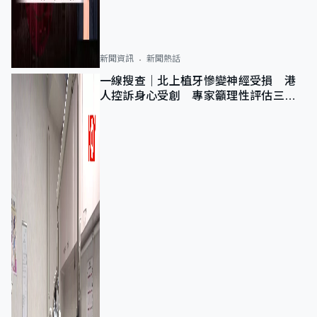
新聞資訊
新聞熱話
一線搜查｜北上植牙慘變神經受損 港
人控訴身心受創 專家籲理性評估三大
風險