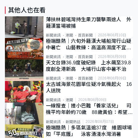
其他人也在看
薄扶林碧瑤灣持生果刀襲擊兩途人 外
籍漢當場被捕
2026年08月10日
新聞資訊
港聞
首頁新聞
極端酷熱｜六旬外籍漢大埔船灣行山疑
中暑亡 山藝教練：高溫高濕度不宜遠
足
2026年08月09日
新聞資訊
港聞
首頁新聞
天文台錄36.9度破紀錄 上水飆至39.8
度創全港新高 大埔行山客中暑不治
2026年08月09日
新聞資訊
港聞
首頁新聞
太古城海景花園單位疑冷氣機起火 16
人送院
2026年08月09日
新聞資訊
港聞
一線搜查｜揸小巴難「養家活兒」 司
機平均年齡約70歲 88歲黃伯：希望一
直揸落去
2026年08月07日
新聞資訊
新聞熱話
極端酷熱｜多區氣溫逾37度 維園球場
如「平底鑊」 泳客湧淺水灣消暑