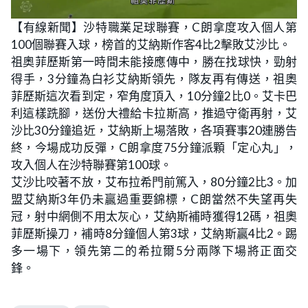
【有線新聞】沙特職業足球聯賽，C朗拿度攻入個人第
100個聯賽入球，榜首的艾納斯作客4比2擊敗艾沙比。
祖奧菲歷斯第一時間未能接應傳中，勝在找球快，勁射
得手，3分鐘為白衫艾納斯領先，隊友再有傳送，祖奧
菲歷斯這次看到定，窄角度頂入，10分鐘2比0。艾卡巴
利這樣跣腳，送份大禮給卡拉斯高，推過守衛再射，艾
沙比30分鐘追近，艾納斯上場落敗，各項賽事20連勝告
終，今場成功反彈，C朗拿度75分鐘派顆「定心丸」，
攻入個人在沙特聯賽第100球。
艾沙比咬著不放，艾布拉希門前篤入，80分鐘2比3。加
盟艾納斯3年仍未贏過重要錦標，C朗當然不失望再失
冠，射中網側不用太灰心，艾納斯補時獲得12碼，祖奧
菲歷斯操刀，補時8分鐘個人第3球，艾納斯贏4比2。踢
多一場下，領先第二的希拉爾5分兩隊下場將正面交
鋒。