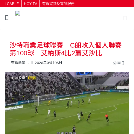
i-CABLE
HOY TV
有線寬頻及電訊服務
返回
沙特職業足球聯賽 C朗攻入個人聯賽
按輸入鍵開始搜尋
第100球 艾納斯4比2贏艾沙比
有線新聞
2026年05月08日
分享