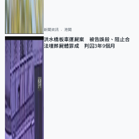
新聞資訊
港聞
洪水橋板車運屍案 被告誤殺、阻止合
法埋葬屍體罪成 判囚3年9個月