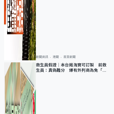
新聞資訊
港聞
首頁新聞
救生員假證｜本台揭淘寶可訂製 前救
生員：真偽難分 爆有外判商為免「封
池」沒做足檢查