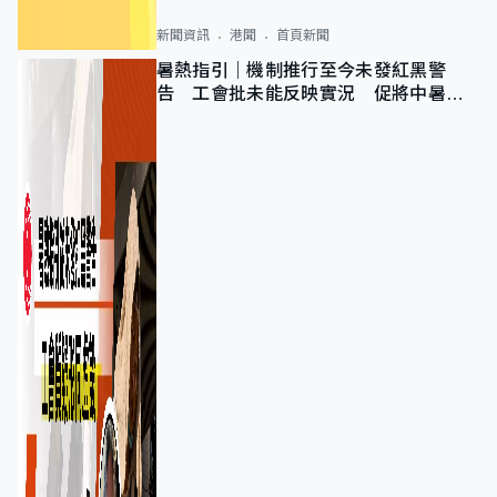
新聞資訊
港聞
首頁新聞
暑熱指引｜機制推行至今未發紅黑警
告 工會批未能反映實況 促將中暑列
為職業病