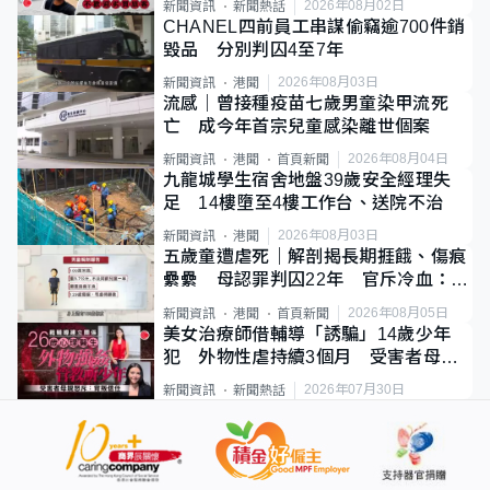
2026年08月02日
新聞資訊
新聞熱話
CHANEL四前員工串謀偷竊逾700件銷
毀品 分別判囚4至7年
2026年08月03日
新聞資訊
港聞
流感｜曾接種疫苗七歲男童染甲流死
亡 成今年首宗兒童感染離世個案
2026年08月04日
新聞資訊
港聞
首頁新聞
九龍城學生宿舍地盤39歲安全經理失
足 14樓墮至4樓工作台、送院不治
2026年08月03日
新聞資訊
港聞
五歲童遭虐死｜解剖揭長期捱餓、傷痕
纍纍 母認罪判囚22年 官斥冷血：同
類案最惡劣
2026年08月05日
新聞資訊
港聞
首頁新聞
美女治療師借輔導「誘騙」14歲少年
犯 外物性虐持續3個月 受害者母：
要保護其他人
2026年07月30日
新聞資訊
新聞熱話