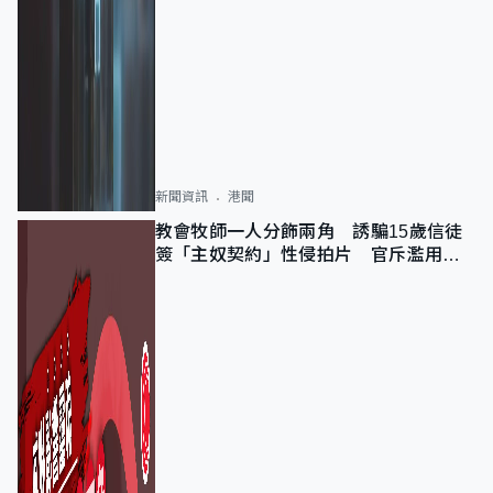
新聞資訊
港聞
教會牧師一人分飾兩角 誘騙15歲信徒
簽「主奴契約」性侵拍片 官斥濫用教
友信任、二審判囚9年