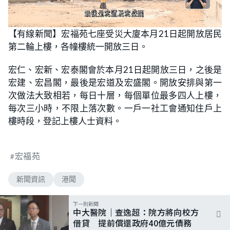
L
U
o
n
【有線新聞】宏福苑七座受災大廈本月21日起開放居民
a
m
d
u
第二輪上樓，各幢樓統一開放三日。
e
t
d
e
:
7
宏仁、宏新、宏泰閣會於本月21日起開放三日，之後是
5
.
宏建、宏昌閣，最後是宏道及宏盛閣。開放安排與第一
0
0
次做法大致相若，每日十層，每個單位最多四人上樓，
%
每次三小時，不限上落次數。一戶一社工會通知住戶上
樓時段，登記上樓人士資料。
宏福苑
新聞資訊
港聞
下一則新聞
中大醫院｜查逸超：院方將向校方
借貸 提前償還政府40億元債務