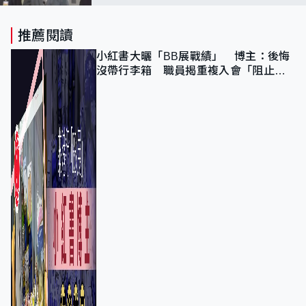
推薦閱讀
小紅書大曬「BB展戰績」 博主：後悔
沒帶行李箱 職員揭重複入會「阻止唔
到」