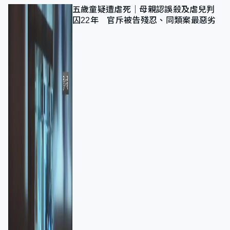
五歲童疑遭虐死｜母親認誤殺及虐兒判
囚22年 官斥被告殘忍、同類案最惡劣