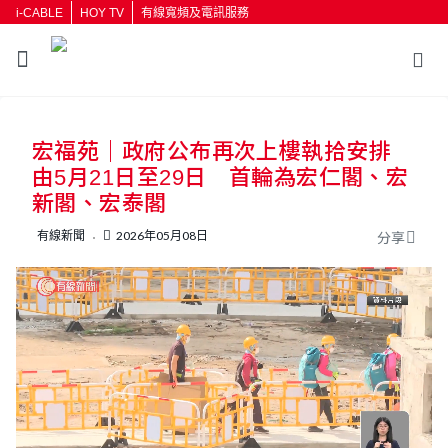
i-CABLE
HOY TV
有線寬頻及電訊服務
返回
宏福苑｜政府公布再次上樓執拾安排
按輸入鍵開始搜尋
由5月21日至29日 首輪為宏仁閣、宏
新閣、宏泰閣
有線新聞
2026年05月08日
分享