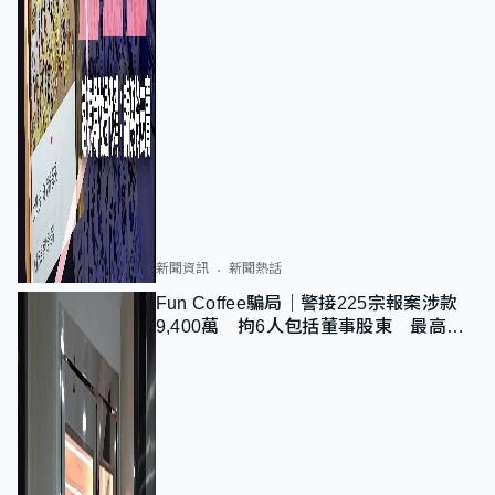
新聞資訊
新聞熱話
Fun Coffee騙局｜警接225宗報案涉款
9,400萬 拘6人包括董事股東 最高金
額一宗涉近千萬