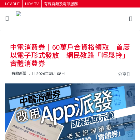
i-CABLE
HOY TV
有線寬頻及電訊服務
返回
中電消費券｜60萬戶合資格領取 首度
按輸入鍵開始搜尋
以電子形式發放 網民教路「輕鬆拎」
實體消費券
有線新聞
2026年05月08日
分享