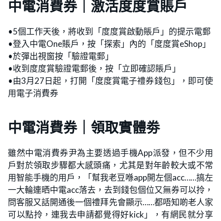
中電消費券｜激活度度賞賬戶
•5個工作天後，將收到「度度賞啟動賬戶」的提示電郵
•登入中電One賬戶，按「探索」內的「度度賞eShop」
•於彈出視窗按「驗證電郵」
•收到度度賞驗證電郵後，按「立即確認賬戶」
•由3月27日起，打開「度度賞電子禮券錢包」，即可使
用電子消費券
中電消費券｜領取實體劵
雖然中電消費券尹為主要透過手機App派發，但不少用
戶對於領取步驟都大感頭痛，尤其是對年齡較大或不常
用智能手機的用戶，「幫我老豆喺app開左個acc……搞左
一大輪連晒中電acc落去，去到錢包個位又無券可以拎，
問客服又話開通後一個禮拜先會顯示……都唔知啲老人家
可以點拎，連我去申請都覺得好kick」，有網民就分享