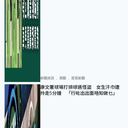
新聞資訊
港聞
首頁新聞
康文署球場打排球遇怪盜 女生汗巾遭
拎走5分鐘 「行咗出出面唔知做乜」