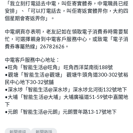
「我立刻打電話去中電，叫佢寄實體券，中電職員已經
安排」、「可以打電話去，叫佢寄返實體畀你，大約四
個星期會寄返畀你」。
中電網頁亦表明，老友記如在領取電子消費券時需要幫
忙，可選擇親身到中電客戶服務中心，或致電「電子消
費券專屬熱線」2678 2626。
中電客戶服務中心地址：
•旺角「智能生活@旺角」 旺角西洋菜南街188號
•觀塘「智能生活@觀塘」 觀塘牛頭角道300-302號裕
民中心地下30-32號舖
•深水埗「智能生活@深水埗」深水埗北河街132號地下
•大埔「智能生活@大埔」大埔廣福道51-59號中嘉閣地
下
•元朗「智能生活@元朗」元朗豐年路13-17號地下
新聞資訊
新聞熱話