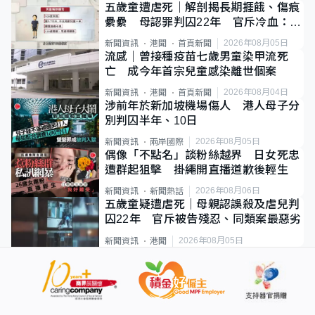
五歲童遭虐死｜解剖揭長期捱餓、傷痕
纍纍 母認罪判囚22年 官斥冷血：同
類案最惡劣
2026年08月05日
新聞資訊
港聞
首頁新聞
流感｜曾接種疫苗七歲男童染甲流死
亡 成今年首宗兒童感染離世個案
2026年08月04日
新聞資訊
港聞
首頁新聞
涉前年於新加坡機場傷人 港人母子分
別判囚半年、10日
2026年08月05日
新聞資訊
兩岸國際
偶像「不點名」談粉絲越界 日女死忠
遭群起狙擊 掛繩開直播道歉後輕生
2026年08月06日
新聞資訊
新聞熱話
五歲童疑遭虐死｜母親認誤殺及虐兒判
囚22年 官斥被告殘忍、同類案最惡劣
2026年08月05日
新聞資訊
港聞