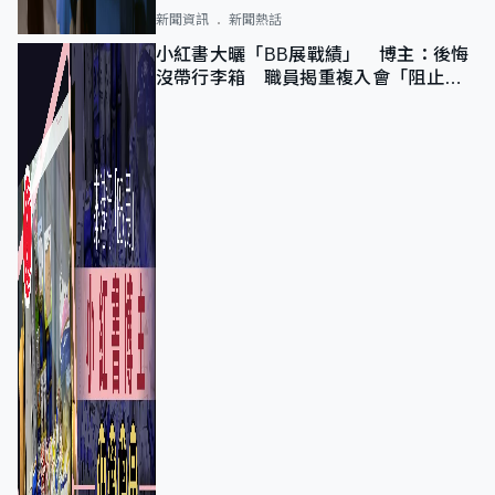
新聞資訊
新聞熱話
小紅書大曬「BB展戰績」 博主：後悔
沒帶行李箱 職員揭重複入會「阻止唔
到」