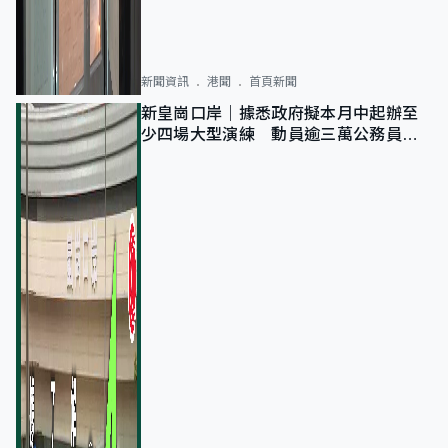
新聞資訊
港聞
首頁新聞
新皇崗口岸｜據悉政府擬本月中起辦至
少四場大型演練 動員逾三萬公務員人
次測試