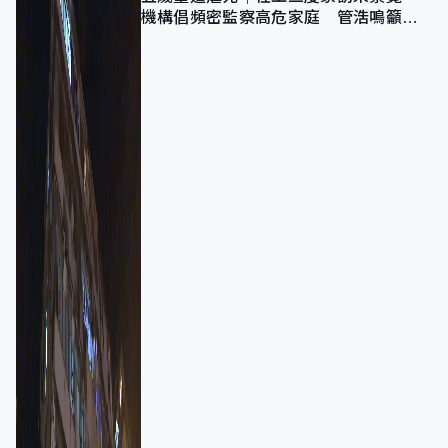
機構倡頻密監察高危家庭 管浩鳴籲加
強跨部門協作