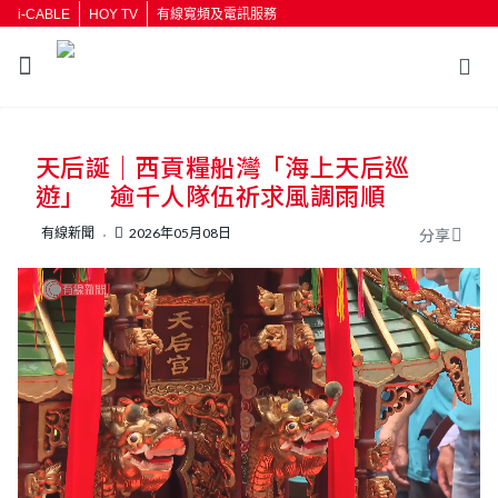
i-CABLE
HOY TV
有線寬頻及電訊服務
返回
天后誕｜西貢糧船灣「海上天后巡
按輸入鍵開始搜尋
遊」 逾千人隊伍祈求風調雨順
有線新聞
2026年05月08日
分享