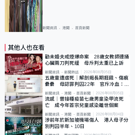
新聞資訊
港聞
首頁新聞
其他人也在看
勸未婚夫戒煙爆命案 28歲女教師連捅
心臟兩刀判死緩 母斥判太重已上訴
2026年08月05日
新聞資訊
新聞熱話
五歲童遭虐死｜解剖揭長期捱餓、傷痕
纍纍 母認罪判囚22年 官斥冷血：同
類案最惡劣
2026年08月05日
新聞資訊
港聞
首頁新聞
流感｜曾接種疫苗七歲男童染甲流死
亡 成今年首宗兒童感染離世個案
2026年08月04日
新聞資訊
港聞
首頁新聞
涉前年於新加坡機場傷人 港人母子分
別判囚半年、10日