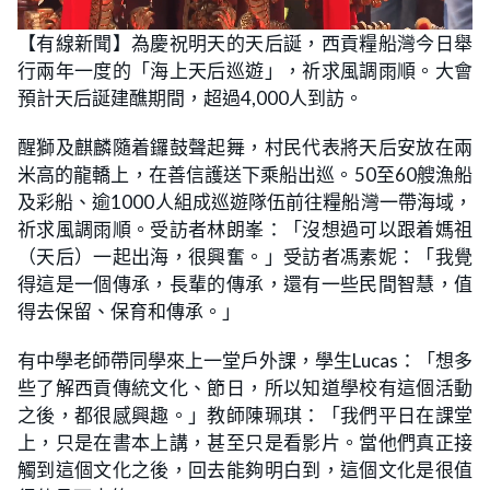
L
U
o
n
【有線新聞】為慶祝明天的天后誕，西貢糧船灣今日舉
a
m
d
u
行兩年一度的「海上天后巡遊」，祈求風調雨順。大會
e
t
d
e
:
預計天后誕建醮期間，超過4,000人到訪。
2
1
.
醒獅及麒麟隨着鑼鼓聲起舞，村民代表將天后安放在兩
0
9
米高的龍轎上，在善信護送下乘船出巡。50至60艘漁船
%
及彩船、逾1000人組成巡遊隊伍前往糧船灣一帶海域，
祈求風調雨順。受訪者林朗峯：「沒想過可以跟着媽祖
（天后）一起出海，很興奮。」受訪者馮素妮：「我覺
得這是一個傳承，長輩的傳承，還有一些民間智慧，值
得去保留、保育和傳承。」
有中學老師帶同學來上一堂戶外課，學生Lucas：「想多
些了解西貢傳統文化、節日，所以知道學校有這個活動
之後，都很感興趣。」教師陳珮琪：「我們平日在課堂
上，只是在書本上講，甚至只是看影片。當他們真正接
觸到這個文化之後，回去能夠明白到，這個文化是很值