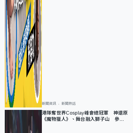
新聞資訊
新聞熱話
港隊奪世界Cosplay峰會總冠軍 神還原
《魔物獵人》、舞台融入獅子山 參賽
者：讓大家認識香港