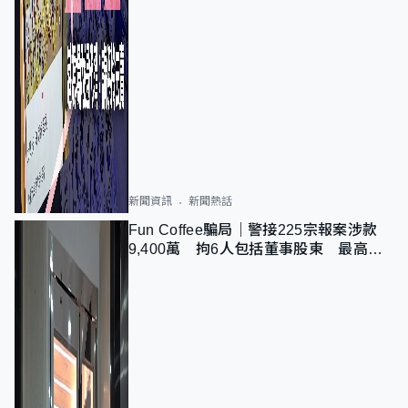
新聞資訊
新聞熱話
Fun Coffee騙局｜警接225宗報案涉款
9,400萬 拘6人包括董事股東 最高金
額一宗涉近千萬