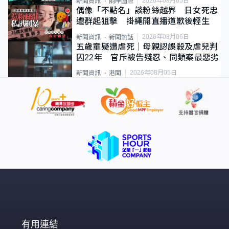
2026年08月05日
新聞資訊
兩岸國際
偶像「不點名」談粉絲越界 日女死忠
遭群起狙擊 掛繩開直播道歉後輕生
2026年08月06日
新聞資訊
新聞熱話
五歲童疑遭虐死｜母親認誤殺及虐兒判
囚22年 官斥被告殘忍、同類案最惡劣
2026年08月05日
新聞資訊
港聞
有用連結