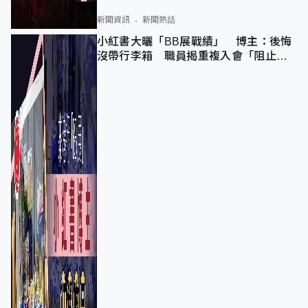
新聞資訊
新聞熱話
小紅書大曬「BB展戰績」 博主：後悔
沒帶行李箱 職員揭重複入會「阻止唔
到」