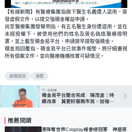
L
U
o
n
【有線新聞】有醫療集團指旗下醫生名義遭人盜用、簽
a
m
d
u
發虛假文件，以提交強積金權益申請。
e
t
d
e
:
尚至醫療集團發聲明指，有五名醫生身份遭盜用，並在
7
9
未經授權下，被使用他們的姓名及簽名偽造醫療證明
.
4
書，並上載至積金易平台，申請提早提取強積金。
1
%
積金局回覆指，積金易平台已就事件報警，將仔細審視
所有個案文件，並向醫療機構核實可疑情況。
新聞資訊
港聞
下一則新聞
積金易平台整合完成 陳茂波：持
續改革 冀更好服務市民、加強退
休保障
推薦閱讀
港隊奪世界Cosplay峰會總冠軍 神還原