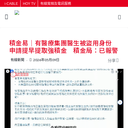
i-CABLE
HOY TV
有線寬頻及電訊服務
返回
積金易｜有醫療集團醫生被盜用身份
按輸入鍵開始搜尋
申請提早提取強積金 積金局：已報警
有線新聞
2026年05月09日
分享