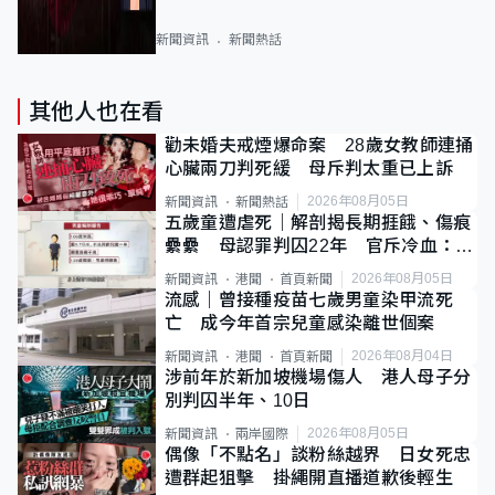
新聞資訊
新聞熱話
其他人也在看
勸未婚夫戒煙爆命案 28歲女教師連捅
心臟兩刀判死緩 母斥判太重已上訴
2026年08月05日
新聞資訊
新聞熱話
五歲童遭虐死｜解剖揭長期捱餓、傷痕
纍纍 母認罪判囚22年 官斥冷血：同
類案最惡劣
2026年08月05日
新聞資訊
港聞
首頁新聞
流感｜曾接種疫苗七歲男童染甲流死
亡 成今年首宗兒童感染離世個案
2026年08月04日
新聞資訊
港聞
首頁新聞
涉前年於新加坡機場傷人 港人母子分
別判囚半年、10日
2026年08月05日
新聞資訊
兩岸國際
偶像「不點名」談粉絲越界 日女死忠
遭群起狙擊 掛繩開直播道歉後輕生