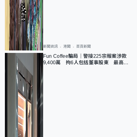
新聞資訊
港聞
首頁新聞
Fun Coffee騙局｜警接225宗報案涉款
9,400萬 拘6人包括董事股東 最高金
額一宗涉近千萬