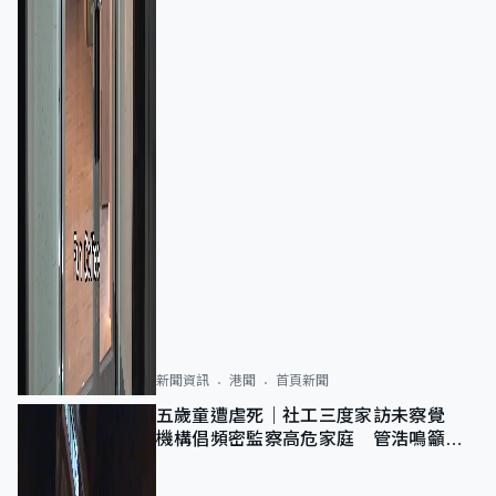
新聞資訊
港聞
首頁新聞
五歲童遭虐死｜社工三度家訪未察覺
機構倡頻密監察高危家庭 管浩鳴籲加
強跨部門協作