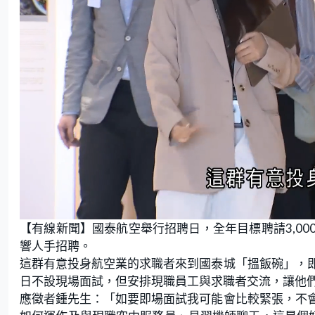
L
U
o
n
【有線新聞】國泰航空舉行招聘日，全年目標聘請3,00
a
m
d
u
e
t
響人手招聘。
d
e
:
這群有意投身航空業的求職者來到國泰城「搵飯碗」，
1
9
.
日不設現場面試，但安排現職員工與求職者交流，讓他
5
7
應徵者鍾先生：「如要即場面試我可能會比較緊張，不
%