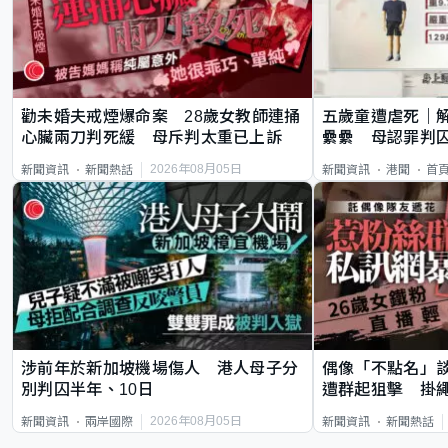
勸未婚夫戒煙爆命案 28歲女教師連捅
五歲童遭虐死｜
心臟兩刀判死緩 母斥判太重已上訴
纍纍 母認罪判囚
類案最惡劣
2026年08月05日
新聞資訊
新聞熱話
新聞資訊
港聞
首
涉前年於新加坡機場傷人 港人母子分
偶像「不點名」
別判囚半年、10日
遭群起狙擊 掛
2026年08月05日
新聞資訊
兩岸國際
新聞資訊
新聞熱話