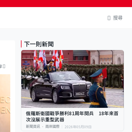
搜尋
下一則新聞
享
俄羅斯衛國戰爭勝利81周年閱兵 18年來首
次沒展示重型武器
2026年05月09日
新聞資訊
兩岸國際