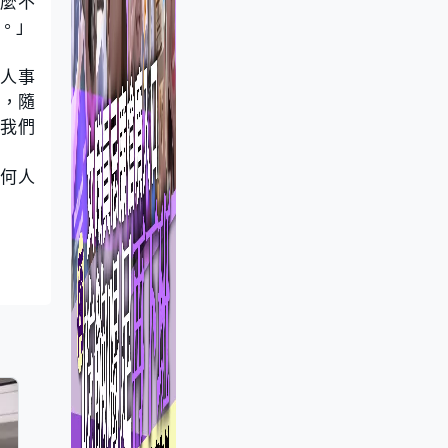
什麼不
。」
泰人事
平，隨
援我們
任何人