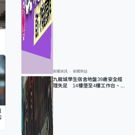
新聞資訊
新聞熱話
九龍城學生宿舍地盤39歲安全經
理失足 14樓墮至4樓工作台、送
院不治
判
劣