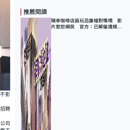
推薦閱讀
瑞幸咖啡店員玩忌廉槍對嘴噴 影
片惹怒網民 官方：已解僱違規員
工
，不影
。招聘
間公司