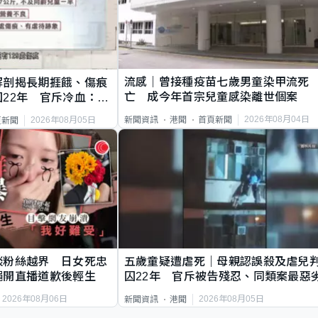
流感｜曾接種疫苗七歲男童染甲流死
解剖揭長期捱餓、傷痕
亡 成今年首宗兒童感染離世個案
22年 官斥冷血：同
2026年08月04日
新聞資訊
港聞
首頁新聞
2026年08月05日
頁新聞
談粉絲越界 日女死忠
五歲童疑遭虐死｜母親認誤殺及虐兒
繩開直播道歉後輕生
囚22年 官斥被告殘忍、同類案最惡
2026年08月06日
2026年08月05日
新聞資訊
港聞