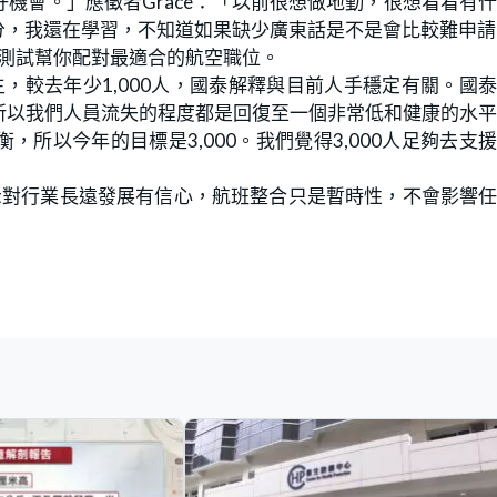
機會。」應徵者Grace：「以前很想做地勤，很想看看有
分，我還在學習，不知道如果缺少廣東話是不是會比較難申請
格測試幫你配對最適合的航空職位。
主，較去年少1,000人，國泰解釋與目前人手穩定有關。國
所以我們人員流失的程度都是回復至一個非常低和健康的水
所以今年的目標是3,000。我們覺得3,000人足夠去支
示對行業長遠發展有信心，航班整合只是暫時性，不會影響